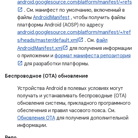
android.googlesource.com/platform/manifest/+refs
. См. манифест по умолчанию, включенный в
файлы
AndroidManifest
, чтобы получить файлы
платформы Android (AOSP) по адресу
android.googlesource.com/platform/manifest/+/ref
s/heads/master/default.xml
. См.
файл
AndroidManifest.xml
для получения информации
о приложении и
формат манифеста репозитория
для разработки платформы.
Беспроводное (OTA) обновление
Устройства Android в полевых условиях могут
получать и устанавливать беспроводные (OTA)
обновления системы, прикладного программного
обеспечения и правил часового пояса. См.
Обновления OTA
для получения дополнительной
информации.
Репо