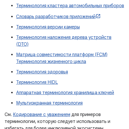
Терминология кластера автомобильных приборов
Словарь разработчиков приложений
Терминология версии камеры
Терминология наложения дерева устройств
(DTO)
Матрица совместимости платформ (FCM)
Терминология жизненного цикла
Терминология здоровья
Терминология HIDL
Аппаратная терминология хранилища ключей
Мультиэкранная терминология
См.
Кодирование с уважением
для примеров
терминологии, которую следует использовать и
избегать для более инклюзивной экосистемы.