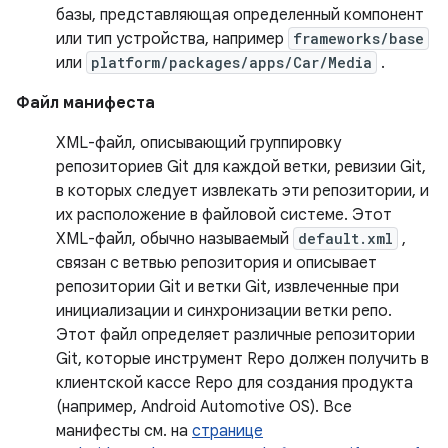
базы, представляющая определенный компонент
или тип устройства, например
frameworks/base
или
platform/packages/apps/Car/Media
.
Файл манифеста
XML-файл, описывающий группировку
репозиториев Git для каждой ветки, ревизии Git,
в которых следует извлекать эти репозитории, и
их расположение в файловой системе. Этот
XML-файл, обычно называемый
default.xml
,
связан с ветвью репозитория и описывает
репозитории Git и ветки Git, извлеченные при
инициализации и синхронизации ветки репо.
Этот файл определяет различные репозитории
Git, которые инструмент Repo должен получить в
клиентской кассе Repo для создания продукта
(например, Android Automotive OS). Все
манифесты см. на
странице