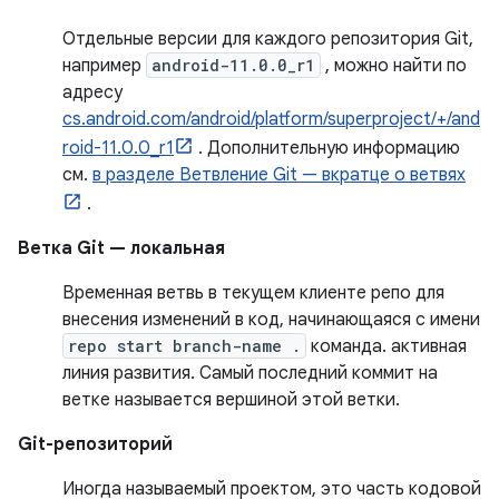
Отдельные версии для каждого репозитория Git,
например
android-11.0.0_r1
, можно найти по
адресу
cs.android.com/android/platform/superproject/+/and
roid-11.0.0_r1
. Дополнительную информацию
см.
в разделе Ветвление Git — вкратце о ветвях
.
Ветка Git — локальная
Временная ветвь в текущем клиенте репо для
внесения изменений в код, начинающаяся с имени
repo start branch-name .
команда. активная
линия развития. Самый последний коммит на
ветке называется вершиной этой ветки.
Git-репозиторий
Иногда называемый проектом, это часть кодовой