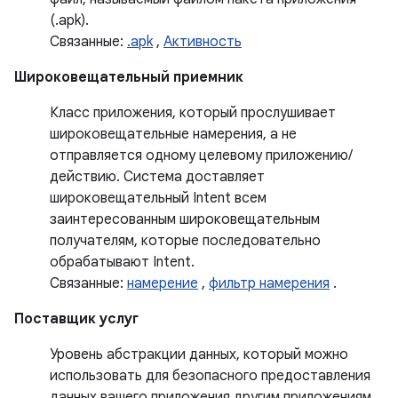
(.apk).
Связанные:
.apk
,
Активность
Широковещательный приемник
Класс приложения, который прослушивает
широковещательные намерения, а не
отправляется одному целевому приложению/
действию. Система доставляет
широковещательный Intent всем
заинтересованным широковещательным
получателям, которые последовательно
обрабатывают Intent.
Связанные:
намерение
,
фильтр намерения
.
Поставщик услуг
Уровень абстракции данных, который можно
использовать для безопасного предоставления
данных вашего приложения другим приложениям.