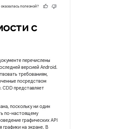
 оказалась полезной?
ости с
документе перечислены
оследней версией Android.
твовать требованиям,
люченные посредством
D. CDD представляет
ана, поскольку ни один
ть по-настоящему
оведение графических API
 графики на экране. В