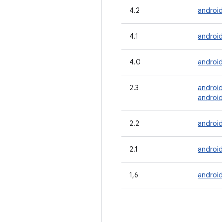
4.2
androi
4.1
android
4.0
androi
2.3
androi
android
2.2
androi
2.1
android
1,6
android