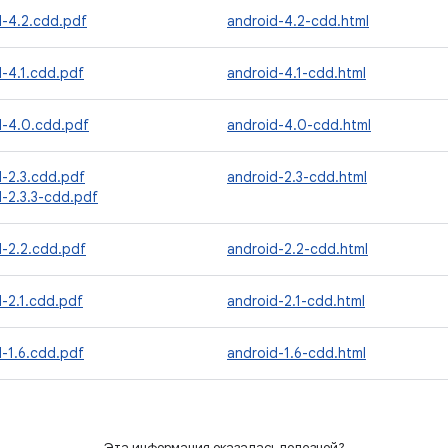
d-4.2.cdd.pdf
android-4.2-cdd.html
-4.1.cdd.pdf
android-4.1-cdd.html
d-4.0.cdd.pdf
android-4.0-cdd.html
d-2.3.cdd.pdf
android-2.3-cdd.html
-2.3.3-cdd.pdf
d-2.2.cdd.pdf
android-2.2-cdd.html
-2.1.cdd.pdf
android-2.1-cdd.html
-1.6.cdd.pdf
android-1.6-cdd.html
Эта информация оказалась полезной?