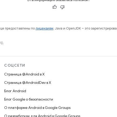
нице предоставлены по
лицензиям
. Java и OpenJDK – это зарегистриров
TC.
СОЦСЕТИ
Страница @Android в X
Страница @AndroidDev в X
Блог Android
Блог Google о безопасности
О платформе Android в Google Groups
О разработках для Android в Google Groups