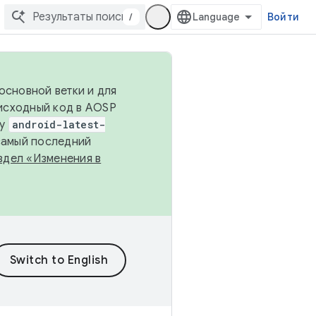
/
Войти
основной ветки и для
исходный код в AOSP
ку
android-latest-
 самый последний
здел «Изменения в