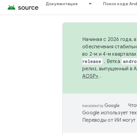
Документация
Поиск кода And
Начиная с 2026 года, 
обеспечения стабильн
во 2-м и 4-м квартала
release
. Ветка
andro
релиз, выпущенный в 
AOSP»
.
Что
Google использует тех
Переводы от ИИ могут