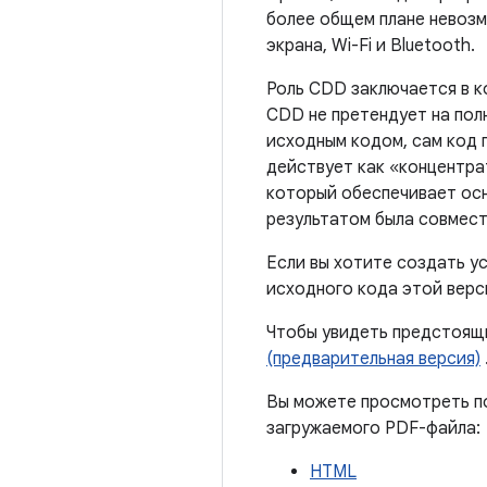
более общем плане невозм
экрана, Wi-Fi и Bluetooth.
Роль CDD заключается в к
CDD не претендует на пол
исходным кодом, сам код
действует как «концентра
который обеспечивает осн
результатом была совмест
Если вы хотите создать у
исходного кода этой верс
Чтобы увидеть предстоящи
(предварительная версия)
Вы можете просмотреть по
загружаемого PDF-файла:
HTML