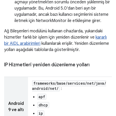
açmayı yönetmekten sorumlu önceden yüklenmiş bir
uygulamadır. Bu, Android 5.0'dan beri ayrı bir
uygulamadır, ancak bazı kullanıcı seçimlerini sisteme
iletmek için NetworkMonitor ile etkileşime girer.
Ağ Bileşenleri modülünü kullanan cihazlarda, yukarıdaki
hizmetler farklı bir işlem için yeniden düzenlenir ve
kararlı
bir AIDL arabirimleri
kullanılarak erişilir. Yeniden düzenleme
yolları aşağıdaki tablolarda gösterilmiştir.
IP Hizmetleri yeniden düzenleme yolları
frameworks
/
base
/
services
/
net
/
java
/
android
/
net
/
:
apf
Android
dhcp
9 ve altı
ip