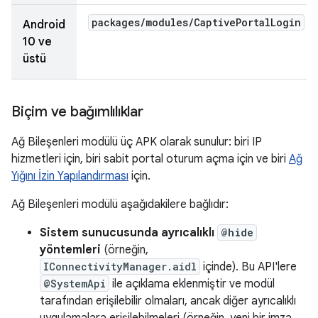
packages
/
modules
/
Captive
Portal
Login
(v
Android
10 ve
üstü
Biçim ve bağımlılıklar
Ağ Bileşenleri modülü üç APK olarak sunulur: biri IP
hizmetleri için, biri sabit portal oturum açma için ve biri
Ağ
Yığını İzin Yapılandırması
için.
Ağ Bileşenleri modülü aşağıdakilere bağlıdır:
Sistem sunucusunda ayrıcalıklı
@hide
yöntemleri
(örneğin,
IConnectivityManager.aidl
içinde). Bu API'lere
@SystemApi
ile açıklama eklenmiştir ve modül
tarafından erişilebilir olmaları, ancak diğer ayrıcalıklı