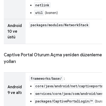
netlink
util
(kısmen)
packages
/
modules
/
Network
Stack
Android
10 ve
üstü
Captive Portal Oturum Açma yeniden düzenleme
yolları
frameworks
/
base
/
:
core/java/android/net/captiveportal
Android
9 ve altı
services/core/java/com/android/serv
packages/CaptivePortalLogin/*
(burada