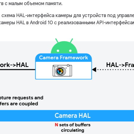
тв с малым объемом памяти.
 ​​схема HAL-интерфейса камеры для устройств под управле
 камеры HAL в Android 10 с реализованными API-интерфейс