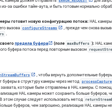
AL камеры должен отправлять
ERROR_REQUEST
для запро
ы из-за ошибки тайм-аута, и быть готовым нормально обр
меры готовит новую конфигурацию потока:
HAL камеры
его вызова
configureStreams
, прежде чем снова вызыв
rs
.
 своего
предела буфера
(поле
maxBuffers
):
HAL кам
ного буфера потока перед повторным вызовом
requestStr
nStreamBuffers
, чтобы вернуть дополнительные буферы
т буферы в структуру камеры через метод
processCapture
 захвата, которые были отправлены в HAL камеры. С помо
ализация HAL камеры может сохранить больше буферов, ч
В этом случае следует использовать метод
returnStream
больше буферов, чем запрошено, реализация HAL камеры н