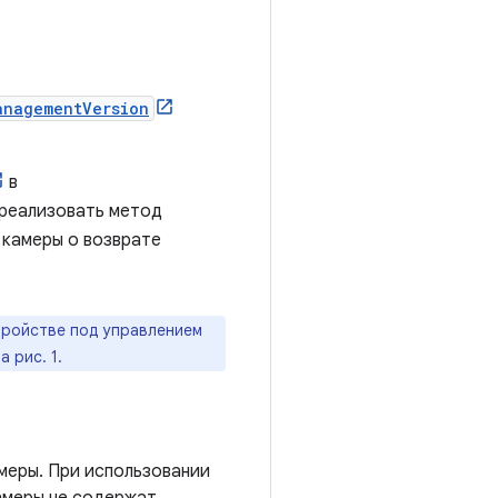
anagementVersion
в
 реализовать метод
 камеры о возврате
тройстве под управлением
 рис. 1.
меры. При использовании
амеры не содержат