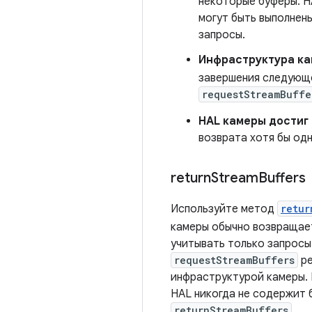
некоторые буферы. H
могут быть выполнен
запросы.
Инфраструктура ка
завершения следующ
requestStreamBuffe
HAL камеры достиг
возврата хотя бы од
return
Stream
Buffers
Используйте метод
retur
камеры обычно возвращае
учитывать только запросы
requestStreamBuffers
ре
инфраструктурой камеры. 
HAL никогда не содержит 
returnStreamBuffers
.