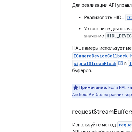
Для реализации API управ
Реализовать HIDL
IC
Установите для ключ
значение
HIDL_DEVIC
HAL камеры использует м
ICameraDeviceCallback.
signalStreamFlush
в
I
буферов.
Примечание.
Если HAL к
Android 9 и более ранних вер
request
Stream
Buffer
Используйте метод
reque
API-интерфейсов управлен