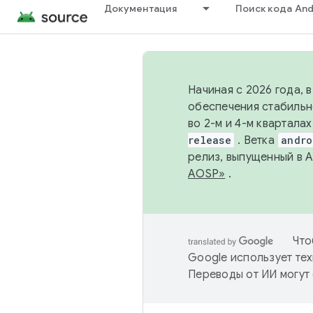
Документация
Поиск кода And
Начиная с 2026 года, 
обеспечения стабильн
во 2-м и 4-м квартала
release
. Ветка
andro
релиз, выпущенный в 
AOSP»
.
Что
Google использует тех
Переводы от ИИ могут