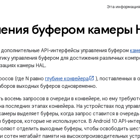
Эта информация
ления буфером камеры 
ы дополнительные API-интерфейсы управления буфером
кам
гику управления буфером для достижения различных комп
изациях камеры HAL.
росов (где N равно
глубине конвейера
), поставленных в 
наборов выходных буферов одновременно.
ь восемь запросов в очереди в конвейере, но ему требую
на последних этапах конвейера. На устройствах под управл
камеры выделяет буферы, когда запрос ставится в очередь 
 буферов, которые не используются. В Android 10 API-инт
воляют отделить выходные буферы, чтобы освободить шес
и сотен мегабайт памяти на высокопроизводительных устр