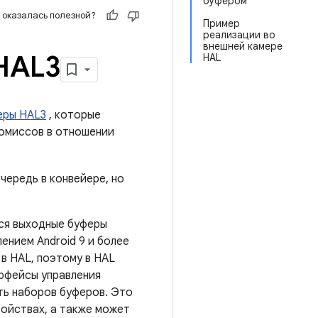
буфером
 оказалась полезной?
Пример
реализации во
внешней камере
HAL3
HAL
еры HAL3
, которые
ромиссов в отношении
очередь в конвейере, но
тся выходные буферы
ением Android 9 и более
в HAL, поэтому в HAL
ерфейсы управления
ть наборов буферов. Это
ойствах, а также может