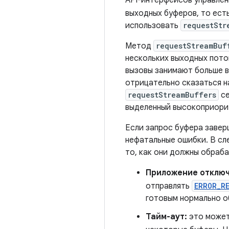
выходных буферов, то ест
использовать
requestStr
Метод
requestStreamBuf
нескольких выходных пото
вызовы занимают больше в
отрицательно сказаться н
requestStreamBuffers
се
выделенный высокоприорит
Если запрос буфера заве
нефатальные ошибки. В сл
то, как они должны обраб
Приложение отключ
отправлять
ERROR_R
готовым нормально 
Тайм-аут:
это может