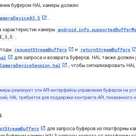
ления буфером HAL камеры должен:
ameraDevice@3.5
.
а характеристик камеры
android.info.supportedBufferM
E_3_5
.
етоды
requestStreamBuffers
и
returnStreamBuffers
hal
для запроса и возврата буферов. HAL также должен
CameraDeviceSession.hal
, чтобы сигнализировать HAL
амеры реализует эти API-интерфейсы управления буфером на ус
сий, HAL требуется для поддержки контракта API, показанного на
s
stStreamBuffers
для запроса буферов из платформы ка
ия буфером камеры HAL3 запросы захвата от платформы к