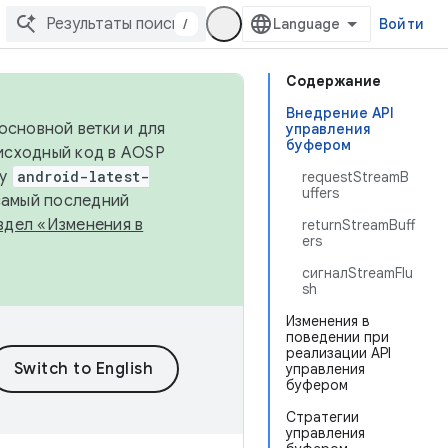
/
Войти
Содержание
Внедрение API
основной ветки и для
управления
буфером
исходный код в AOSP
ку
android-latest-
requestStreamB
uffers
 самый последний
здел «Изменения в
returnStreamBuff
ers
сигналStreamFlu
sh
Изменения в
поведении при
реализации API
управления
буфером
Стратегии
управления