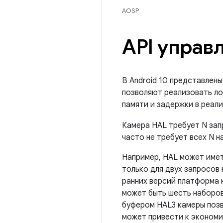
AOSP
API управ
В Android 10 представлен
позволяют реализовать ло
памяти и задержки в реал
Камера HAL требует N зап
часто не требует всех N 
Например, HAL может имет
только для двух запросов 
ранних версий платформа 
может быть шесть наборов
буфером HAL3 камеры поз
может привести к экономи