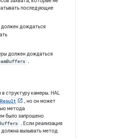
сов захвата, которые не
абатывать последующие
 должен дождаться
ать
еры должен дождаться
eamBuffers
.
 в структуру камеры. HAL
Result
, но он может
щью метода
ем было запрошено
Buffers
. Если реализация
е должна вызывать метод