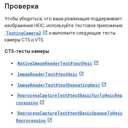
Проверка
Чтобы убедиться, что ваша реализация поддерживает
изображения HEIC, используйте тестовое приложение
TestingCamera2
и выполните следующие тесты
камеры CTS и VTS.
CTS-тесты камеры
NativeImageReaderTest#testHeic
ImageReaderTest#testHeic
ImageReaderTest#testRepeatingHeic
ReprocessCaptureTest#testBasicYuvToHeicRep
rocessing
ReprocessCaptureTest#testBasicOpaqueToHeic
Reprocessing