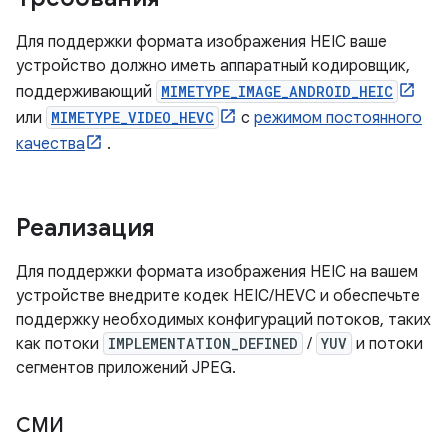
Для поддержки формата изображения HEIC ваше
устройство должно иметь аппаратный кодировщик,
поддерживающий
MIMETYPE_IMAGE_ANDROID_HEIC
или
MIMETYPE_VIDEO_HEVC
с
режимом постоянного
качества
.
Реализация
Для поддержки формата изображения HEIC на вашем
устройстве внедрите кодек HEIC/HEVC и обеспечьте
поддержку необходимых конфигураций потоков, таких
как потоки
IMPLEMENTATION_DEFINED
/
YUV
и потоки
сегментов приложений JPEG.
СМИ