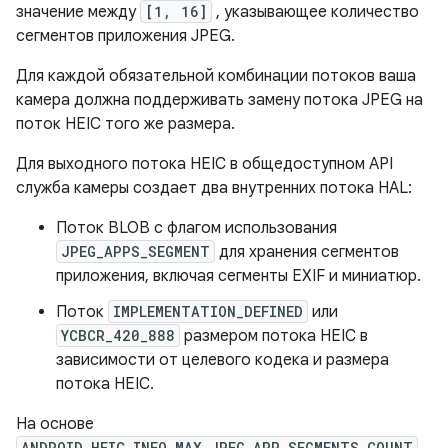
значение между
[1, 16]
, указывающее количество
сегментов приложения JPEG.
Для каждой обязательной комбинации потоков ваша
камера должна поддерживать замену потока JPEG на
поток HEIC того же размера.
Для выходного потока HEIC в общедоступном API
служба камеры создает два внутренних потока HAL:
Поток BLOB с флагом использования
JPEG_APPS_SEGMENT
для хранения сегментов
приложения, включая сегменты EXIF ​​и миниатюр.
Поток
IMPLEMENTATION_DEFINED
или
YCBCR_420_888
размером потока HEIC в
зависимости от целевого кодека и размера
потока HEIC.
На основе
ANDROID_HEIC_INFO_MAX_JPEG_APP_SEGMENTS_COUNT