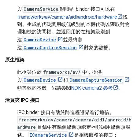
與
CameraService
關聯的 binder 接口可以在
frameworks/av/camera/aidl/android/hardware
找
到。生成的代碼調用較低級別的本機代碼以獲取對物
理相機的訪問權，並返回用於在框架級別創
建
CameraDevice
並最終創
建
CameraCaptureSession
對象的數據。
原生框架
此框架位於
frameworks/av/
中，提供
與
CameraDevice
和
CameraCaptureSession
類等效的本機。另請參閱
NDK camera2 參考
。
活頁夾 IPC 接口
IPC binder 接口有助於跨進程邊界進行通信。
frameworks/av/camera/camera/aidl/android/h
ardware
目錄中有幾個攝像頭綁定器類調用攝像頭服
務。
ICameraService
是相機服務的接口；