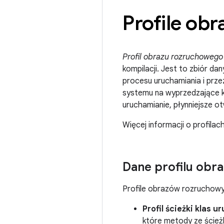
Profile ob
Profil obrazu rozruchowego
kompilacji. Jest to zbiór d
procesu uruchamiania i pr
systemu na wyprzedzające k
uruchamianie, płynniejsze ot
Więcej informacji o profila
Dane profilu obr
Profile obrazów rozruchow
Profil ścieżki klas 
które metody ze ścież