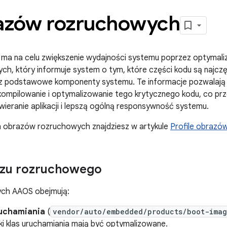
razów rozruchowych
ma na celu zwiększenie wydajności systemu poprzez optymaliz
anych, który informuje system o tym, które części kodu są najc
zez podstawowe komponenty systemu. Te informacje pozwala
ompilowanie i optymalizowanie tego krytycznego kodu, co prz
wieranie aplikacji i lepszą ogólną responsywność systemu.
ch obrazów rozruchowych znajdziesz w artykule
Profile obrazó
azu rozruchowego
ych AAOS obejmują:
uruchamiania
(
vendor/auto/embedded/products/boot-imag
ki klas uruchamiania mają być optymalizowane.