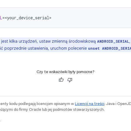
L
=
<your_device_serial>
 jest kilka urządzeń, ustaw zmienną środowiskową
ANDROID_SERIAL
ić poprzednie ustawienia, uruchom polecenie
unset ANDROID_SERI
Czy te wskazówki były pomocne?
menty kodu podlegają licencjom opisanym w
Licencji na treści
. Java i OpenJ
ącymi do firmy Oracle lub jej podmiotów stowarzyszonych.
.