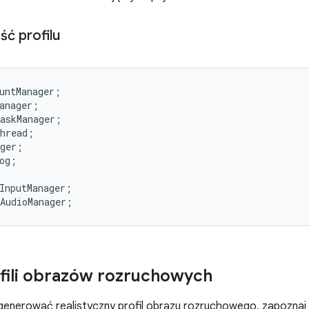
ć profilu
untManager;

anager;

askManager;

hread;

ger;

og;

InputManager;

fili obrazów rozruchowych
 generować realistyczny profil obrazu rozruchowego, zapoznaj 