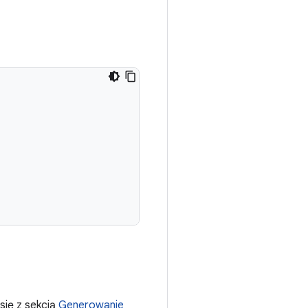
się z sekcją
Generowanie