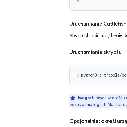
m
Uruchamianie Cuttlefish
Aby uruchomić urządzenie do
Uruchamianie skryptu
python3
art/tools/bo
Uwaga:
bieżąca wartość
L
oczekiwania logcat. Możesz 
Opcjonalnie: określ ur