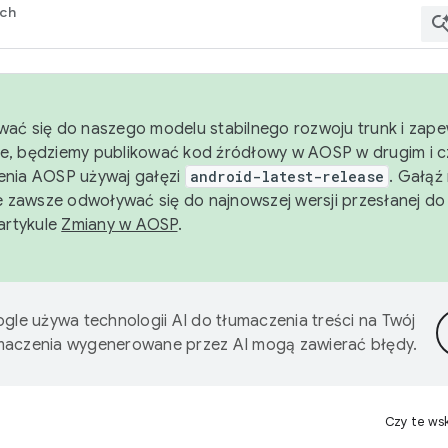
rch
wać się do naszego modelu stabilnego rozwoju trunk i zape
e, będziemy publikować kod źródłowy w AOSP w drugim i c
enia AOSP używaj gałęzi
android-latest-release
. Gałąź
 zawsze odwoływać się do najnowszej wersji przesłanej do
 artykule
Zmiany w AOSP
.
gle używa technologii AI do tłumaczenia treści na Twój
umaczenia wygenerowane przez AI mogą zawierać błędy.
Czy te ws