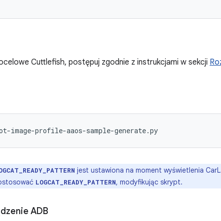
celowe Cuttlefish, postępuj zgodnie z instrukcjami w sekcji
Ro
ot-image-profile-aaos-sample-generate.py
jest ustawiona na moment wyświetlenia CarL
OGCAT_READY_PATTERN
dostosować
, modyfikując skrypt.
LOGCAT_READY_PATTERN
ządzenie ADB