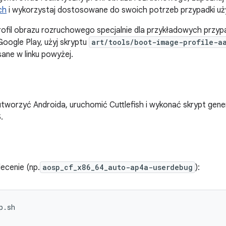
ch
i wykorzystaj dostosowane do swoich potrzeb przypadki uż
fil obrazu rozruchowego specjalnie dla przykładowych przyp
oogle Play, użyj skryptu
art/tools/boot-image-profile-a
sane w linku powyżej.
tworzyć Androida, uruchomić Cuttlefish i wykonać skrypt gene
.
ecenie (np.
aosp_cf_x86_64_auto-ap4a-userdebug
):
.sh
