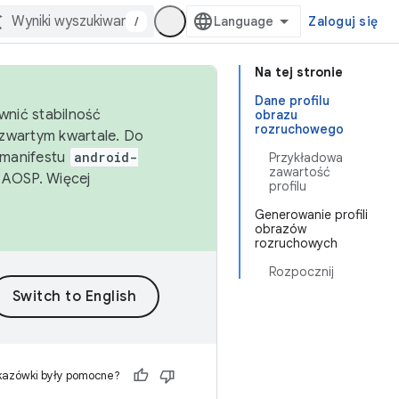
/
Zaloguj się
Na tej stronie
Dane profilu
wnić stabilność
obrazu
rozruchowego
zwartym kwartale. Do
 manifestu
android-
Przykładowa
zawartość
 AOSP. Więcej
profilu
Generowanie profili
obrazów
rozruchowych
Rozpocznij
kazówki były pomocne?