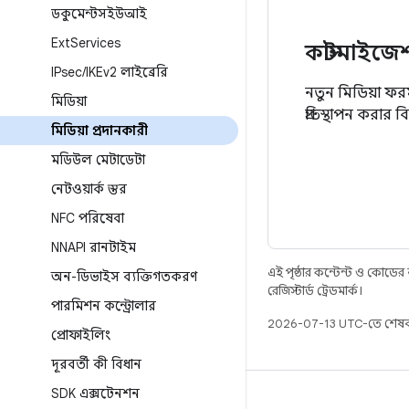
ডকুমেন্টসইউআই
Ext
Services
কাস্টমাইজে
IPsec
/
IKEv2 লাইব্রেরি
নতুন মিডিয়া ফর
মিডিয়া
প্রতিস্থাপন করার 
মিডিয়া প্রদানকারী
মডিউল মেটাডেটা
নেটওয়ার্ক স্তর
NFC পরিষেবা
NNAPI রানটাইম
এই পৃষ্ঠার কন্টেন্ট ও কোডের
অন-ডিভাইস ব্যক্তিগতকরণ
রেজিস্টার্ড ট্রেডমার্ক।
পারমিশন কন্ট্রোলার
2026-07-13 UTC-তে শেষব
প্রোফাইলিং
দূরবর্তী কী বিধান
SDK এক্সটেনশন
বিল্ড