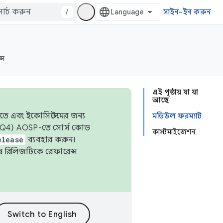
/
সাইন-ইন করুন
্স
এই পৃষ্ঠায় যা যা
আছে
তে এবং ইকোসিস্টেমের জন্য
মডিউল ফরম্যাট
 এবং Q4) AOSP-তে সোর্স কোড
কাস্টমাইজেশন
elease
ব্যবহার করুন।
শেষ রিলিজটিকে রেফারেন্স