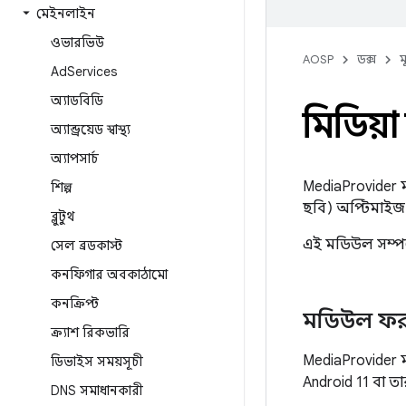
মেইনলাইন
ওভারভিউ
AOSP
ডক্স
ম
Ad
Services
অ্যাডবিডি
মিডিয়া 
অ্যান্ড্রয়েড স্বাস্থ্য
অ্যাপসার্চ
MediaProvider ম
শিল্প
ছবি) অপ্টিমাই
ব্লুটুথ
এই মডিউল সম্পর
সেল ব্রডকাস্ট
কনফিগার অবকাঠামো
কনক্রিপ্ট
মডিউল ফরম
ক্র্যাশ রিকভারি
MediaProvider
ডিভাইস সময়সূচী
Android 11 বা ত
DNS সমাধানকারী