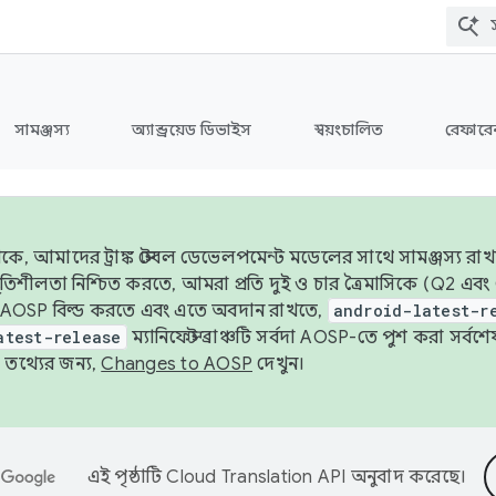
সামঞ্জস্য
অ্যান্ড্রয়েড ডিভাইস
স্বয়ংচালিত
রেফারেন
ে, আমাদের ট্রাঙ্ক স্টেবল ডেভেলপমেন্ট মডেলের সাথে সামঞ্জস্য রাখ
র স্থিতিশীলতা নিশ্চিত করতে, আমরা প্রতি দুই ও চার ত্রৈমাসিকে (Q2
 AOSP বিল্ড করতে এবং এতে অবদান রাখতে,
android-latest-r
atest-release
ম্যানিফেস্ট ব্রাঞ্চটি সর্বদা AOSP-তে পুশ করা সর্ব
তথ্যের জন্য,
Changes to AOSP
দেখুন।
এই পৃষ্ঠাটি
Cloud Translation API
অনুবাদ করেছে।