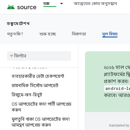
ডক্স
অ্যান্ড্রয়েড কোড অনুসন্ধান
মুক্তির জন্য সাইন তৈরি করে
OTA আকার কমিয়ে দিন
ডকুমেন্টেশন
ভার্চুয়াল A/B
লিগ্যাসি A/B সিস্টেম আপডেট
নতুন কি?
শুরু হচ্ছে
নিরাপত্তা
মূল বিষয়
(অপ্রচলিত) নন-A
/
B সিস্টেম
আপডেট
গতিশীল পার্টিশন
সময় অঞ্চলের নিয়ম
২০২৬ সাল থেক
প্ল্যাটফর্মে
ব্যবহারকারীর ডেটা চেকপয়েন্ট
প্রকাশ করব।
ডায়নামিক সিস্টেম আপডেট
android-l
রিজুমে-অন-রিবুট
করবে। আরও 
OS আপডেটের জন্য পার্টি আপগ্রেড
করুন
মুলতুবি থাকা OS আপডেটের জন্য
আমন্ত্রণ আপগ্রেড করুন