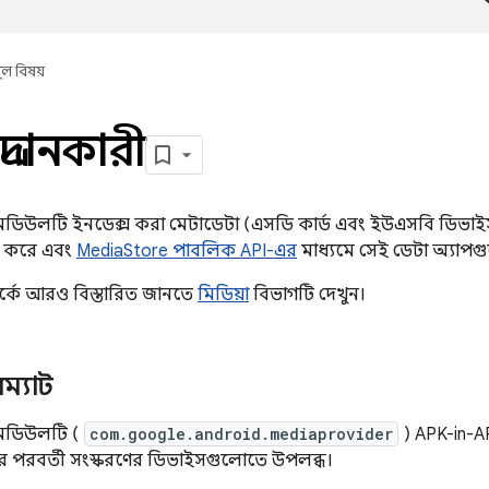
ূল বিষয়
প্রদানকারী
ডিউলটি ইনডেক্স করা মেটাডেটা (এসডি কার্ড এবং ইউএসবি ডিভাইস থ
জ করে এবং
MediaStore পাবলিক API-এর
মাধ্যমে সেই ডেটা অ্যাপ
্কে আরও বিস্তারিত জানতে
মিডিয়া
বিভাগটি দেখুন।
্যাট
 মডিউলটি (
com.google.android.mediaprovider
) APK-in-A
ার পরবর্তী সংস্করণের ডিভাইসগুলোতে উপলব্ধ।