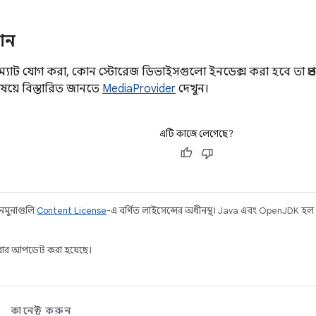
শন
ম্যাট যোগ করা, কোন স্টোরেজ ডিভাইসগুলো ইনডেক্স করা হবে তা প্রভ
বিষয়ে বিস্তারিত জানতে
MediaProvider
দেখুন।
এটি কাজে লেগেছে?
 নমুনাগুলি
Content License
-এ বর্ণিত লাইসেন্সের অধীনস্থ। Java এবং OpenJDK হল
ার আপডেট করা হয়েছে।
কানেক্ট করুন