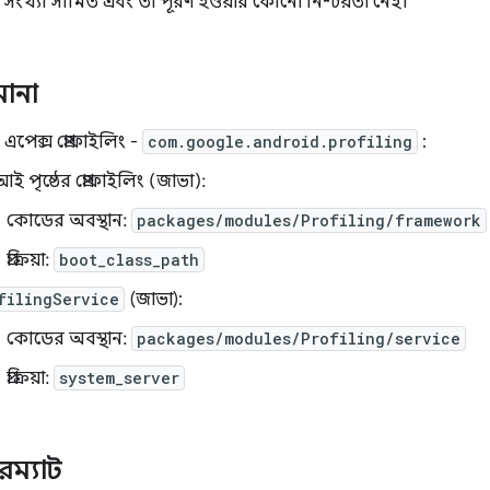
সংখ্যা সীমিত এবং তা পূরণ হওয়ার কোনো নিশ্চয়তা নেই।
ানা
পেক্স প্রোফাইলিং -
com.google.android.profiling
:
ই পৃষ্ঠের প্রোফাইলিং (জাভা):
কোডের অবস্থান:
packages/modules/Profiling/framework
প্রক্রিয়া:
boot_class_path
filingService
(জাভা):
কোডের অবস্থান:
packages/modules/Profiling/service
প্রক্রিয়া:
system_server
ম্যাট