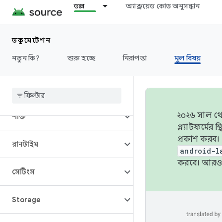
মিথস্ক্রিয়া
ডক্স
অ্যান্ড্রয়েড কোড অনুসন্ধান
মিডিয়া
ডকুমেন্টেশন
নতুন কি?
শুরু হচ্ছে
নিরাপত্তা
মূল বিষয়
কর্মক্ষমতা
অনুমতি
২০২৬ সাল থেক
শক্তি
প্ল্যাটফর্মে
প্রকাশ করব।
রানটাইম
android-l
করবে। আরও 
সেটিংস
Storage