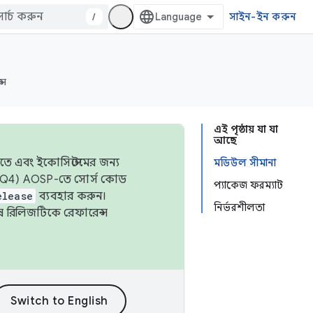
/
সাইন-ইন করুন
্স
এই পৃষ্ঠায় যা যা
আছে
তে এবং ইকোসিস্টেমের জন্য
মডিউল সীমানা
 এবং Q4) AOSP-তে সোর্স কোড
প্যাকেজ ফরম্যাট
elease
ব্যবহার করুন।
নির্ভরশীলতা
শেষ রিলিজটিকে রেফারেন্স