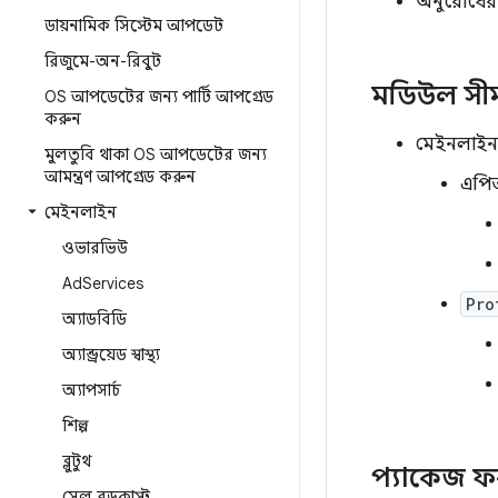
অনুরোধের 
ডায়নামিক সিস্টেম আপডেট
রিজুমে-অন-রিবুট
মডিউল সীম
OS আপডেটের জন্য পার্টি আপগ্রেড
করুন
মেইনলাইন এ
মুলতুবি থাকা OS আপডেটের জন্য
আমন্ত্রণ আপগ্রেড করুন
এপিআ
মেইনলাইন
ওভারভিউ
Ad
Services
Pro
অ্যাডবিডি
অ্যান্ড্রয়েড স্বাস্থ্য
অ্যাপসার্চ
শিল্প
ব্লুটুথ
প্যাকেজ ফর
সেল ব্রডকাস্ট