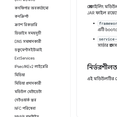
প্রোফাইলিং মডি
কনফিগার অবকাঠামো
JAR ফাইল রয়েছ
কনক্রিপ্ট
framewor
ক্র্যাশ রিকভারি
এটি boot
ডিভাইস সময়সূচী
service-
DNS সমাধানকারী
সার্ভার প্রস
ডকুমেন্টসইউআই
Ext
Services
নির্ভরশীলত
IPsec
/
IKEv2 লাইব্রেরি
মিডিয়া
এই মডিউলটির কো
মিডিয়া প্রদানকারী
মডিউল মেটাডেটা
নেটওয়ার্ক স্তর
NFC পরিষেবা
NNAPI রানটাইম