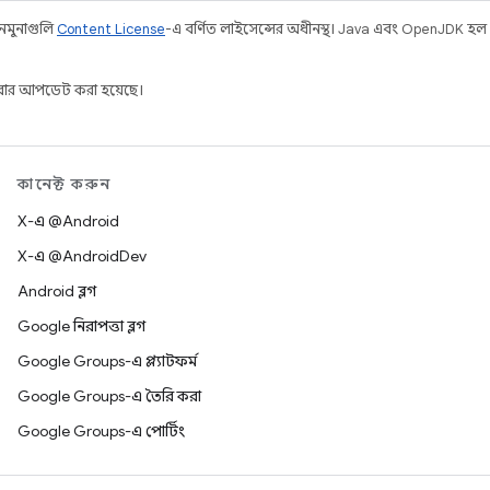
 নমুনাগুলি
Content License
-এ বর্ণিত লাইসেন্সের অধীনস্থ। Java এবং OpenJDK হল
ার আপডেট করা হয়েছে।
কানেক্ট করুন
X-এ @Android
X-এ @AndroidDev
Android ব্লগ
Google নিরাপত্তা ব্লগ
Google Groups-এ প্ল্যাটফর্ম
Google Groups-এ তৈরি করা
Google Groups-এ পোর্টিং