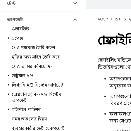
টেস্ট
AOSP
ডক্স
ম
আপডেট
ওভারভিউ
প্রোফাই
এপেক্স
OTA প্যাকেজ তৈরি করুন
মুক্তির জন্য সাইন তৈরি করে
প্রোফাইলিং মডিউ
OTA আকার কমিয়ে দিন
ডিভাইসগুলো থেকে
ভার্চুয়াল A
/
B
অ্যাপগুলো জ
লিগ্যাসি A
/
B সিস্টেম আপডেট
অনুরোধ করত
(অপ্রচলিত) নন-A
/
B সিস্টেম
অ্যাপগুলো 
আপডেট
বিবরণ গ্রহণ
গতিশীল পার্টিশন
ফলাফলগুলো থ
সময় অঞ্চলের নিয়ম
জন্য সেগু
ব্যবহারকারীর ডেটা চেকপয়েন্ট