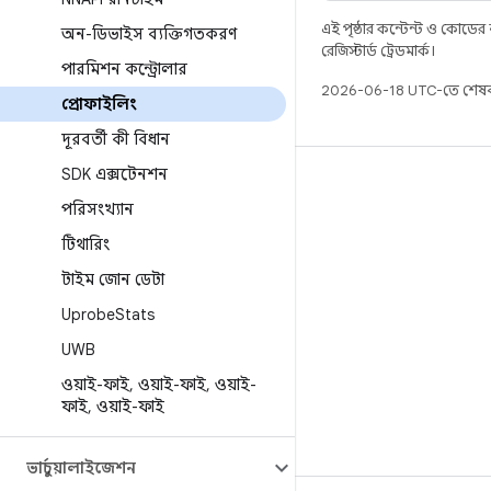
এই পৃষ্ঠার কন্টেন্ট ও কোডের
অন-ডিভাইস ব্যক্তিগতকরণ
রেজিস্টার্ড ট্রেডমার্ক।
পারমিশন কন্ট্রোলার
2026-06-18 UTC-তে শেষব
প্রোফাইলিং
দূরবর্তী কী বিধান
SDK এক্সটেনশন
বিল্ড
পরিসংখ্যান
Android স্টোরেজ
টিথারিং
প্রয়োজনীয়তা
টাইম জোন ডেটা
ডাউনলোড হচ্ছে
Uprobe
Stats
প্রিভিউ বাইনারি
UWB
ফ্যাক্টরি ইমেজ
ওয়াই-ফাই
,
ওয়াই-ফাই
,
ওয়াই-
ড্রাইভার বাইনারি
ফাই
,
ওয়াই-ফাই
ভার্চুয়ালাইজেশন