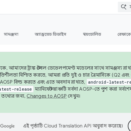
সামঞ্জস্য
অ্যান্ড্রয়েড ডিভাইস
স্বয়ংচালিত
রেফারেন
ে, আমাদের ট্রাঙ্ক স্টেবল ডেভেলপমেন্ট মডেলের সাথে সামঞ্জস্য রাখ
র স্থিতিশীলতা নিশ্চিত করতে, আমরা প্রতি দুই ও চার ত্রৈমাসিকে (Q2
 AOSP বিল্ড করতে এবং এতে অবদান রাখতে,
android-latest-r
atest-release
ম্যানিফেস্ট ব্রাঞ্চটি সর্বদা AOSP-তে পুশ করা সর্ব
তথ্যের জন্য,
Changes to AOSP
দেখুন।
এই পৃষ্ঠাটি
Cloud Translation API
অনুবাদ করেছে।