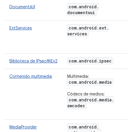
com
.
android
.
DocumentsUI
documentsui
com
.
android
.
ext
.
ExtServices
services
com
.
android
.
ipsec
Biblioteca de IPsec/IKEv2
Contenido multimedia
Multimedia:
com
.
android
.
media
Códecs de medios:
com
.
android
.
media
.
swcodec
com
.
android
.
MediaProvider