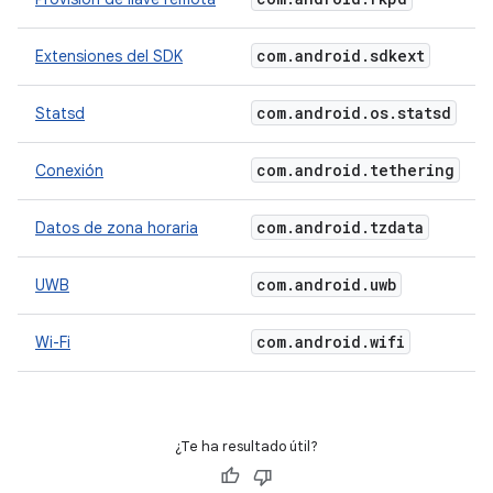
com
.
android
.
sdkext
Extensiones del SDK
com
.
android
.
os
.
statsd
Statsd
com
.
android
.
tethering
Conexión
com
.
android
.
tzdata
Datos de zona horaria
com
.
android
.
uwb
UWB
com
.
android
.
wifi
Wi-Fi
¿Te ha resultado útil?