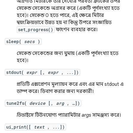
অগ্রগতি মিটারকে তার দৈর্ঘ্যের পরবর্তী
ফ্র্যাকের
উপর
সেকেন্ড
সেকেন্ডে অগ্রসর করে (একটি পূর্ণসংখ্যা হতে
হবে)।
সেকেন্ড
0 হতে পারে, এই ক্ষেত্রে মিটার
স্বয়ংক্রিয়ভাবে উন্নত হয় না কিন্তু উপরে সংজ্ঞায়িত
set_progress()
ফাংশন ব্যবহার করে।
sleep(
secs
)
সেকেন্ড
সেকেন্ডের জন্য ঘুমায় (একটি পূর্ণসংখ্যা হতে
হবে)।
stdout(
expr
[,
expr
, ...])
প্রতিটি এক্সপ্রেশন মূল্যায়ন করে এবং এর মান stdout এ
ডাম্প করে। ডিবাগ করার জন্য দরকারী।
tune2fs(
device
[,
arg
, …])
ডিভাইসে
টিউনযোগ্য প্যারামিটার
args
সামঞ্জস্য করে।
ui_print([
text
, ...])