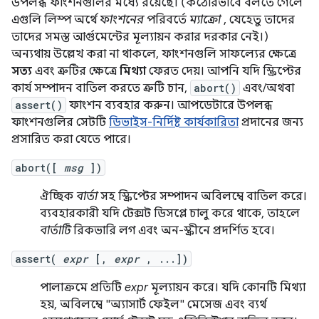
উপলব্ধ ফাংশনগুলির মধ্যে রয়েছে। (কঠোরভাবে বলতে গেলে
এগুলি লিস্প অর্থে
ফাংশনের
পরিবর্তে
ম্যাক্রো
, যেহেতু তাদের
তাদের সমস্ত আর্গুমেন্টের মূল্যায়ন করার দরকার নেই।)
অন্যথায় উল্লেখ করা না থাকলে, ফাংশনগুলি সাফল্যের ক্ষেত্রে
সত্য
এবং ত্রুটির ক্ষেত্রে
মিথ্যা
ফেরত দেয়। আপনি যদি স্ক্রিপ্টের
কার্য সম্পাদন বাতিল করতে ত্রুটি চান,
abort()
এবং/অথবা
assert()
ফাংশন ব্যবহার করুন। আপডেটারে উপলব্ধ
ফাংশনগুলির সেটটি
ডিভাইস-নির্দিষ্ট কার্যকারিতা
প্রদানের জন্য
প্রসারিত করা যেতে পারে।
abort([
msg
])
ঐচ্ছিক
বার্তা
সহ স্ক্রিপ্টের সম্পাদন অবিলম্বে বাতিল করে।
ব্যবহারকারী যদি টেক্সট ডিসপ্লে চালু করে থাকে, তাহলে
বার্তাটি
রিকভারি লগ এবং অন-স্ক্রীনে প্রদর্শিত হবে।
assert(
expr
[,
expr
, ...])
পালাক্রমে প্রতিটি
expr
মূল্যায়ন করে। যদি কোনটি মিথ্যা
হয়, অবিলম্বে "অ্যাসার্ট ফেইল" মেসেজ এবং ব্যর্থ