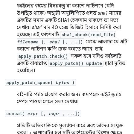
ফাইলের নামের
বিষয়বস্তু বা ক্যাশে পার্টিশনে (যদি
উপস্থিত থাকে) অস্থায়ী অনুলিপিতে প্রদত্ত
sha1
মানের
একটির সমান একটি SHA1 চেকসাম থাকলে তা সত্য
দেখায়।
sha1
মান 40 হেক্স ডিজিট হিসাবে নির্দিষ্ট করা
হয়েছে। এই ফাংশনটি
sha1_check(read_file(
filename
),
sha1
[, ...])
থেকে আলাদা যে এটি
ক্যাশে পার্টিশন কপি চেক করতে জানে, তাই
apply_patch_check()
সফল হবে যদিও ফাইলটি
একটি বাধাপ্রাপ্ত
apply_patch() update
দ্বারা দূষিত
হয়েছিল।
apply_patch_space(
bytes
)
বাইনারি প্যাচ প্রয়োগ করার জন্য কমপক্ষে
বাইট
স্ক্র্যাচ
স্পেস পাওয়া গেলে সত্য দেখায়।
concat(
expr
[,
expr
, ...])
প্রতিটি অভিব্যক্তিকে মূল্যায়ন করে এবং তাদের সংযুক্ত
করে। + অপারেটর হল দুটি আর্গুমেন্টের বিশেষ ক্ষেত্রে