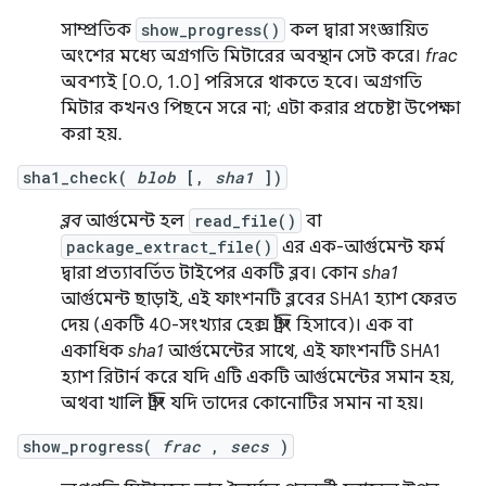
সাম্প্রতিক
show_progress()
কল দ্বারা সংজ্ঞায়িত
অংশের মধ্যে অগ্রগতি মিটারের অবস্থান সেট করে।
frac
অবশ্যই [0.0, 1.0] পরিসরে থাকতে হবে। অগ্রগতি
মিটার কখনও পিছনে সরে না; এটা করার প্রচেষ্টা উপেক্ষা
করা হয়.
sha1_check(
blob
[,
sha1
])
ব্লব
আর্গুমেন্ট হল
read_file()
বা
package_extract_file()
এর এক-আর্গুমেন্ট ফর্ম
দ্বারা প্রত্যাবর্তিত টাইপের একটি ব্লব। কোন
sha1
আর্গুমেন্ট ছাড়াই, এই ফাংশনটি ব্লবের SHA1 হ্যাশ ফেরত
দেয় (একটি 40-সংখ্যার হেক্স স্ট্রিং হিসাবে)। এক বা
একাধিক
sha1
আর্গুমেন্টের সাথে, এই ফাংশনটি SHA1
হ্যাশ রিটার্ন করে যদি এটি একটি আর্গুমেন্টের সমান হয়,
অথবা খালি স্ট্রিং যদি তাদের কোনোটির সমান না হয়।
show_progress(
frac
,
secs
)