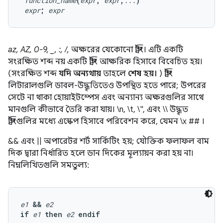
function_name
(
expr
,
expr
,
...
)
expr
;
expr
az, AZ, 0-9, _, :, /,
অক্ষরের যেকোনো স্ট্রিং। এটি একটি
সংরক্ষিত শব্দ নয় একটি স্ট্রিং আক্ষরিক হিসাবে বিবেচিত হয়।
(সংরক্ষিত শব্দ
যদি অন্যথায়
তাহলে
শেষ হয়।
) স্ট্রিং
লিটারালগুলি ডাবল-উদ্ধৃতিতেও উপস্থিত হতে পারে; উপরের
সেটে না থাকা হোয়াইটস্পেস এবং অন্যান্য অক্ষরগুলির সাথে
মানগুলি কীভাবে তৈরি করা যায়। \n, \t, \", এবং \\ উদ্ধৃত
স্ট্রিংগুলির মধ্যে এস্কেপ হিসাবে পরিবেশন করে, যেমন \x
##
।
&& এবং || অপারেটর শর্ট সার্কিটিং হয়; যৌক্তিক ফলাফল বাম
দিক দ্বারা নির্ধারিত হলে ডান দিকের মূল্যায়ন করা হয় না।
নিম্নলিখিতগুলি সমতুল্য:
e1
&&
e2
if
e1
then
e2
endif