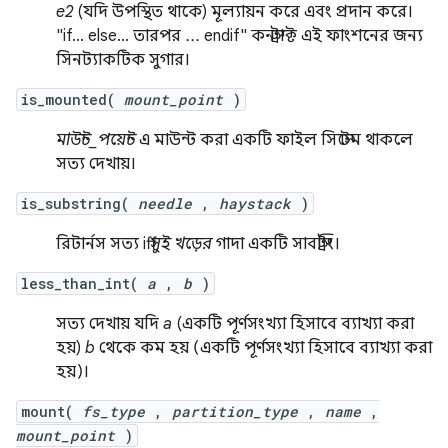
e2
(যদি উপস্থিত থাকে) মূল্যায়ন করে এবং প্রদান করে।
"if... else... তারপর ... endif" কনস্ট্রাক্ট এই ফাংশনের জন্য
সিনট্যাকটিক সুগার।
is_mounted(
mount_point
)
মাউন্ট_পয়েন্ট
এ মাউন্ট করা একটি ফাইল সিস্টেম থাকলে
সত্য দেখায়।
is_substring(
needle
,
haystack
)
রিটার্নস সত্য iff
সুই
খড়ের
গাদা একটি সাবস্ট্রিং।
less_than_int(
a
,
b
)
সত্য দেখায় যদি
a
(একটি পূর্ণসংখ্যা হিসাবে ব্যাখ্যা করা
হয়)
b
থেকে কম হয় (একটি পূর্ণসংখ্যা হিসাবে ব্যাখ্যা করা
হয়)।
mount(
fs_type
,
partition_type
,
name
,
mount_point
)