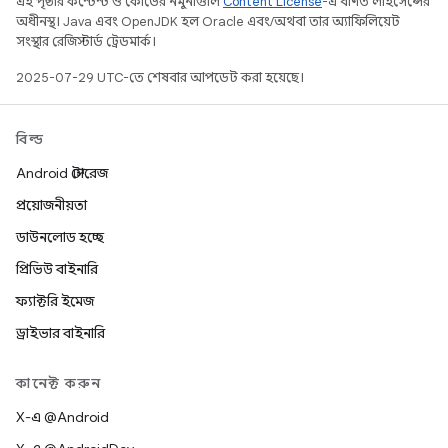
এই পৃষ্ঠার কন্টেন্ট ও কোডের নমুনাগুলি
Content License
-এ বর্ণিত লাইসেন্সের
অধীনস্থ। Java এবং OpenJDK হল Oracle এবং/অথবা তার অ্যাফিলিয়েট
সংস্থার রেজিস্টার্ড ট্রেডমার্ক।
2025-07-29 UTC-তে শেষবার আপডেট করা হয়েছে।
বিল্ড
Android স্টোরেজ
প্রয়োজনীয়তা
ডাউনলোড হচ্ছে
প্রিভিউ বাইনারি
ফ্যাক্টরি ইমেজ
ড্রাইভার বাইনারি
কানেক্ট করুন
X-এ @Android