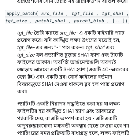
এক্সপ্রেশনের সোর্স টেক্সট সহ এক্সিকিউশন বাতিল করে।
apply_patch(
src_file
,
tgt_file
,
tgt_sha1
,
tgt_size
,
patch1_sha1
,
patch1_blob
, [...])
tgt_file
তৈরি করতে
src_file-
এ একটি বাইনারি প্যাচ
প্রয়োগ করে। যদি কাঙ্খিত লক্ষ্য উৎসের মতোই হয়,
tgt_file-
এর জন্য "-" পাস করুন।
tgt_sha1
এবং
tgt_size
হল প্রত্যাশিত চূড়ান্ত SHA1 হ্যাশ এবং টার্গেট
ফাইলের আকার। অবশিষ্ট আর্গুমেন্টগুলি অবশ্যই
জোড়ায় আসবে: একটি SHA1 হ্যাশ (একটি 40-অক্ষরের
হেক্স স্ট্রিং) এবং একটি ব্লব৷ সোর্স ফাইলের বর্তমান
বিষয়বস্তুতে SHA1 দেওয়া থাকলে ব্লব হল প্যাচ প্রয়োগ
করা।
প্যাচিংটি একটি নিরাপদ পদ্ধতিতে করা হয় যা লক্ষ্য
ফাইলটির হয় কাঙ্খিত SHA1 হ্যাশ এবং আকারের
গ্যারান্টি দেয়, বা এটি অস্পর্শ করা হয় - এটি একটি
অপুনরুদ্ধারযোগ্য মধ্যবর্তী অবস্থায় ছেড়ে দেওয়া হবে না।
প্যাচিংয়ের সময় প্রক্রিয়াটি বাধাগ্রস্ত হলে, লক্ষ্য ফাইলটি