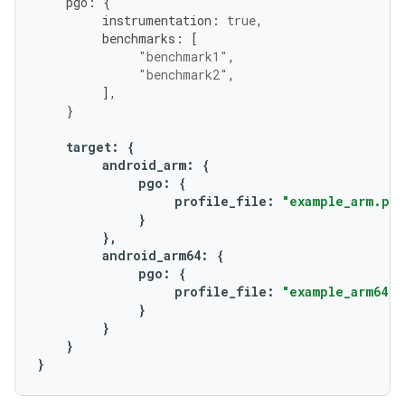
pgo
:
{
instrumentation
:
true
,
benchmarks
:
[
"benchmark1"
,
"benchmark2"
,
],
}
target
:
{
android_arm
:
{
pgo
:
{
profile_file
:
"example_arm.pro
}
},
android_arm64
:
{
pgo
:
{
profile_file
:
"example_arm64.p
}
}
}
}