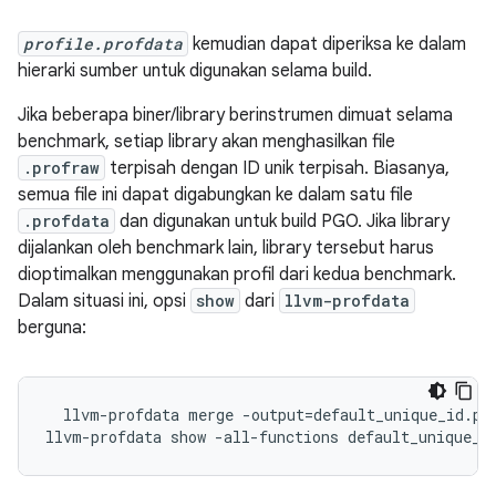
profile.profdata
kemudian dapat diperiksa ke dalam
hierarki sumber untuk digunakan selama build.
Jika beberapa biner/library berinstrumen dimuat selama
benchmark, setiap library akan menghasilkan file
.profraw
terpisah dengan ID unik terpisah. Biasanya,
semua file ini dapat digabungkan ke dalam satu file
.profdata
dan digunakan untuk build PGO. Jika library
dijalankan oleh benchmark lain, library tersebut harus
dioptimalkan menggunakan profil dari kedua benchmark.
Dalam situasi ini, opsi
show
dari
llvm-profdata
berguna:
  llvm-profdata merge -output=default_unique_id.pro
llvm-profdata show -all-functions default_unique_i