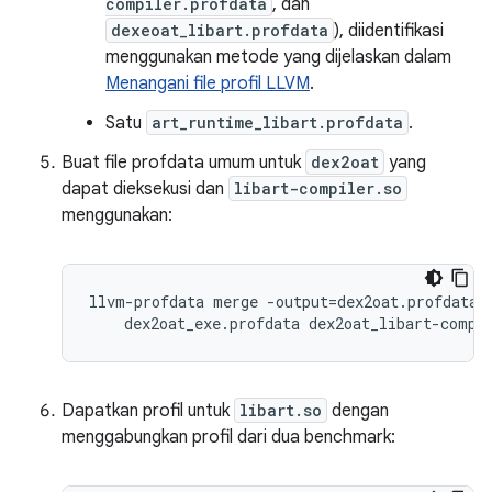
compiler.profdata
, dan
dexeoat_libart.profdata
), diidentifikasi
menggunakan metode yang dijelaskan dalam
Menangani file profil LLVM
.
Satu
art_runtime_libart.profdata
.
Buat file profdata umum untuk
dex2oat
yang
dapat dieksekusi dan
libart-compiler.so
menggunakan:
llvm-profdata merge -output=dex2oat.profdata \
    dex2oat_exe.profdata dex2oat_libart-compi
Dapatkan profil untuk
libart.so
dengan
menggabungkan profil dari dua benchmark: