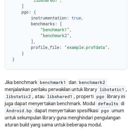
"libshared1"
,
]
pgo
:
{
instrumentation
:
true
,
benchmarks
:
[
"benchmark1"
,
"benchmark2"
,
],
profile_file
:
"example.profdata"
,
}
}
Jika benchmark
benchmark1
dan
benchmark2
menjalankan perilaku perwakilan untuk library
libstatic1
,
libstatic2
, atau
libshared1
, properti
pgo
library ini
juga dapat menyertakan benchmark. Modul
defaults
di
Android.bp
dapat menyertakan spesifikasi
pgo
umum
untuk sekumpulan library guna menghindari pengulangan
aturan build yang sama untuk beberapa modul.