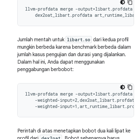
llvm-profdata merge -output=libart.profdata \

    dex2oat_libart.profdata art_runtime_libar
Jumlah mentah untuk
libart.so
dari kedua profil
mungkin berbeda karena benchmark berbeda dalam
jumlah kasus pengujian dan durasi yang dijalankan.
Dalam hal ini, Anda dapat menggunakan
penggabungan berbobot:
llvm-profdata merge -output=libart.profdata \

    -weighted-input=2,dex2oat_libart.profdata 
    -weighted-input=1,art_runtime_libart.prof
Perintah di atas menetapkan bobot dua kali lipat ke
profil dari
dex2oat
. Bobot sebenarnya harus