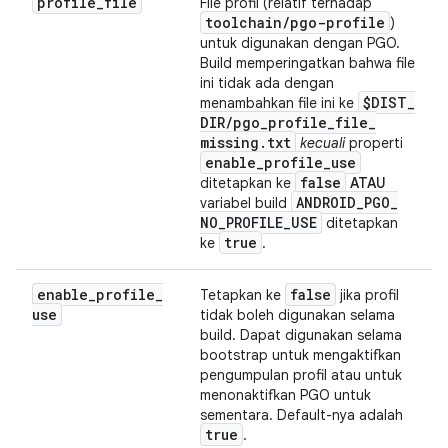
profile
_
file
File profil (relatif terhadap
toolchain
/
pgo-profile
)
untuk digunakan dengan PGO.
Build memperingatkan bahwa file
ini tidak ada dengan
$DIST
_
menambahkan file ini ke
DIR
/
pgo
_
profile
_
file
_
missing
.
txt
kecuali
properti
enable
_
profile
_
use
false
ditetapkan ke
ATAU
ANDROID
_
PGO
_
variabel build
NO
_
PROFILE
_
USE
ditetapkan
true
ke
.
enable
_
profile
_
false
Tetapkan ke
jika profil
use
tidak boleh digunakan selama
build. Dapat digunakan selama
bootstrap untuk mengaktifkan
pengumpulan profil atau untuk
menonaktifkan PGO untuk
sementara. Default-nya adalah
true
.