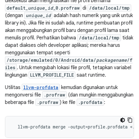
dieksekusi akan menghasilkan file profil bernama
default_
unique_id
_0.profraw
di
/data/local/tmp
(dengan
unique_id
adalah hash numerik yang unik untuk
library ini). Jika file ini sudah ada, runtime pembuatan profil
akan menggabungkan profil baru dengan profil lama saat
menulis profil. Perhatikan bahwa
/data/local/tmp
tidak
dapat diakses oleh developer aplikasi; mereka harus
menggunakan tempat seperti
/storage/emulated/0/Android/data/
packagename
/f
iles
. Untuk mengubah lokasi file profil, tetapkan variabel
lingkungan
LLVM_PROFILE_FILE
saat runtime.
Utilitas
llvm-profdata
kemudian digunakan untuk
mengonversi file
.profraw
(dan mungkin menggabungkan
beberapa file
.profraw
) ke file
.profdata
:
  llvm-profdata merge -output=profile.profdata <.p