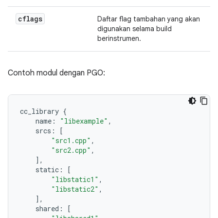
cflags
Daftar flag tambahan yang akan
digunakan selama build
berinstrumen.
Contoh modul dengan PGO:
cc_library
{
name
:
"libexample"
,
srcs
:
[
"src1.cpp"
,
"src2.cpp"
,
],
static
:
[
"libstatic1"
,
"libstatic2"
,
],
shared
:
[