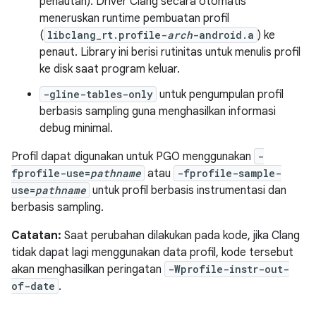
penautan). Driver Clang secara otomatis
meneruskan runtime pembuatan profil
(
libclang_rt.profile-
arch
-android.a
) ke
penaut. Library ini berisi rutinitas untuk menulis profil
ke disk saat program keluar.
-gline-tables-only
untuk pengumpulan profil
berbasis sampling guna menghasilkan informasi
debug minimal.
Profil dapat digunakan untuk PGO menggunakan
-
fprofile-use=
pathname
atau
-fprofile-sample-
use=
pathname
untuk profil berbasis instrumentasi dan
berbasis sampling.
Catatan:
Saat perubahan dilakukan pada kode, jika Clang
tidak dapat lagi menggunakan data profil, kode tersebut
akan menghasilkan peringatan
-Wprofile-instr-out-
of-date
.