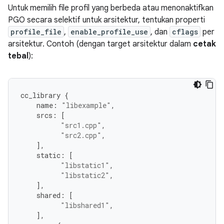
Untuk memilih file profil yang berbeda atau menonaktifkan
PGO secara selektif untuk arsitektur, tentukan properti
profile_file
,
enable_profile_use
, dan
cflags
per
arsitektur. Contoh (dengan target arsitektur dalam
cetak
tebal
):
cc_library
{
name
:
"libexample"
,
srcs
:
[
"src1.cpp"
,
"src2.cpp"
,
],
static
:
[
"libstatic1"
,
"libstatic2"
,
],
shared
:
[
"libshared1"
,
],