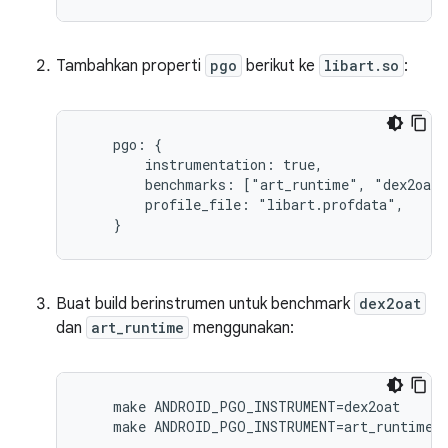
Tambahkan properti
pgo
berikut ke
libart.so
:
    pgo: {

        instrumentation: true,

        benchmarks: ["art_runtime", "dex2oat"
        profile_file: "libart.profdata",

    }
Buat build berinstrumen untuk benchmark
dex2oat
dan
art_runtime
menggunakan:
    make ANDROID_PGO_INSTRUMENT=dex2oat

    make ANDROID_PGO_INSTRUMENT=art_runtime