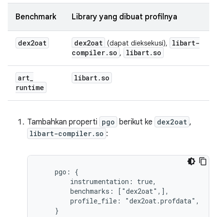
Benchmark
Library yang dibuat profilnya
dex2oat
dex2oat
libart-
(dapat dieksekusi),
compiler
.
so
libart
.
so
,
art
_
libart
.
so
runtime
Tambahkan properti
pgo
berikut ke
dex2oat
,
libart-compiler.so
:
    pgo: {

        instrumentation: true,

        benchmarks: ["dex2oat",],

        profile_file: "dex2oat.profdata",

    }