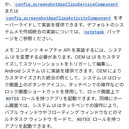
か、
config_screenshotAppClipsServiceComponent
または
config_screenshotAppClipsActivityComponent
をオ
ーバーライドして実装を提供できます。デフォルトのシス
テムメモ作成統合の実装については、
notetask
パッケ
ージをご参照ください。
メモ コンテンツ キャプチャ API を実装するには、システ
ム UI を変更する必要があります。OEM は UI をカスタマ
イズしてスクリーンショットをトリガーして編集し、
Android システム UI に実装を提供できます。OEM により
カスタマイズされた統合の例として、システム UI はロッ
ク画面上のボタンやアイコン、タッチペンでの操作などの
ロック画面ショートカットを使用して、ロック画面上で
NOTES
ロールを持つアプリを起動できます。同様にホー
ム画面では、システム UI はタッチペンでの操作により、
バブル ウィンドウやフローティング ウィンドウなどのマ
ルチタスク ウィンドウ モードで、
NOTES
ロールを持つ
アプリを起動できます。