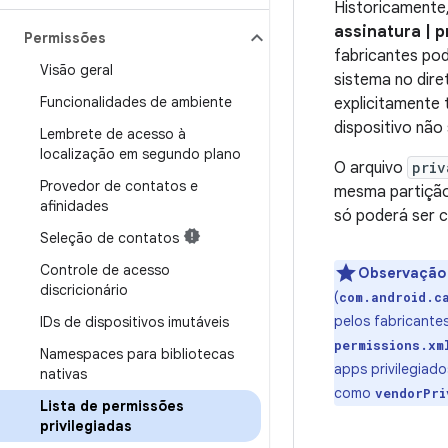
Historicamente,
assinatura | p
Permissões
fabricantes po
Visão geral
sistema no dire
Funcionalidades de ambiente
explicitamente 
dispositivo não 
Lembrete de acesso à
localização em segundo plano
O arquivo
priv
Provedor de contatos e
mesma partição
afinidades
só poderá ser 
Seleção de contatos
Controle de acesso
Observaçã
discricionário
(
com.android.c
pelos fabricante
IDs de dispositivos imutáveis
permissions.xm
Namespaces para bibliotecas
apps privilegiad
nativas
como
vendorPri
Lista de permissões
privilegiadas