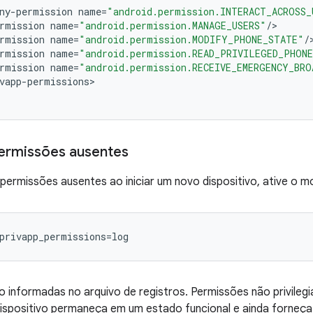
ny
-
permission
name
=
"android.permission.INTERACT_ACROSS_
rmission
name
=
"android.permission.MANAGE_USERS"
/
>
rmission
name
=
"android.permission.MODIFY_PHONE_STATE"
/
rmission
name
=
"android.permission.READ_PRIVILEGED_PHON
rmission
name
=
"android.permission.RECEIVE_EMERGENCY_BRO
vapp
-
permissions
>
ermissões ausentes
permissões ausentes ao iniciar um novo dispositivo, ative o m
privapp_permissions=log
o informadas no arquivo de registros. Permissões não privileg
ispositivo permaneça em um estado funcional e ainda forneça a