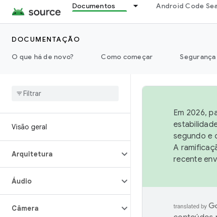
Documentos
Android Code Se
DOCUMENTAÇÃO
O que há de novo?
Como começar
Segurança
Em 2026, pa
estabilidad
Visão geral
segundo e q
A ramificaç
Arquitetura
recente env
Áudio
Câmera