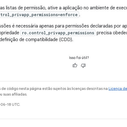
 as listas de permissão, ative a aplicação no ambiente de exe
ntrol_privapp_permissions=enforce
.
missões é necessária apenas para permissões declaradas por 
opriedade
ro.control_privapp_permissions
precisa obede
efinição de compatibilidade (CDD).
Isso foi útil?
de código nesta página estão sujeitos às licenças descritas na
Licença d
u suas afiliadas.
-06-18 UTC.