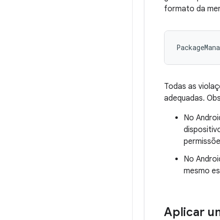
formato da men
Todas as violaç
adequadas. Ob
No Androi
dispositiv
permissões
No Androi
mesmo es
Aplicar u