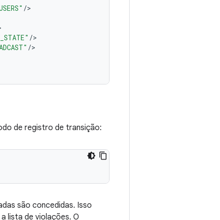
USERS"
/
>
>
E_STATE"
/
>
ADCAST"
/
>
odo de registro de transição:
iadas são concedidas. Isso
 lista de violações. O