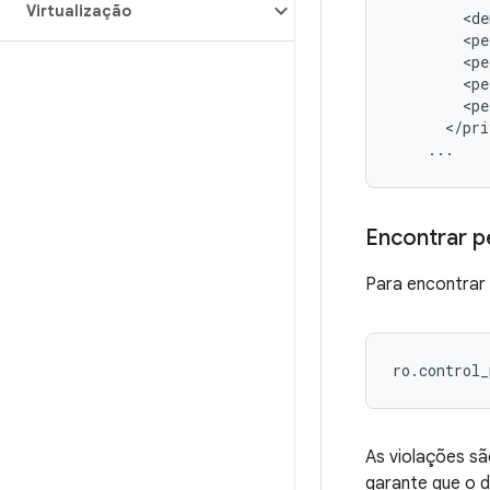
Virtualização
<
de
<
pe
<
pe
<
pe
<
pe
<
/
pri
...
Encontrar p
Para encontrar 
ro.control_
As violações sã
garante que o d