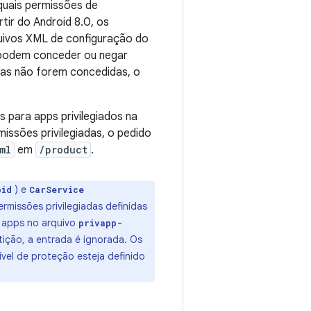
quais permissões de
tir do Android 8.0, os
quivos XML de configuração do
 podem conceder ou negar
adas não forem concedidas, o
para apps privilegiados na
missões privilegiadas, o pedido
ml
em
/product
.
) e
oid
CarService
ermissões privilegiadas definidas
s apps no arquivo
privapp-
ição, a entrada é ignorada. Os
ível de proteção esteja definido