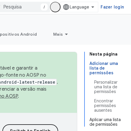
/
Fazer login
positivos Android
Mais
Nesta página
Adicionar uma
ável e garantir a
lista de
permissões
igo-fonte no AOSP no
android-latest-release
.
Personalizar
uma lista de
renciar a versão mais
permissões
no AOSP
.
Encontrar
permissões
ausentes
Aplicar uma lista
de permissões