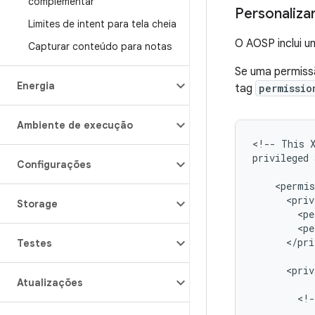
complementar
Personaliza
Limites de intent para tela cheia
O AOSP inclui u
Capturar conteúdo para notas
Se uma permiss
Energia
tag
permissio
Ambiente de execução
<
!
--
This
privileged
Configurações
<
permis
<
priv
Storage
<
pe
<
pe
<
/
pri
Testes
<
priv
Atualizações
<
!
-