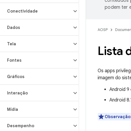
conteúdos p
podem ter e
Conectividade
Dados
AOSP
Documen
Tela
Lista 
Fontes
Os apps privile
Gráficos
imagem do sist
Android 9
Interação
Android 8.
Mídia
Observação
Desempenho