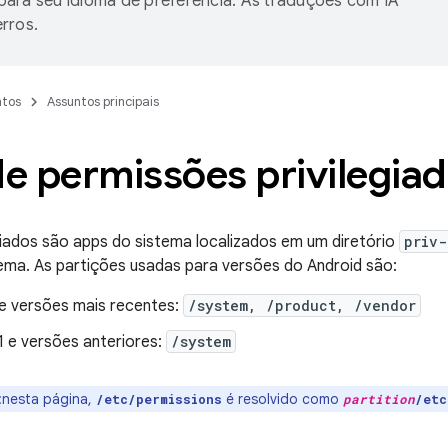
ara seu idioma de preferência. As traduções com IA
rros.
tos
Assuntos principais
de permissões privilegia
giados são apps do sistema localizados em um diretório
priv-
ema. As partições usadas para versões do Android são:
 e versões mais recentes:
/system, /product, /vendor
1 e versões anteriores:
/system
:nesta página,
é resolvido como
/etc/permissions
partition
/etc