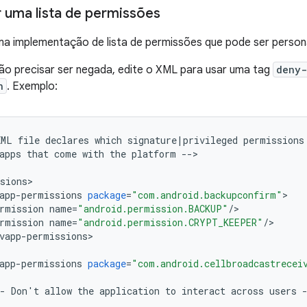
r uma lista de permissões
ma implementação de lista de permissões que pode ser person
ão precisar ser negada, edite o XML para usar uma tag
deny-
n
. Exemplo:
XML
file
declares
which
signature
|
privileged
permissions
apps
that
come
with
the
platform
--
>
sions
>
app
-
permissions
package
=
"com.android.backupconfirm"
>
rmission
name
=
"android.permission.BACKUP"
/
>
rmission
name
=
"android.permission.CRYPT_KEEPER"
/
>
vapp
-
permissions
>
app
-
permissions
package
=
"com.android.cellbroadcastrecei
-
Don
'
t
allow
the
application
to
interact
across
users