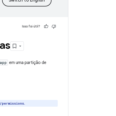
Isso foi útil?
das
app
em uma partição de
.
/permissions