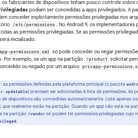
 os fabricantes de dispositivos tinham pouco controle sobre 
rivilegiadas
podiam ser concedidas a apps privilegiados. A par
dem conceder explicitamente permissões privilegiadas nos ar
tório
/etc/permissions
. No Android 9, os implementadores
todas as permissões privilegiadas. Se as permissões privilegi
será inicializado.
app-permissions.xml
só pode conceder ou negar permissões 
. Por exemplo, se um app na partição
/product
solicitar per
concedido ou negado por um arquivo
privapp-permissions.x
o
: as permissões definidas pela plataforma principal (o pacote
andr
) precisam ser adicionadas à lista de permissões. As p
ar.updatable
s de dispositivos são concedidas automaticamente. Liste apenas o
que realmente estão na partição. Quando um app não está na part
l
os na partição
só podem ter permissões privilegiadas cujo n
/vendor
.
vileged