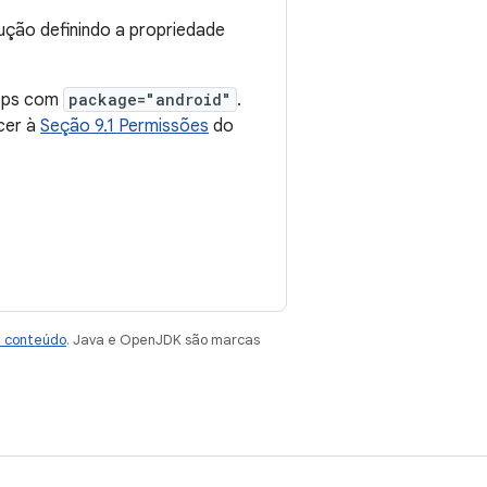
cução definindo a propriedade
apps com
package="android"
.
cer à
Seção 9.1 Permissões
do
e conteúdo
. Java e OpenJDK são marcas