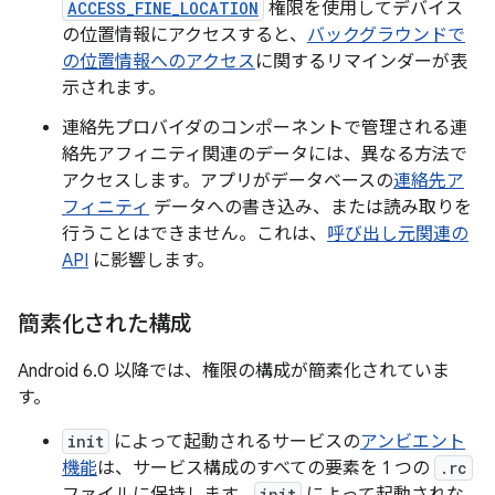
ACCESS_FINE_LOCATION
権限を使用してデバイス
の位置情報にアクセスすると、
バックグラウンドで
の位置情報へのアクセス
に関するリマインダーが表
示されます。
連絡先プロバイダのコンポーネントで管理される連
絡先アフィニティ関連のデータには、異なる方法で
アクセスします。アプリがデータベースの
連絡先ア
フィニティ
データへの書き込み、または読み取りを
行うことはできません。これは、
呼び出し元関連の
API
に影響します。
簡素化された構成
Android 6.0 以降では、権限の構成が簡素化されていま
す。
init
によって起動されるサービスの
アンビエント
機能
は、サービス構成のすべての要素を 1 つの
.rc
ファイルに保持します。
init
によって起動されな