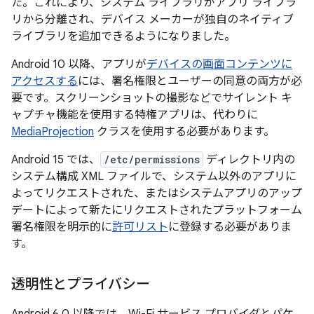
た。これにより、システム ライブラリがアプリ ライブラ
リから分離され、デバイス メーカーが独自のネイティブ
ライブラリを追加できるようになりました。
Android 10 以降、アプリが
デバイスの画面コンテンツに
アクセスする
には、署名権限とユーザーの同意の両方が必
要です。スクリーンショットの撮影などでサイレント キ
ャプチャ機能を使用する特権アプリは、代わりに
MediaProjection
クラスを使用する必要があります。
Android 15 では、
/etc/permissions
ディレクトリ内の
システム構成 XML ファイルで、システム以外のアプリに
よってリクエストされた、またはシステムアプリのアップ
デートによって新たにリクエストされたプラットフォーム
署名権限を明示的に
許可リスト
に登録する必要がありま
す。
透明性とプライバシー
Android 6.0 以降では、Wi-Fi サービス プロバイダとパケ