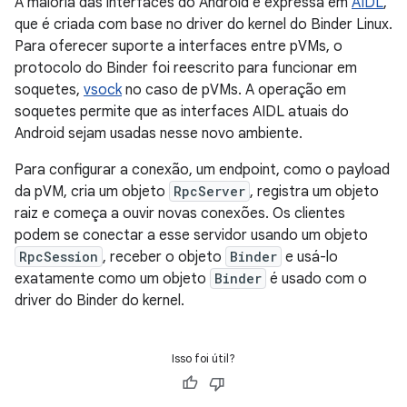
A maioria das interfaces do Android é expressa em
AIDL
,
que é criada com base no driver do kernel do Binder Linux.
Para oferecer suporte a interfaces entre pVMs, o
protocolo do Binder foi reescrito para funcionar em
soquetes,
vsock
no caso de pVMs. A operação em
soquetes permite que as interfaces AIDL atuais do
Android sejam usadas nesse novo ambiente.
Para configurar a conexão, um endpoint, como o payload
da pVM, cria um objeto
RpcServer
, registra um objeto
raiz e começa a ouvir novas conexões. Os clientes
podem se conectar a esse servidor usando um objeto
RpcSession
, receber o objeto
Binder
e usá-lo
exatamente como um objeto
Binder
é usado com o
driver do Binder do kernel.
Isso foi útil?