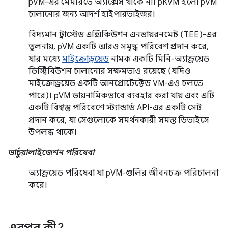
pVM-এর মেমরিতে অ্যাক্সেস থাকে না। pKVM হলো pVM
চালানোর জন্য আদর্শ হাইপারভাইজর।
বিদ্যমান ট্রাস্টেড এক্সিকিউশন এনভায়রনমেন্ট (TEE)-এর
তুলনায়, pVM একটি আরও সমৃদ্ধ পরিবেশ প্রদান করে,
যার মধ্যে
মাইক্রোড্রয়েড
নামক একটি মিনি-অ্যান্ড্রয়েড
ডিস্ট্রিবিউশন চালানোর সক্ষমতাও রয়েছে (যদিও
মাইক্রোড্রয়েড একটি আনপ্রোটেক্টেড VM-এও চলতে
পারে)। pVM ডায়নামিকভাবে ব্যবহার করা যায় এবং এটি
একটি বিশ্বস্ত পরিবেশে স্ট্যান্ডার্ড API-এর একটি সেট
প্রদান করে, যা সেগুলোকে সমর্থনকারী সমস্ত ডিভাইসে
উপলব্ধ থাকে।
ভার্চুয়ালাইজেশন পরিষেবা
অ্যান্ড্রয়েড পরিষেবা যা pVM-গুলির জীবনচক্র পরিচালনা
করে।