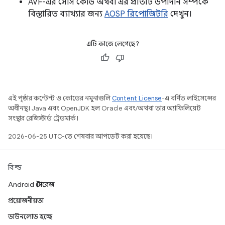
AVF-এর সোর্স কোড অথবা এর প্রতিটি উপাদান সম্পর্কে
বিস্তারিত ব্যাখ্যার জন্য
AOSP রিপোজিটরি
দেখুন।
এটি কাজে লেগেছে?
এই পৃষ্ঠার কন্টেন্ট ও কোডের নমুনাগুলি
Content License
-এ বর্ণিত লাইসেন্সের
অধীনস্থ। Java এবং OpenJDK হল Oracle এবং/অথবা তার অ্যাফিলিয়েট
সংস্থার রেজিস্টার্ড ট্রেডমার্ক।
2026-06-25 UTC-তে শেষবার আপডেট করা হয়েছে।
বিল্ড
Android স্টোরেজ
প্রয়োজনীয়তা
ডাউনলোড হচ্ছে