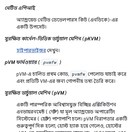
নেটিভ এপিআই
অ্যান্ড্রয়েড নেটিভ ডেভেলপারস কিট (এনডিকে)-এর
একটি উপসেট।
সুরক্ষিত কার্নেল-ভিত্তিক ভার্চুয়াল মেশিন (pKVM)
হাইপারভাইজর
দেখুন।
pVM ফার্মওয়্যার (
pvmfw
)
pVM-এ চালিত প্রথম কোড,
pvmfw
পেলোড যাচাই করে
এবং প্রতিটি VM-এর জন্য গোপনীয় তথ্য তৈরি করে।
সুরক্ষিত ভার্চুয়াল মেশিন (pVM)
একটি পারস্পরিক অবিশ্বাসযুক্ত বিচ্ছিন্ন এক্সিকিউশন
এনভায়রনমেন্ট (
গেস্ট
) যা মূল অ্যান্ড্রয়েড অপারেটিং
সিস্টেমের (
হোস্ট
) পাশাপাশি চলে। pVM নিরাপত্তার একটি
গুরুত্বপূর্ণ দিক হলো, হোস্ট হ্যাক হয়ে গেলেও, হোস্টের