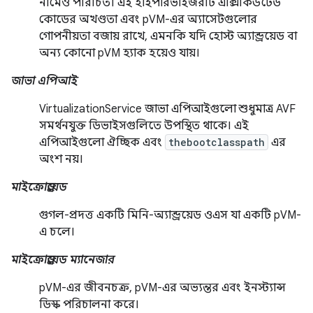
নামেও পরিচিত। এই হাইপারভাইজরটি এক্সিকিউটেড
কোডের অখণ্ডতা এবং pVM-এর অ্যাসেটগুলোর
গোপনীয়তা বজায় রাখে, এমনকি যদি হোস্ট অ্যান্ড্রয়েড বা
অন্য কোনো pVM হ্যাক হয়েও যায়।
জাভা এপিআই
VirtualizationService জাভা এপিআইগুলো শুধুমাত্র AVF
সমর্থনযুক্ত ডিভাইসগুলিতে উপস্থিত থাকে। এই
এপিআইগুলো ঐচ্ছিক এবং
thebootclasspath
এর
অংশ নয়।
মাইক্রোড্রয়েড
গুগল-প্রদত্ত একটি মিনি-অ্যান্ড্রয়েড ওএস যা একটি pVM-
এ চলে।
মাইক্রোড্রয়েড ম্যানেজার
pVM-এর জীবনচক্র, pVM-এর অভ্যন্তর এবং ইনস্ট্যান্স
ডিস্ক পরিচালনা করে।