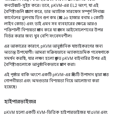
কনটেক্সট-সুইচ করে। তবে, pKVM-এর EL2 অংশ, যা এই
বৈশিষ্ট্যগুলি প্রয়োগ করে, তার অ্যাটাক সারফেস সম্পূর্ণ লিনাক্স
কার্নেলের তুলনায় তিন গুণ কম (প্রায় ১০ হাজার বনাম ২ কোটি
লাইন কোড) এবং তাই এমন সব ব্যবহারের ক্ষেত্রে আরও
শক্তিশালী নিশ্চয়তা প্রদান করে যা প্রসেস আইসোলেশনের উপর
নির্ভর করার জন্য খুব বেশি সংবেদনশীল।
এর আকারের কারণে, pKVM আনুষ্ঠানিক যাচাইকরণের জন্য
অত্যন্ত উপযোগী। আমরা সক্রিয়ভাবে অ্যাকাডেমিক গবেষণাকে
সমর্থন করছি, যার লক্ষ্য হলো প্রকৃত pKVM বাইনারির উপর এই
বৈশিষ্ট্যগুলোকে আনুষ্ঠানিকভাবে প্রমাণ করা।
এই পৃষ্ঠার বাকি অংশে একটি pKVM-এর প্রতিটি উপাদান দ্বারা প্রদত্ত
গোপনীয়তা এবং অখণ্ডতার নিশ্চয়তা নিয়ে আলোচনা করা
হয়েছে।
হাইপারভাইজর
pKVM হলো একটি KVM-ভিত্তিক হাইপারভাইজর যা pVM এবং