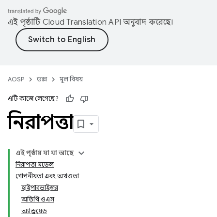
এই পৃষ্ঠাটি
Cloud Translation API
অনুবাদ করেছে।
AOSP
ডক্স
মূল বিষয়
এটি কাজে লেগেছে?
নিরাপত্তা
এই পৃষ্ঠায় যা যা আছে
নিরাপত্তা মডেল
গোপনীয়তা এবং অখণ্ডতা
হাইপারভাইজর
অতিথি ওএস
অ্যান্ড্রয়েড