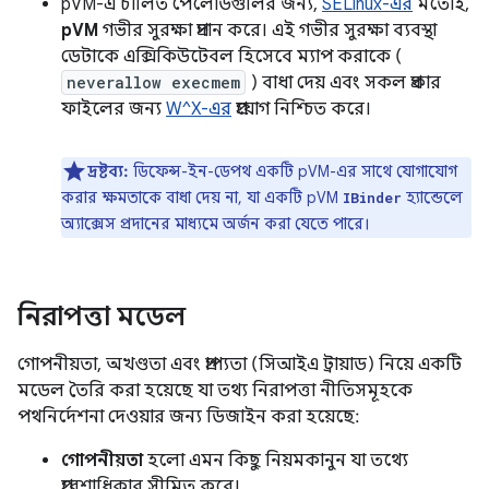
pVM-এ চালিত পেলোডগুলির জন্য,
SELinux-এর
মতোই,
pVM
গভীর সুরক্ষা প্রদান করে। এই গভীর সুরক্ষা ব্যবস্থা
ডেটাকে এক্সিকিউটেবল হিসেবে ম্যাপ করাকে (
neverallow execmem
) বাধা দেয় এবং সকল প্রকার
ফাইলের জন্য
W^X-এর
প্রয়োগ নিশ্চিত করে।
দ্রষ্টব্য:
ডিফেন্স-ইন-ডেপথ একটি pVM-এর সাথে যোগাযোগ
করার ক্ষমতাকে বাধা দেয় না, যা একটি pVM
হ্যান্ডেলে
IBinder
অ্যাক্সেস প্রদানের মাধ্যমে অর্জন করা যেতে পারে।
নিরাপত্তা মডেল
গোপনীয়তা, অখণ্ডতা এবং প্রাপ্যতা (সিআইএ ট্রায়াড) নিয়ে একটি
মডেল তৈরি করা হয়েছে যা তথ্য নিরাপত্তা নীতিসমূহকে
পথনির্দেশনা দেওয়ার জন্য ডিজাইন করা হয়েছে:
গোপনীয়তা
হলো এমন কিছু নিয়মকানুন যা তথ্যে
প্রবেশাধিকার সীমিত করে।