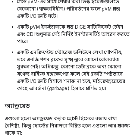
গেস্ট pVM-এর সাথে শেয়ার করা ডিস্ক ইমেজগুলিতে
যেকোনো (স্বাক্ষরবিহীন) পরিবর্তনের ফলে pVM প্রান্তে
একটি I/O ত্রুটি ঘটে।
একটি pVM ইনস্ট্যান্সকে প্রদত্ত DICE সার্টিফিকেট চেইন
এবং CDI শুধুমাত্র সেই নির্দিষ্ট ইনস্ট্যান্সটিই আহরণ করতে
পারে।
একটি এনক্রিপ্টেড স্টোরেজ ভলিউমে লেখা গোপনীয়,
তবে এনক্রিপশন ব্লকের সূক্ষ্ম স্তরে কোনো রোলব্যাক
সুরক্ষা নেই। অধিকন্তু, কোনো ডেটা ব্লকে অন্য কোনো
যথেচ্ছ বাহ্যিক হস্তক্ষেপের ফলে সেই ব্লকটি স্পষ্টভাবে
একটি I/O ত্রুটি হিসাবে শনাক্ত না হয়ে, মাইক্রোড্রয়েডের
কাছে আবর্জনা (garbage) হিসাবে প্রদর্শিত হয়।
অ্যান্ড্রয়েড
এগুলো হলো অ্যান্ড্রয়েড কর্তৃক হোস্ট হিসেবে বজায় রাখা
বৈশিষ্ট্য, কিন্তু হোস্টের নিরাপত্তা বিঘ্নিত হলে এগুলো আর প্রযোজ্য
থাকে না: