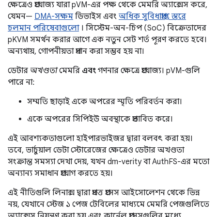
ক্ষেত্রেও প্রযোজ্য যারা pVM-এর পক্ষ থেকে মেমরি অ্যাক্সেস করে,
যেমন—
DMA-সক্ষম
ডিভাইস এবং
অধিক সুবিধাপ্রাপ্ত স্তরে
চলমান পরিষেবাগুলো
। সিস্টেম-অন-চিপ (SoC) বিক্রেতাদের
pKVM সমর্থন করার আগে এক নতুন সেট শর্ত পূরণ করতে হবে।
অন্যথায়, গোপনীয়তা প্রদান করা সম্ভব হয় না।
ডেটার
অখণ্ডতা
মেমরি
এবং
গণনার ক্ষেত্রে প্রযোজ্য। pVM-গুলি
পারে না:
সম্মতি ছাড়াই একে অপরের স্মৃতি পরিবর্তন করা।
একে অপরের সিপিইউ অবস্থাকে প্রভাবিত করে।
এই আবশ্যকতাগুলো হাইপারভাইজর দ্বারা বলবৎ করা হয়।
তবে, ভার্চুয়াল ডেটা স্টোরেজের ক্ষেত্রেও ডেটার অখণ্ডতা
সংক্রান্ত সমস্যা দেখা দেয়, যখন dm-verity বা AuthFS-এর মতো
অন্যান্য সমাধান প্রয়োগ করতে হয়।
এই নীতিগুলি লিনাক্স দ্বারা প্রদত্ত প্রসেস আইসোলেশন থেকে ভিন্ন
নয়, যেখানে স্টেজ ১ পেজ টেবিলের মাধ্যমে মেমরি পেজগুলিতে
অ্যাক্সেস নিয়ন্ত্রণ করা হয় এবং কার্নেল প্রসেসগুলির মধ্যে