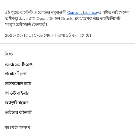
এই পৃষ্ঠার কন্টেন্ট ও কোডের নমুনাগুলি
Content License
-এ বর্ণিত লাইসেন্সের
অধীনস্থ। Java এবং OpenJDK হল Oracle এবং/অথবা তার অ্যাফিলিয়েট
সংস্থার রেজিস্টার্ড ট্রেডমার্ক।
2026-06-18 UTC-তে শেষবার আপডেট করা হয়েছে।
বিল্ড
Android স্টোরেজ
প্রয়োজনীয়তা
ডাউনলোড হচ্ছে
প্রিভিউ বাইনারি
ফ্যাক্টরি ইমেজ
ড্রাইভার বাইনারি
কানেক্ট করুন