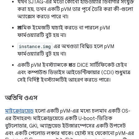
যখন SJTAG-এর মতো কোনো হার্ডওয়্যার ডিবাগার সংযুক্ত
করা হয়, তখন একটি pVM তার পূর্বে তৈরি করা কী-গুলো
অ্যাক্সেস করতে পারে না।
প্রাথমিক ইমেজটি যাচাই করতে না পারলে pVM
ফার্মওয়্যারটি বুট হয় না।
instance.img
এর অখণ্ডতা বিঘ্নিত হলে pVM
ফার্মওয়্যারটি বুট হয় না।
একটি pVM ইনস্ট্যান্সকে প্রদত্ত DICE সার্টিফিকেট চেইন
এবং কম্পাউন্ড ডিভাইস আইডেন্টিফায়ার (CDI) শুধুমাত্র
সেই নির্দিষ্ট ইনস্ট্যান্সটিই আহরণ করতে পারে।
অতিথি ওএস
মাইক্রোড্রয়েড
হলো একটি pVM-এর মধ্যে চলমান একটি OS-
এর উদাহরণ। মাইক্রোড্রয়েডে একটি U-boot-ভিত্তিক
বুটলোডার, GKI, অ্যান্ড্রয়েড ইউজারস্পেসের একটি উপসেট
এবং একটি পেলোড লঞ্চার থাকে। হোস্ট সহ যেকোনো pVM-এর