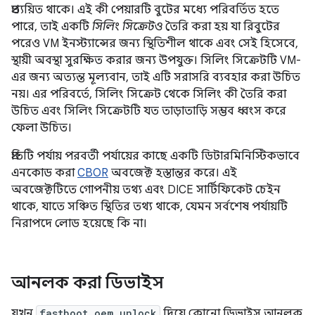
প্রত্যয়িত থাকে। এই কী পেয়ারটি বুটের মধ্যে পরিবর্তিত হতে
পারে, তাই একটি
সিলিং সিক্রেটও
তৈরি করা হয় যা রিবুটের
পরেও VM ইনস্ট্যান্সের জন্য স্থিতিশীল থাকে এবং সেই হিসেবে,
স্থায়ী অবস্থা সুরক্ষিত করার জন্য উপযুক্ত। সিলিং সিক্রেটটি VM-
এর জন্য অত্যন্ত মূল্যবান, তাই এটি সরাসরি ব্যবহার করা উচিত
নয়। এর পরিবর্তে, সিলিং সিক্রেট থেকে সিলিং কী তৈরি করা
উচিত এবং সিলিং সিক্রেটটি যত তাড়াতাড়ি সম্ভব ধ্বংস করে
ফেলা উচিত।
প্রতিটি পর্যায় পরবর্তী পর্যায়ের কাছে একটি ডিটারমিনিস্টিকভাবে
এনকোড করা
CBOR
অবজেক্ট হস্তান্তর করে। এই
অবজেক্টটিতে গোপনীয় তথ্য এবং DICE সার্টিফিকেট চেইন
থাকে, যাতে সঞ্চিত স্থিতির তথ্য থাকে, যেমন সর্বশেষ পর্যায়টি
নিরাপদে লোড হয়েছে কি না।
আনলক করা ডিভাইস
যখন
fastboot oem unlock
দিয়ে কোনো ডিভাইস আনলক