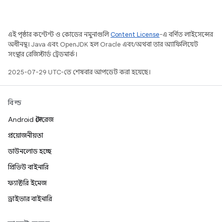
এই পৃষ্ঠার কন্টেন্ট ও কোডের নমুনাগুলি
Content License
-এ বর্ণিত লাইসেন্সের
অধীনস্থ। Java এবং OpenJDK হল Oracle এবং/অথবা তার অ্যাফিলিয়েট
সংস্থার রেজিস্টার্ড ট্রেডমার্ক।
2025-07-29 UTC-তে শেষবার আপডেট করা হয়েছে।
বিল্ড
Android স্টোরেজ
প্রয়োজনীয়তা
ডাউনলোড হচ্ছে
প্রিভিউ বাইনারি
ফ্যাক্টরি ইমেজ
ড্রাইভার বাইনারি