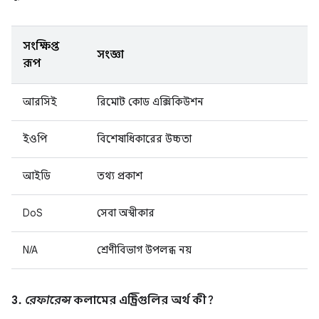
সংক্ষিপ্ত
সংজ্ঞা
রূপ
আরসিই
রিমোট কোড এক্সিকিউশন
ইওপি
বিশেষাধিকারের উচ্চতা
আইডি
তথ্য প্রকাশ
DoS
সেবা অস্বীকার
N/A
শ্রেণীবিভাগ উপলব্ধ নয়
3.
রেফারেন্স
কলামের এন্ট্রিগুলির অর্থ কী?