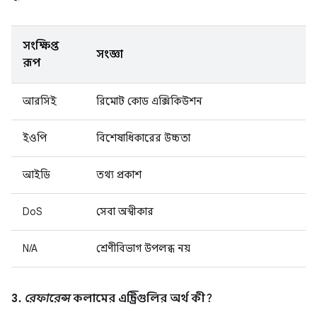
সংক্ষিপ্ত
সংজ্ঞা
রূপ
আরসিই
রিমোট কোড এক্সিকিউশন
ইওপি
বিশেষাধিকারের উচ্চতা
আইডি
তথ্য প্রকাশ
DoS
সেবা অস্বীকার
N/A
শ্রেণীবিভাগ উপলব্ধ নয়
3.
রেফারেন্স
কলামের এন্ট্রিগুলির অর্থ কী?