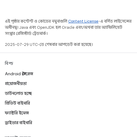
এই পৃষ্ঠার কন্টেন্ট ও কোডের নমুনাগুলি
Content License
-এ বর্ণিত লাইসেন্সের
অধীনস্থ। Java এবং OpenJDK হল Oracle এবং/অথবা তার অ্যাফিলিয়েট
সংস্থার রেজিস্টার্ড ট্রেডমার্ক।
2025-07-29 UTC-তে শেষবার আপডেট করা হয়েছে।
বিল্ড
Android স্টোরেজ
প্রয়োজনীয়তা
ডাউনলোড হচ্ছে
প্রিভিউ বাইনারি
ফ্যাক্টরি ইমেজ
ড্রাইভার বাইনারি