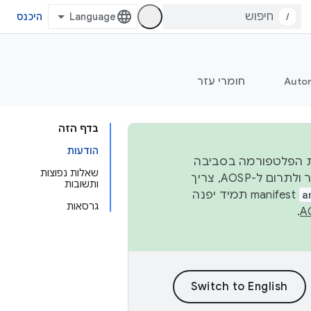
/
היכנס
Auto
חומרי עזר
בדף הזה
הודעות
 יציבות הפלטפורמה בסביבה
שאלות נפוצות
העסקית, נפרסם קוד מקור ב-AOSP ברבעון השני וברבעון הרביעי. כדי ליצור ולתרום ל-AOSP, צריך
ותשובות
a
manifest תמיד יפנה
גרסאות
.