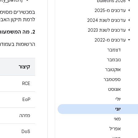
[ro.build.version.security_patch]:‏[2022-06-01]
2026 bulletins
עדכונים מ-2025
לרמת תיקון האבטחה 01 ביונ
עדכונים לשנת 2024
עדכונים לשנת 2023
2. מה המשמעות של הרשומות בעמודה
עדכונים מ-2022
הרשומות בעמוד
דצמבר
נובמבר
קיצור
אוקטובר
ספטמבר
RCE
אוגוסט
יולי
EoP
יוני
מזהה
מאי
אפריל
DoS