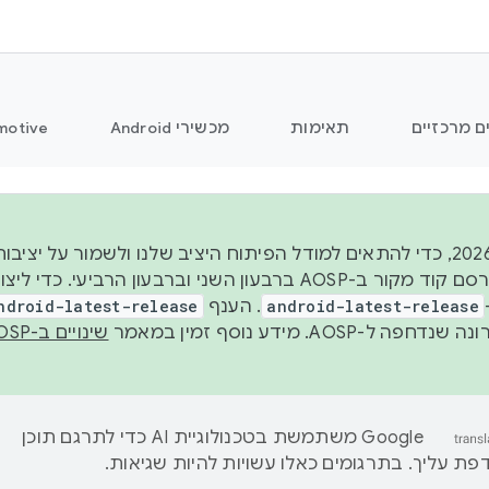
ם מרכזיים
תאימות
מכשירי Android
motive
החל משנת 2026, כדי להתאים למודל הפיתוח היציב שלנו ולשמור על
android-latest-release
. הענף
ndroid-latest-release
ל-AOSP. מידע נוסף זמין במאמר
שינויים ב-AOSP
‫Google משתמשת בטכנולוגיית AI כדי לתרגם תוכן
ת עליך. בתרגומים כאלו עשויות להיות שגיאות.