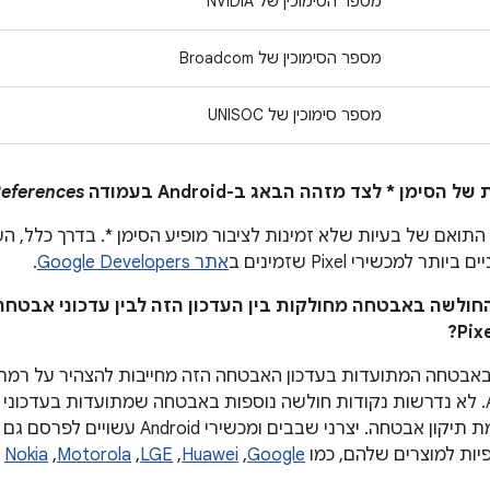
מספר הסימוכין של NVIDIA
מספר הסימוכין של Broadcom
מספר סימוכין של UNISOC
eferences
תואם של בעיות שלא זמינות לציבור מופיע הסימן *. בדרך כלל, העד
ר למכשירי Pixel שזמינים ב
אתר Google Developers
.
 החולשה באבטחה מחולקות בין העדכון הזה לבין עדכוני אבטחה
אבטחה המתועדות בעדכון האבטחה הזה מחייבות להצהיר על רמת 
במכשירי Android. לא נדרשות נקודות חולשה נוספות באבטחה שמתועדות בע
כדי להכריז על רמת תיקון אבטחה. יצרני שבבים
ות למוצרים שלהם, כמו
Google
,‏
Huawei
,‏
LGE
,‏
Motorola
,‏
Nokia
א