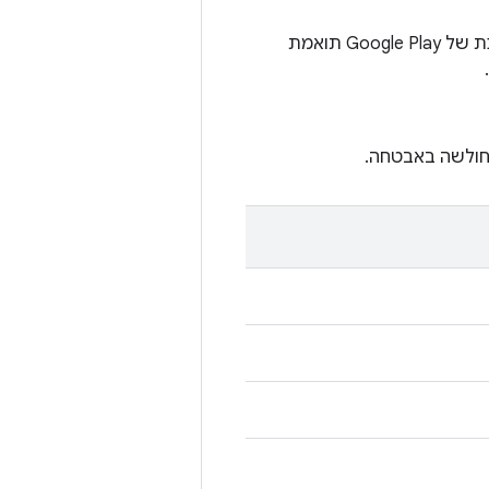
במכשירים מסוימים עם Android מגרסה 10 ואילך, מחרוזת התאריך של עדכון המערכת של Google Play תואמת
חולשה באבטחה.