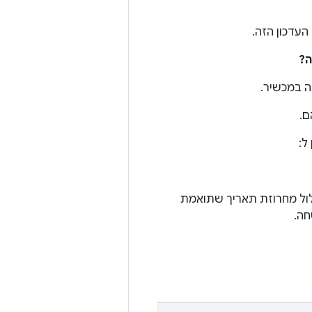
עדכון הזה.
ה במכשיר.
ל:
סוימים עם Android מגרסה 10 ואילך, עדכון מערכת של Google Play יכלול מחרוזת תאריך שתואמת
חה.