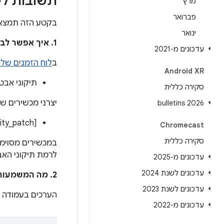
תשובות לש
מרץ
פברואר
בקטע הזה תמצאו 
ינואר
1. איך אפשר לבדוק אם המכשיר שלי קיבל את העדכון שפותר את הבעיות האלה?
עדכונים מ-2021
ב
לוח הזמנים של עדכו
Android XR
תיקוני אבטחה מרמה 2022-07-01 ואילך 
סקירה כללית
יצרני מכשירים ש
2026 bulletins
[ro.build.version.security_patch]:[2022-07-01]
Chromecast
סקירה כללית
לרמת תיקוני האבטחה מ-1
עדכונים מ-2025
עדכונים לשנת 2024
2. מה המשמעות של הערכים בעמודה
עדכונים לשנת 2023
הערכים בעמודה
עדכונים מ-2022