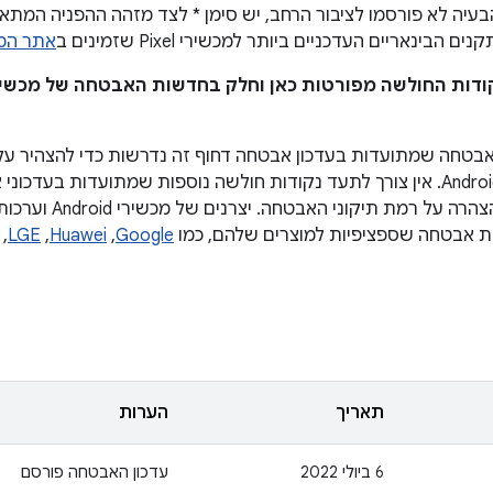
עיה לא פורסמו לציבור הרחב, יש סימן * לצד מזהה ההפניה המתאים
הבינאריים העדכניים ביותר למכשירי Pixel שזמינים ב
אתר המפתח
קודות החולשה מפורטות כאן וחלק בחדשות האבטחה של מכשיר
בטחה שמתועדות בעדכון אבטחה דחוף זה נדרשות כדי להצהיר על
ביותר במכשירי Android. אין צורך לתעד נקודות חולשה נוספות שמתועדות ב
שותפים בשביל הצהרה ע
ות אבטחה שספציפיות למוצרים שלהם, כמו
Google
,‏
Huawei
,‏
LGE
,‏
תאריך
הערות
‫6 ביולי 2022
עדכון האבטחה פורסם