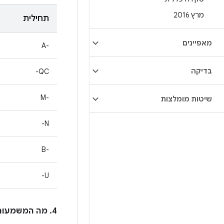
מרץ 2016
תחילית
מאפיינים
A-‎
בדיקה
QC-
M-‎
שיטות מומלצות
N-
B-‎
U-
4. מה המשמעות של הכוכבית (*) לצד מזהה הבאג ב-Android בעמודה