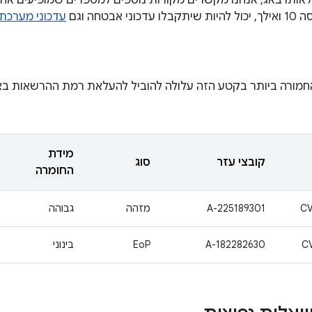
לאותו באג, אנחנו מקשרים מקורות נוספים למספרים שמופיעים אח
עדכוני מערכת של  Play
מורה ביותר בקטע הזה עלולה להוביל להעלאת רמת ההרשאות באו
מידת
קובצי עזר
סוג
החומרה
CV
A-225189301
מזהה
גבוהה
C
A-182282630
EoP
בינוני