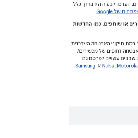
. העדכון לבעיה הזו בדרך כלל
ים של Google
.
ים או שותפים, כמו החדשות
 רמת תיקוני האבטחה העדכנית
עדכוני אבטחה דחופים של מכשירים /
ל רמת תיקוני האבטחה. יצרנים של מכשירי Android וערכות שבבים עשויים לפרסם גם
Motorola
,‏
Nokia
או
Samsung
.