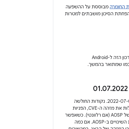
 החומרה
מבוססת על ההשפעה
הפחתת הסיכון מושבתים למטרות
בנוסף לנקודות החולשה שפורטו בחדשות האבטחה של Android מ-2022, בעדכון הזה ל-Android
.
07
.
2022
בקטעים הבאים מפורטות כל נקודות החולשה באבטחה שרלוונטיות לרמת התיקון 2022-07-01. נקודות החולשה
מקובצות לפי הרכיב שהן משפיעות עליו. הבעיות מתוארות בטבלאות שבהמשך, וכוללות את מזהה ה-CVE, הפניות
ומספרי הגרסאות המעודכנות של AOSP (אם רלוונטי). כשאפשר
אנחנו מקשרים את התיקון שפורסם ופותר את הבעיה למזהה של הבאג, כמו ברשימת השינויים ב-AOSP. אם כמה