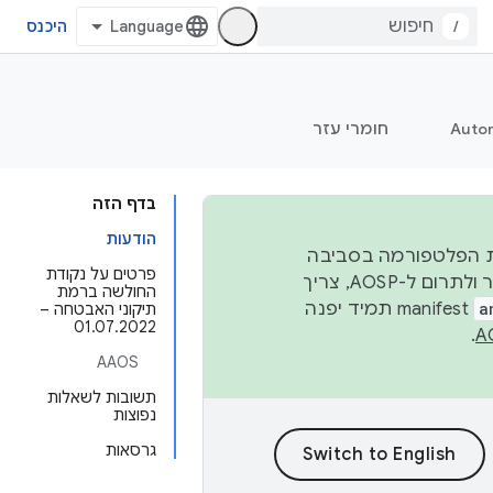
/
היכנס
Auto
חומרי עזר
בדף הזה
הודעות
 יציבות הפלטפורמה בסביבה
פרטים על נקודת
העסקית, נפרסם קוד מקור ב-AOSP ברבעון השני וברבעון הרביעי. כדי ליצור ולתרום ל-AOSP, צריך
החולשה ברמת
a
manifest תמיד יפנה
תיקוני האבטחה –
01.07.2022
.
AAOS
תשובות לשאלות
נפוצות
גרסאות