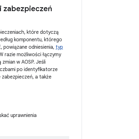
ji zabezpieczeń
pieczeniach, które dotyczą
według komponentu, którego
E, powiązane odniesienia,
typ
W razie możliwości łączymy
ą zmian w AOSP. Jeśli
iczbami po identyfikatorze
 zabezpieczeń, a także
skać uprawnienia