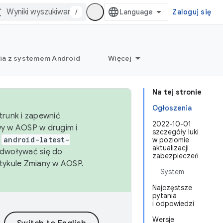
/
Zaloguj się
ia z systemem Android
Więcej
Na tej stronie
Ogłoszenia
trunk i zapewnić
2022-10-01
wy w AOSP w drugim i
szczegóły luki
i
android-latest-
w poziomie
aktualizacji
dwoływać się do
zabezpieczeń
rtykule
Zmiany w AOSP
.
System
Najczęstsze
pytania
i odpowiedzi
Wersje