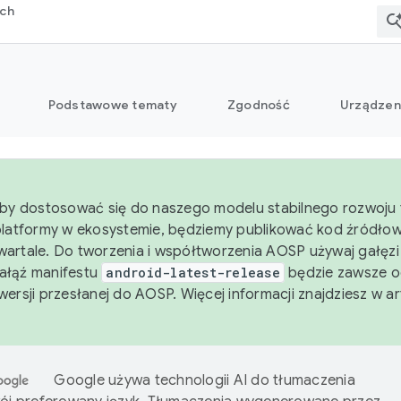
rch
Podstawowe tematy
Zgodność
Urządzen
aby dostosować się do naszego modelu stabilnego rozwoju 
platformy w ekosystemie, będziemy publikować kod źródło
artale. Do tworzenia i współtworzenia AOSP używaj gałęz
Gałąź manifestu
android-latest-release
będzie zawsze o
wersji przesłanej do AOSP. Więcej informacji znajdziesz w a
Google używa technologii AI do tłumaczenia