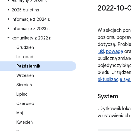
Biuletyny z 2026 r
.
2022-10-0
2025 bulletins
Informacje z 2024 r
.
Informacje z 2023 r
.
W sekcjach poni
poziomu popraw
komunikaty z 2022 r
.
dotyczą. Proble
Grudzień
luki
,
powagę
ora
Listopad
publiczną zmianę
pojedynczy błąd
Październik
błędu. Urządze
Wrzesień
aktualizacje s
Sierpień
Lipiec
System
Czerwiec
Użytkownik loka
Maj
w ustawieniach
Kwiecień