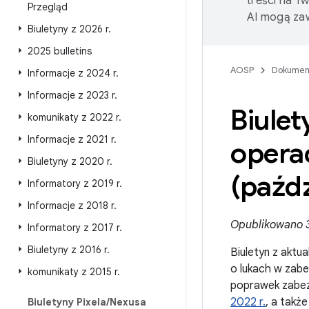
treści na T
Przegląd
AI mogą zaw
Biuletyny z 2026 r
.
2025 bulletins
AOSP
Dokumen
Informacje z 2024 r
.
Informacje z 2023 r
.
Biulet
komunikaty z 2022 r
.
Informacje z 2021 r
.
opera
Biuletyny z 2020 r
.
(paźdz
Informatory z 2019 r
.
Informacje z 2018 r
.
Opublikowano 3
Informatory z 2017 r
.
Biuletyny z 2016 r
.
Biuletyn z aktu
o lukach w zabe
komunikaty z 2015 r
.
poprawek zabez
2022 r.
, a takż
Biuletyny Pixela
/
Nexusa