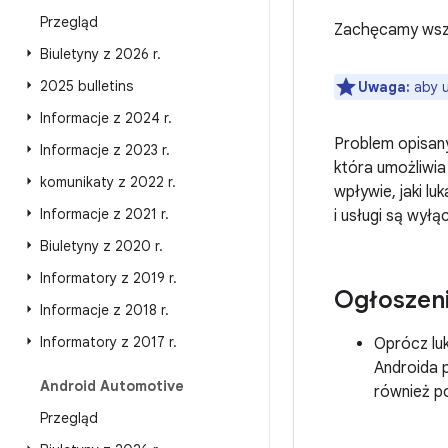
Przegląd
Zachęcamy wszys
Biuletyny z 2026 r
.
2025 bulletins
Uwaga:
aby u
Informacje z 2024 r
.
Problem opisany
Informacje z 2023 r
.
która umożliwia
komunikaty z 2022 r
.
wpływie, jaki l
Informacje z 2021 r
.
i usługi są wył
Biuletyny z 2020 r
.
Informatory z 2019 r
.
Ogłoszen
Informacje z 2018 r
.
Informatory z 2017 r
.
Oprócz lu
Androida 
Android Automotive
również p
Przegląd