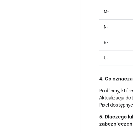
M-
N-
B-
U-
4. Co oznacza
Problemy, które
Aktualizacja d
Pixel dostępny
5. Dlaczego l
zabezpieczeń 