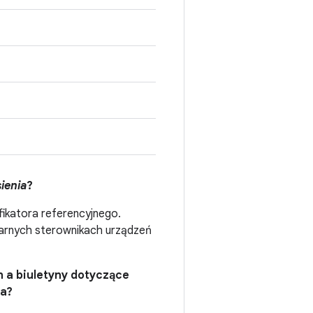
ienia
?
fikatora referencyjnego.
narnych sterownikach urządzeń
n a biuletyny dotyczące
la?