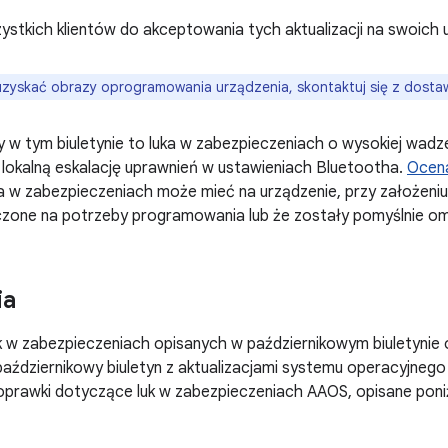
tkich klientów do akceptowania tych aktualizacji na swoich 
zyskać obrazy oprogramowania urządzenia, skontaktuj się z dosta
 w tym biuletynie to luka w zabezpieczeniach o wysokiej wad
 lokalną eskalację uprawnień w ustawieniach Bluetootha.
Ocen
uka w zabezpieczeniach może mieć na urządzenie, przy założeni
ączone na potrzeby programowania lub że zostały pomyślnie om
ia
k w zabezpieczeniach opisanych w październikowym biuletynie 
październikowy biuletyn z aktualizacjami systemu operacyjneg
oprawki dotyczące luk w zabezpieczeniach AAOS, opisane poniż