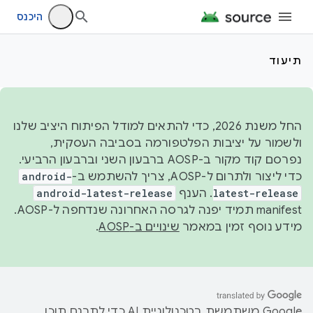
היכנס
תיעוד
החל משנת 2026, כדי להתאים למודל הפיתוח היציב שלנו
ולשמור על יציבות הפלטפורמה בסביבה העסקית,
נפרסם קוד מקור ב-AOSP ברבעון השני וברבעון הרביעי.
כדי ליצור ולתרום ל-AOSP, צריך להשתמש ב-
android-
latest-release
. הענף
android-latest-release
manifest תמיד יפנה לגרסה האחרונה שנדחפה ל-AOSP.
מידע נוסף זמין במאמר
שינויים ב-AOSP
.
‫Google משתמשת בטכנולוגיית AI כדי לתרגם תוכן