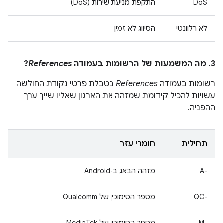
DoS
התקפת מניעת שירות (DoS)
לא רלוונטי
הסיווג לא זמין
3. מה המשמעות של הרשומות בעמודה
References
?
רשומות בעמודה
References
בטבלת פרטי נקודת החולשה
עשויות להכיל קידומת שמזהה את הארגון שאליו שייך ערך
ההפניה.
תחילית
חומרי עזר
A-‎
מזהה הבאג ב-Android
QC-‎
מספר הסימוכין של Qualcomm
M-‎
מספר הסימוכין של MediaTek