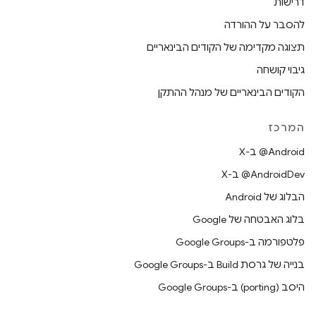
דרישות
להסבר על ההורדה
תצוגה מקדימה של הקודים הבינאריים
גיבוי קושחה
הקודים הבינאריים של מנהל ההתקן
המרכז
‫‎@Android ב-X
‫‎@AndroidDev ב-X
הבלוג של Android
בלוג האבטחה של Google
פלטפורמה ב-Google Groups
בנייה של גרסת Build ב-Google Groups
היסב (porting) ב-Google Groups