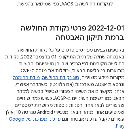
לנקודות החולשה ב-AAOS, כפי שמתואר בהמשך.
2022-12-01 פרטי נקודת החולשה
ברמת תיקון האבטחה
בקטעים הבאים מפורטים פרטים על כל נקודת החולשה
באבטחה שחלה על רמת התיקון מ-01 בדצמבר 2022. נקודות
החולשה מקובצות לפי הרכיב שבו הן משפיעות. הבעיות
מתוארות בטבלאות הבאות, וכוללות את מזהה ה-CVE,
מקורות מידע משויכים,
סוג נקודת החולשה
,
מידת החומרה
וגרסאות AOSP מעודכנות (אם רלוונטי). כשהדבר אפשרי,
אנחנו מקשרים את השינוי הציבורי שטיפל בבעיה למזהה
הבאג, כמו רשימת השינויים ב-AOSP. כשיש כמה שינויים
שקשורים לבאג אחד, הפניות נוספות מקושרות למספרים
שמופיעים אחרי מזהה הבאג. מכשירי Android מגרסה 10 ואילך
עשויים לקבל עדכוני אבטחה וגם
עדכוני מערכת של Google
.
Play