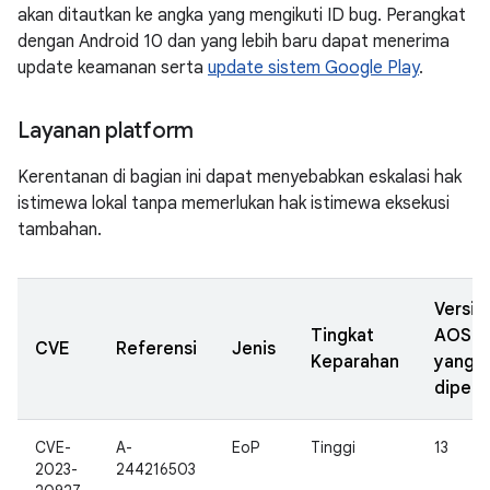
akan ditautkan ke angka yang mengikuti ID bug. Perangkat
dengan Android 10 dan yang lebih baru dapat menerima
update keamanan serta
update sistem Google Play
.
Layanan platform
Kerentanan di bagian ini dapat menyebabkan eskalasi hak
istimewa lokal tanpa memerlukan hak istimewa eksekusi
tambahan.
Versi
Tingkat
AOSP
CVE
Referensi
Jenis
Keparahan
yang
diperb
CVE-
A-
EoP
Tinggi
13
2023-
244216503