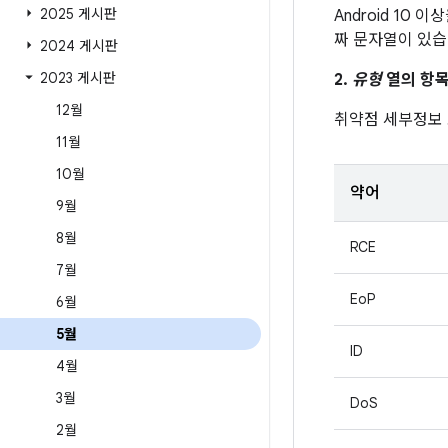
2025 게시판
Android 10 
짜 문자열이 있습
2024 게시판
2023 게시판
2.
유형
열의 항목
12월
취약점 세부정보
11월
10월
약어
9월
8월
RCE
7월
EoP
6월
5월
ID
4월
3월
DoS
2월