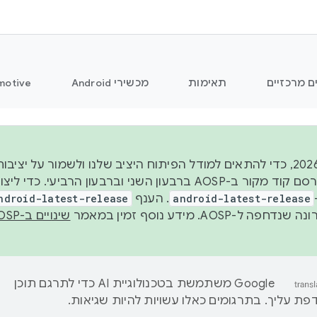
ם מרכזיים
תאימות
מכשירי Android
motive
החל משנת 2026, כדי להתאים למודל הפיתוח היציב שלנו ולשמור על
android-latest-release
. הענף
ndroid-latest-release
ל-AOSP. מידע נוסף זמין במאמר
שינויים ב-AOSP
‫Google משתמשת בטכנולוגיית AI כדי לתרגם תוכן
ת עליך. בתרגומים כאלו עשויות להיות שגיאות.