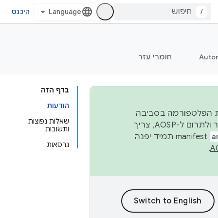
/
היכנס
Auto
חומרי עזר
בדף הזה
הודעות
 יציבות הפלטפורמה בסביבה
שאלות נפוצות
העסקית, נפרסם קוד מקור ב-AOSP ברבעון השני וברבעון הרביעי. כדי ליצור ולתרום ל-AOSP, צריך
ותשובות
a
manifest תמיד יפנה
גרסאות
.