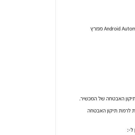
אין תיקוני אבטחה ל-Android Automotive OS בעדכון העדכונים של Android Automotive OS ממרץ
יקון האבטחה של המכשיר.
בעיות שמשויכות לרמת תיקון האבטחה
ל-: