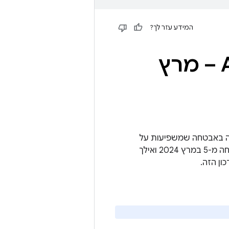
המידע עזר לך?
עדכון ל-Android Automotive OS – מרץ
ל פרטים על נקודות חולשה באבטחה שמשפיעות על
פלטפורמת Android Automotive OS. עדכון AAOS המלא כולל את רמת תיקון האבטחה מ-5 במרץ 2024 ואילך
ון הזה.