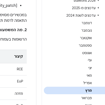
2026 bulletins
[ro.build.version.security_patch]:‏[2024-03-01]
עדכונים מ-2025
עדכונים לשנת 2024
התאמה לרמת תיקון האב
דצמבר
2. מה המשמעות של הרשומות בעמודה
נובמבר
אוקטובר
הרשומות בעמוד
ספטמבר
אוגוסט
קיצור
יולי
יוני
RCE
מאי
EoP
אפריל
מרץ
מזהה
פברואר