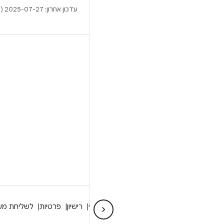
עדכון אחרון: 2025-07-27 (שעון UTC).
BUILD
מאגר Android
דרישות
להסבר על ההורדה
תצוגה מקדימה של הקודים הבינאריים
גיבוי קושחה
הקודים הבינאריים של מנהל ההתקן
מידע על Android
קהילה
מידע משפטי
רישיון
פרטיות
לשליחת מש