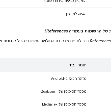
התקפת מניעת שירות (DoS)
הסיווג לא זמין
?
References
References
בטבלת פרטי נקודת החולשה עשויות להכיל קידומת שמ
חומרי עזר
מזהה הבאג ב-Android
מספר הסימוכין של Qualcomm
מספר הסימוכין של MediaTek