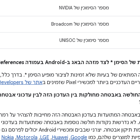
מספר הסימוכין של NVIDIA
מספר הסימוכין של Broadcom
מספר סימוכין של UNISOC
eferences
המתאים של בעיות שלא זמינות לציבור מופיע הסימן *. בדרך כלל, ה
עדכניים ביותר למכשירי Pixel שזמינים ב
אתר של Google Developers
 החולשה באבטחה מחולקות בין העדכון הזה לבין עדכוני אבטחה
אבטחה המתועדות בעדכון האבטחה הזה מחייבות להצהיר על רמת 
במכשירי Android. לא נדרשות נקודות חולשה נוספות באבטחה שמתועדות בע
כדי להצהיר על רמת תיקון אבטחה. יצרני שבבי
ות למוצרים שלהם, כמו
Google
,‏
Huawei
,‏
LGE
,‏
Motorola
,‏
Nokia
א