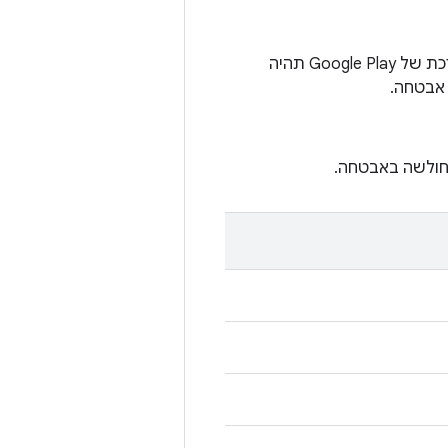
במכשירים מסוימים עם Android מגרסה 10 ואילך, למחרוזת התאריך של עדכון המערכת של Google Play תהיה
 אבטחה.
חולשה באבטחה.