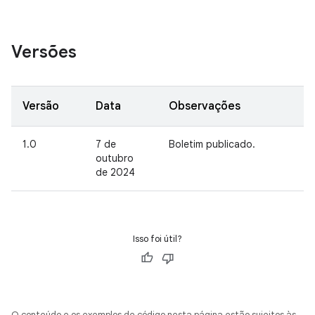
Versões
Versão
Data
Observações
1.0
7 de
Boletim publicado.
outubro
de 2024
Isso foi útil?
O conteúdo e os exemplos de código nesta página estão sujeitos às