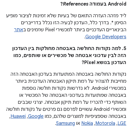
Android בעמודה
References
?
ליד מזהה העזרה התואם של בעיות שלא זמינות לציבור מופיע
הסימן *. בדרך כלל, העדכון לבעיה הזו נכלל בדרייברים
הבינאריים העדכניים ביותר למכשירי Pixel שזמינים ב
אתר
.
Google Developers
5. למה נקודות החולשה באבטחה מחולקות בין העדכון
הזה לבין עדכוני אבטחה של מכשירים או שותפים, כמו
העדכון בנושא Pixel?
נקודות החולשה באבטחה המתועדות בעדכון האבטחה הזה
מחייבות להצהיר על רמת תיקון האבטחה העדכנית ביותר
במכשירי Android. לא נדרשות נקודות חולשה נוספות
באבטחה שמתועדות בעדכוני האבטחה של המכשיר או
השותף כדי להכריז על רמת תיקון אבטחה. יצרני שבבים
ומכשירי Android עשויים לפרסם גם פרטים על נקודות חולשה
באבטחה שספציפיות למוצרים שלהם, כמו
Google
,‏
Huawei
,‏
LGE
,‏
Motorola
,‏
Nokia
או
Samsung
.