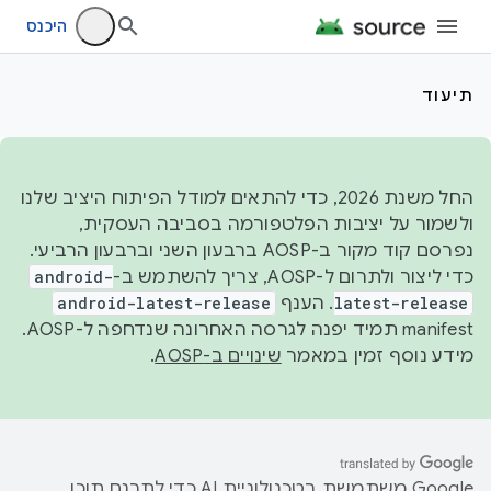
היכנס
תיעוד
החל משנת 2026, כדי להתאים למודל הפיתוח היציב שלנו
ולשמור על יציבות הפלטפורמה בסביבה העסקית,
נפרסם קוד מקור ב-AOSP ברבעון השני וברבעון הרביעי.
כדי ליצור ולתרום ל-AOSP, צריך להשתמש ב-
android-
latest-release
. הענף
android-latest-release
manifest תמיד יפנה לגרסה האחרונה שנדחפה ל-AOSP.
מידע נוסף זמין במאמר
שינויים ב-AOSP
.
‫Google משתמשת בטכנולוגיית AI כדי לתרגם תוכן