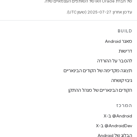
של חברת Oracle ו/או של השותפים העצמאיים שלה.
עדכון אחרון: 2025-07-27 (שעון UTC).
BUILD
מאגר Android
דרישות
להסבר על ההורדה
תצוגה מקדימה של הקודים הבינאריים
גיבוי קושחה
הקודים הבינאריים של מנהל ההתקן
המרכז
‫‎@Android ב-X
‫‎@AndroidDev ב-X
הבלוג של Android