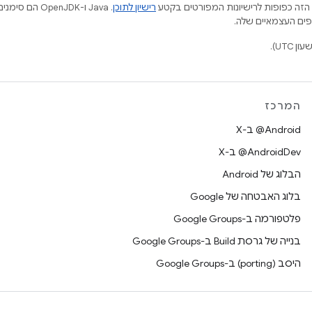
הזה כפופות לרישיונות המפורטים בקטע
רישיון לתוכן
.‏ Java ו-JDK
המרכז
‫‎@Android ב-X
‫‎@AndroidDev ב-X
הבלוג של Android
בלוג האבטחה של Google
פלטפורמה ב-Google Groups
בנייה של גרסת Build ב-Google Groups
היסב (porting) ב-Google Groups