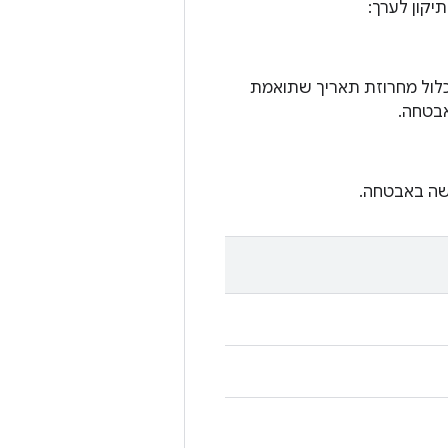
יקון לערך:
ים מסוימים עם Android בגרסה 10 ואילך, עדכון המערכת של Google Play יכלול מחרוזת תאריך שתואמת
אבטחה.
שה באבטחה.