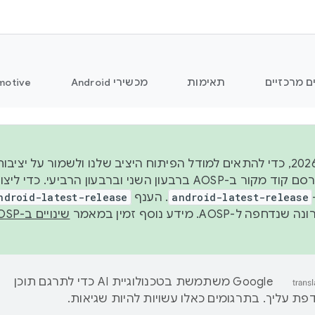
ם מרכזיים
תאימות
מכשירי Android
motive
החל משנת 2026, כדי להתאים למודל הפיתוח היציב שלנו ולשמור על
android-latest-release
. הענף
ndroid-latest-release
ל-AOSP. מידע נוסף זמין במאמר
שינויים ב-AOSP
‫Google משתמשת בטכנולוגיית AI כדי לתרגם תוכן
ת עליך. בתרגומים כאלו עשויות להיות שגיאות.