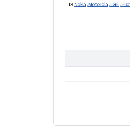
Hua
,‏
LGE
,‏
Motorola
,‏
Nokia
או