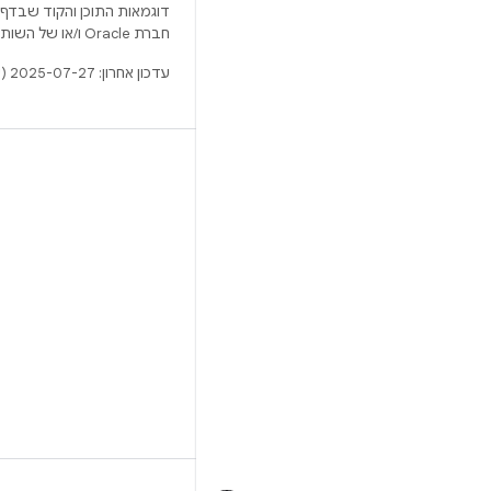
דוגמאות התוכן והקוד שבדף 
חברת Oracle ו/או של השותפים העצמאיים שלה.
עדכון אחרון: 2025-07-27 (שעון UTC).
BUILD
מאגר Android
דרישות
להסבר על ההורדה
תצוגה מקדימה של הקודים הבינאריים
גיבוי קושחה
הקודים הבינאריים של מנהל ההתקן