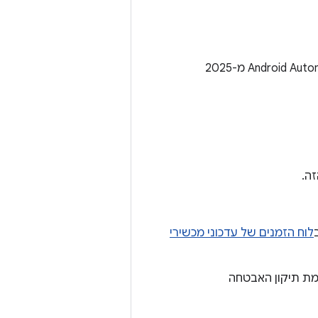
אין תיקוני אבטחה ל-Android Automotive OS בגיליון העדכונים של Android Automotive OS מ-2025
ה.
לוח הזמנים של עדכוני מכשירי
שויכות לרמת תיקון האבטחה