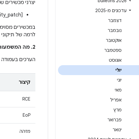
2026 bulletins
יצרני מכשירים ש
עדכונים מ-2025
[ro.build.version.security_patch]:[2025-07-01]
דצמבר
נובמבר
לרמה של תיקוני האבטחה
אוקטובר
2. מה המשמעות של הערכים בעמודה
ספטמבר
הערכים בעמודה
אוגוסט
יולי
יוני
קיצור
מאי
RCE
אפריל
מרץ
EoP
פברואר
ינואר
מזהה