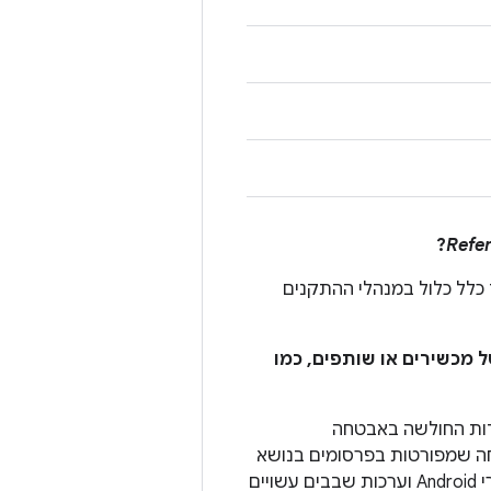
?
Refe
ך כלל כלול במנהלי ההתקנים
ל מכשירים או שותפים, כמו
רי Android, צריך לתקן את נקודות החולשה באבטחה
ה שמפורטות בפרסומים בנושא
אבטחה של המכשיר או השותף כדי להצהיר על רמת תיקון אבטחה. יצרנים של מכשירי Android וערכות שבבים עשויים