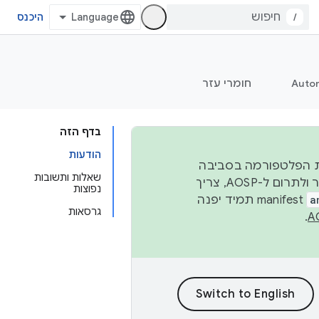
/
היכנס
Auto
חומרי עזר
בדף הזה
הודעות
 יציבות הפלטפורמה בסביבה
שאלות ותשובות
העסקית, נפרסם קוד מקור ב-AOSP ברבעון השני וברבעון הרביעי. כדי ליצור ולתרום ל-AOSP, צריך
נפוצות
a
manifest תמיד יפנה
גרסאות
.