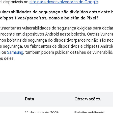
el disponíveis no
site para desenvolvedores do Google
.
vulnerabilidades de segurança são divididas entre este b
ispositivos / parceiros, como o boletim do Pixel?
mentar as vulnerabilidades de segurança exigidas para declar
recente em dispositivos Android neste boletim. Outras vulner
s boletins de segurança do dispositivo / parceiro não são ne
de segurança. Os fabricantes de dispositivos e chipsets Andro
a
ou
Samsung
, também podem publicar detalhes de vulnerabili
s deles.
Data
Observações
1º de junho de 2026
Boletim publicado