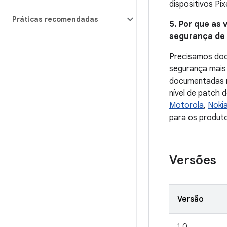
dispositivos Pix
Práticas recomendadas
5. Por que as 
segurança de d
Precisamos docu
segurança mais 
documentadas no
nível de patch 
Motorola
,
Noki
para os produto
Versões
Versão
1.0