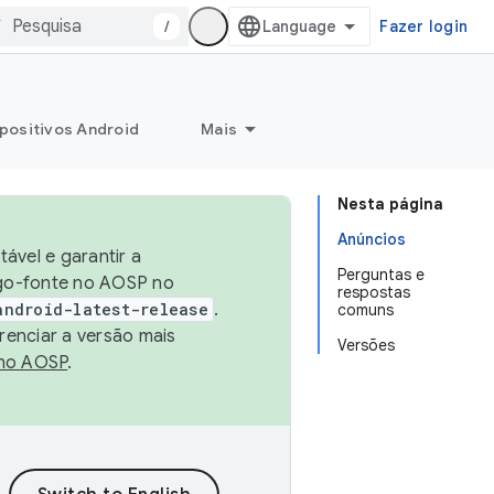
/
Fazer login
positivos Android
Mais
Nesta página
Anúncios
ável e garantir a
Perguntas e
igo-fonte no AOSP no
respostas
android-latest-release
.
comuns
renciar a versão mais
Versões
no AOSP
.