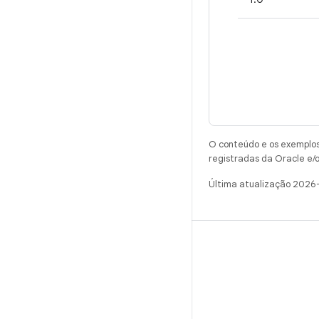
O conteúdo e os exemplos 
registradas da Oracle e/o
Última atualização 2026
CRIAR
Repositório do Android
Requisitos
Como fazer o download