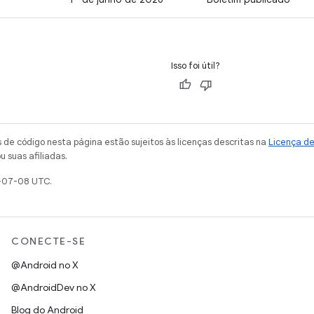
Isso foi útil?
de código nesta página estão sujeitos às licenças descritas na
Licença d
u suas afiliadas.
-07-08 UTC.
CONECTE-SE
@Android no X
@AndroidDev no X
Blog do Android