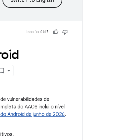
Isso foi útil?
roid
e vulnerabilidades de
pleta do AAOS inclui o nível
 do Android de junho de 2026
,
tivos.