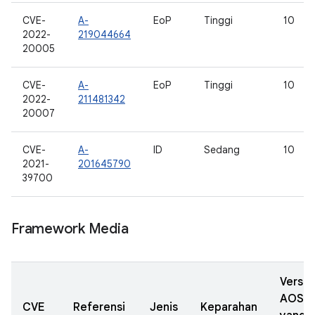
CVE-
A-
EoP
Tinggi
10
2022-
219044664
20005
CVE-
A-
EoP
Tinggi
10
2022-
211481342
20007
CVE-
A-
ID
Sedang
10
2021-
201645790
39700
Framework Media
Versi
AOSP
CVE
Referensi
Jenis
Keparahan