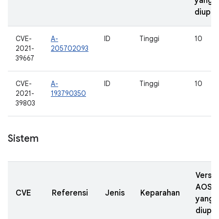
yang
diupd
CVE-
A-
ID
Tinggi
10
2021-
205702093
39667
CVE-
A-
ID
Tinggi
10
2021-
193790350
39803
Sistem
Versi
AOSP
CVE
Referensi
Jenis
Keparahan
yang
diupd