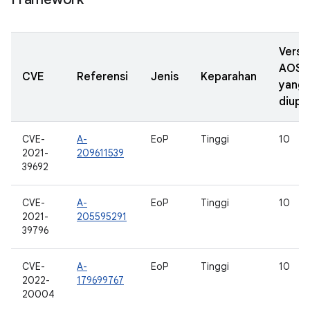
Versi
AOSP
CVE
Referensi
Jenis
Keparahan
yang
diupd
CVE-
A-
EoP
Tinggi
10
2021-
209611539
39692
CVE-
A-
EoP
Tinggi
10
2021-
205595291
39796
CVE-
A-
EoP
Tinggi
10
2022-
179699767
20004