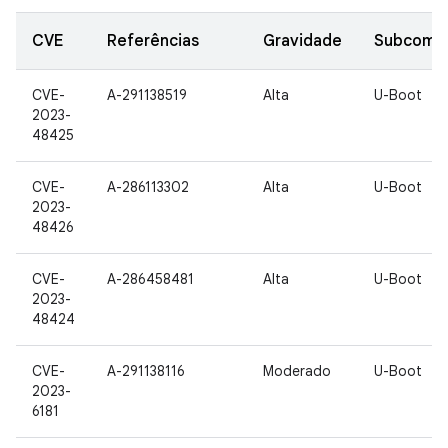
CVE
Referências
Gravidade
Subcomp
CVE-
A-291138519
Alta
U-Boot
2023-
48425
CVE-
A-286113302
Alta
U-Boot
2023-
48426
CVE-
A-286458481
Alta
U-Boot
2023-
48424
CVE-
A-291138116
Moderado
U-Boot
2023-
6181