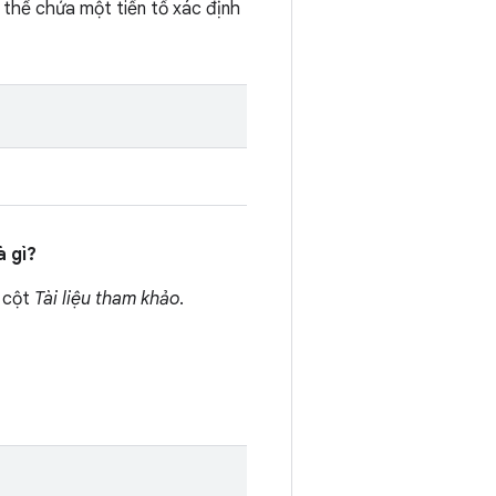
 thể chứa một tiền tố xác định
à gì?
g cột
Tài liệu tham khảo
.