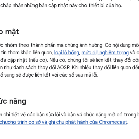
chấp nhận những bản cập nhật này cho thiết bị của họ.
o mật
ợc nhóm theo thành phần mà chúng ảnh hưởng. Có nội dung mô
tin tham khảo liên quan,
loại lỗ hổng
,
mức độ nghiêm trọng
và c
ã cập nhật (nếu có). Nếu có, chúng tôi sẽ liên kết thay đổi côn
ạn như danh sách thay đổi AOSP. Khi nhiều thay đổi liên quan đế
ổ sung sẽ được liên kết với các số sau mã lỗi.
ức năng
in chi tiết về các bản sửa lỗi và bản vá chức năng mới có tron
 chương trình cơ sở và ghi chú phát hành của Chromecast
.