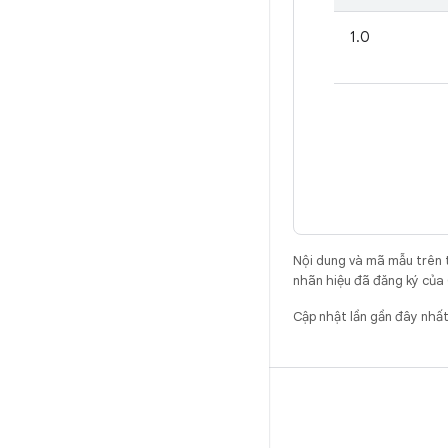
1.0
Nội dung và mã mẫu trên 
nhãn hiệu đã đăng ký của 
Cập nhật lần gần đây nh
BẢN DỰNG
Vị trí lưu trữ mã Android