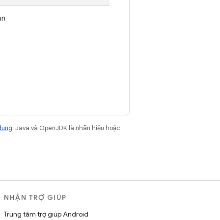
ản
dung
. Java và OpenJDK là nhãn hiệu hoặc
NHẬN TRỢ GIÚP
Trung tâm trợ giúp Android