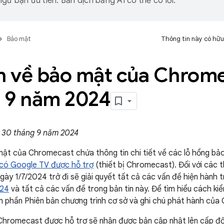
gữ bạn ưu tiên. Bản dịch bằng AI có thể có lỗi.
Bảo mật
Thông tin này có hữu
in về bảo mật của Chrom
 9 năm 2024
 30 tháng 9 năm 2024
mật của Chromecast chứa thông tin chi tiết về các lỗ hổng b
có Google TV được hỗ trợ
(thiết bị Chromecast). Đối với các 
gày 1/7/2024 trở đi sẽ giải quyết tất cả các vấn đề hiện hành 
024
và tất cả các vấn đề trong bản tin này. Để tìm hiểu cách k
em phần Phiên bản chương trình cơ sở và ghi chú phát hành củ
 Chromecast được hỗ trợ sẽ nhận được bản cập nhật lên cấp đ