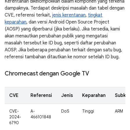
Kerentanan dikelompokkan dalam komponen yang terkena
dampaknya. Terdapat deskripsi masalah dan tabel dengan
CVE, referensi terkait,
jenis kerentanan
,
tingkat
keparahan
, dan versi Android Open Source Project
(AOSP) yang diperbarui (jika berlaku). Jika tersedia, kami
akan menautkan perubahan publik yang mengatasi
masalah tersebut ke ID bug, seperti daftar perubahan
AOSP. Jika beberapa perubahan terkait dengan satu bug,
referensi tambahan ditautkan ke nomor setelah ID bug.
Chromecast dengan Google TV
CVE
Referensi
Jenis
Keparahan
Subko
CVE-
A-
DoS
Tinggi
ARM
2024-
466101848
6790