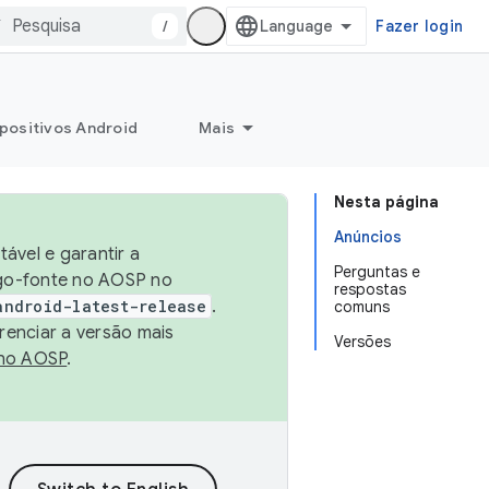
/
Fazer login
positivos Android
Mais
Nesta página
Anúncios
ável e garantir a
Perguntas e
igo-fonte no AOSP no
respostas
android-latest-release
.
comuns
renciar a versão mais
Versões
no AOSP
.