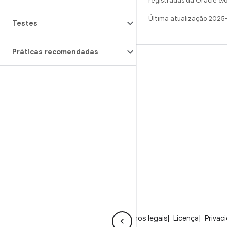
registradas da Oracle e/o
Última atualização 2025
Testes
Práticas recomendadas
CRIAR
Repositório do Android
Requisitos
Como fazer o download
Visualizar códigos binários
Imagens de fábrica
Códigos binários do driver
Sobre o Android
Comunidade
Termos legais
Licença
Privac