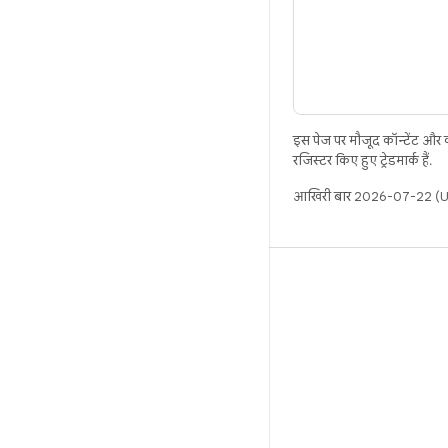
इस पेज पर मौजूद कॉन्टेंट और
रजिस्टर किए हुए ट्रेडमार्क हैं.
आखिरी बार 2026-07-22 (UT
बिल्ड
Android डेटा संग्रह स्थान
इस्तेमाल संबंधी ज़रूरी बातें
डाउनलोड करने का तरीका
बाइनरी की झलक देखें
फ़ैक्ट्री इमेज