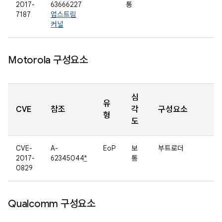
2017-
63666227
통
7187
업스트림
커널
Motorola 구성요소
심
유
CVE
참조
각
구성요소
형
도
CVE-
A-
EoP
보
부트로더
2017-
62345044
*
통
0829
Qualcomm 구성요소