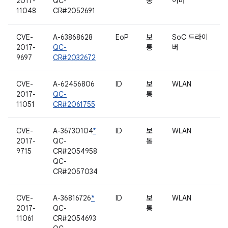
2017-
QC-
통
이버
11048
CR#2052691
CVE-
A-63868628
EoP
보
SoC 드라이
2017-
QC-
통
버
9697
CR#2032672
CVE-
A-62456806
ID
보
WLAN
2017-
QC-
통
11051
CR#2061755
CVE-
A-36730104
*
ID
보
WLAN
2017-
QC-
통
9715
CR#2054958
QC-
CR#2057034
CVE-
A-36816726
*
ID
보
WLAN
2017-
QC-
통
11061
CR#2054693