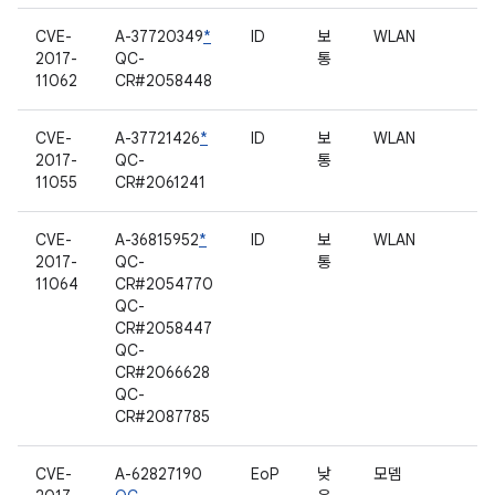
CVE-
A-37720349
*
ID
보
WLAN
2017-
QC-
통
11062
CR#2058448
CVE-
A-37721426
*
ID
보
WLAN
2017-
QC-
통
11055
CR#2061241
CVE-
A-36815952
*
ID
보
WLAN
2017-
QC-
통
11064
CR#2054770
QC-
CR#2058447
QC-
CR#2066628
QC-
CR#2087785
CVE-
A-62827190
EoP
낮
모뎀