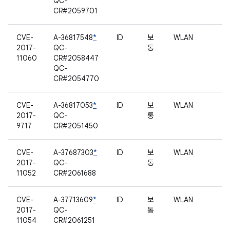
QC-
CR#2059701
CVE-
A-36817548
*
ID
보
WLAN
2017-
QC-
통
11060
CR#2058447
QC-
CR#2054770
CVE-
A-36817053
*
ID
보
WLAN
2017-
QC-
통
9717
CR#2051450
CVE-
A-37687303
*
ID
보
WLAN
2017-
QC-
통
11052
CR#2061688
CVE-
A-37713609
*
ID
보
WLAN
2017-
QC-
통
11054
CR#2061251