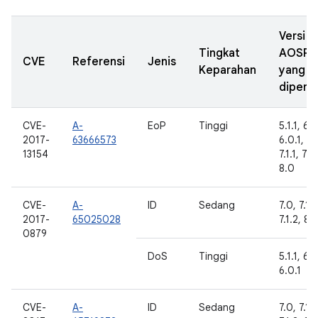
Versi
Tingkat
AOSP
CVE
Referensi
Jenis
Keparahan
yang
diperba
CVE-
A-
EoP
Tinggi
5.1.1, 6.0
2017-
63666573
6.0.1, 7.
13154
7.1.1, 7.1.
8.0
CVE-
A-
ID
Sedang
7.0, 7.1.1
2017-
65025028
7.1.2, 8.
0879
DoS
Tinggi
5.1.1, 6.0
6.0.1
CVE-
A-
ID
Sedang
7.0, 7.1.1