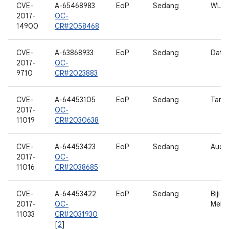
CVE-
A-65468983
EoP
Sedang
WLA
2017-
QC-
14900
CR#2058468
CVE-
A-63868933
EoP
Sedang
Data
2017-
QC-
9710
CR#2023883
CVE-
A-64453105
EoP
Sedang
Tamp
2017-
QC-
11019
CR#2030638
CVE-
A-64453423
EoP
Sedang
Audi
2017-
QC-
11016
CR#2038685
CVE-
A-64453422
EoP
Sedang
Biji 
2017-
QC-
Mele
11033
CR#2031930
[
2
]