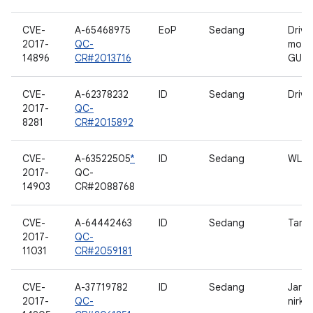
CVE-
A-65468975
EoP
Sedang
Drive
2017-
QC-
mobi
14896
CR#2013716
GUD
CVE-
A-62378232
ID
Sedang
Drive
2017-
QC-
8281
CR#2015892
CVE-
A-63522505
*
ID
Sedang
WLA
2017-
QC-
14903
CR#2088768
CVE-
A-64442463
ID
Sedang
Tamp
2017-
QC-
11031
CR#2059181
CVE-
A-37719782
ID
Sedang
Jarin
2017-
QC-
nirka