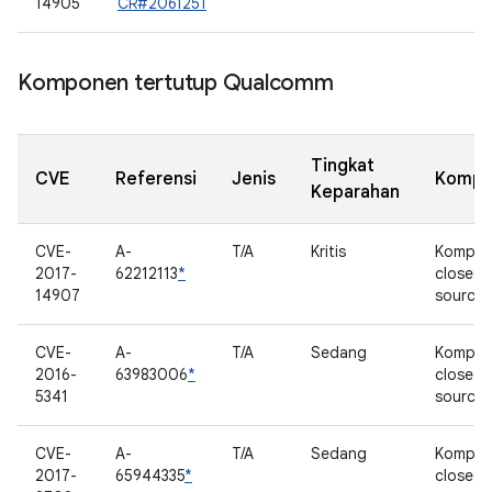
14905
CR#2061251
Komponen tertutup Qualcomm
Tingkat
CVE
Referensi
Jenis
Kompo
Keparahan
CVE-
A-
T/A
Kritis
Kompo
2017-
62212113
*
closed
14907
source
CVE-
A-
T/A
Sedang
Kompo
2016-
63983006
*
closed
5341
source
CVE-
A-
T/A
Sedang
Kompo
2017-
65944335
*
closed