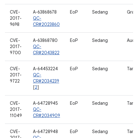
CVE-
A-63868678
EoP
Sedang
Grafi
2017-
QC-
9698
CR#2023860
CVE-
A-63868780
EoP
Sedang
Audi
2017-
QC-
9700
CR#2043822
CVE-
A-64453224
EoP
Sedang
Tamp
2017-
QC-
9722
CR#2034239
[
2
]
CVE-
A-64728945
EoP
Sedang
Tamp
2017-
QC-
11049
CR#2034909
CVE-
A-64728948
EoP
Sedang
Tamp
2017-
QC-