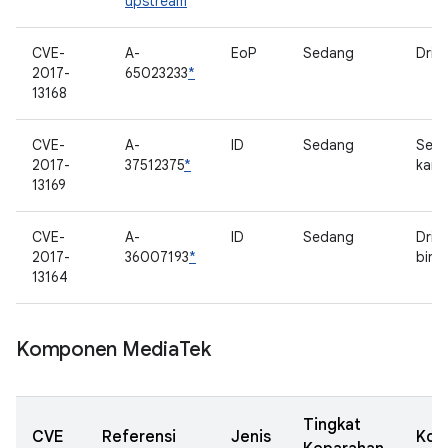
upstream
CVE-
A-
EoP
Sedang
Driv
2017-
65023233
*
13168
CVE-
A-
ID
Sedang
Serv
2017-
37512375
*
kame
13169
CVE-
A-
ID
Sedang
Drive
2017-
36007193
*
bind
13164
Komponen Media
Tek
Tingkat
CVE
Referensi
Jenis
Kom