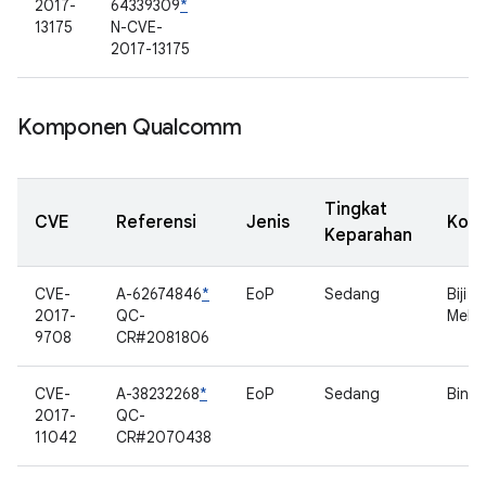
2017-
64339309
*
13175
N-CVE-
2017-13175
Komponen Qualcomm
Tingkat
CVE
Referensi
Jenis
Kom
Keparahan
CVE-
A-62674846
*
EoP
Sedang
Biji 
2017-
QC-
Mele
9708
CR#2081806
CVE-
A-38232268
*
EoP
Sedang
Binde
2017-
QC-
11042
CR#2070438