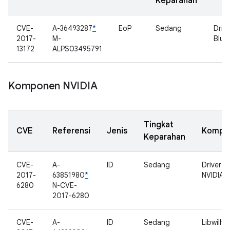
Keparahan
CVE-
A-36493287
*
EoP
Sedang
Drive
2017-
M-
Blue
13172
ALPS03495791
Komponen NVIDIA
Tingkat
CVE
Referensi
Jenis
Kompo
Keparahan
CVE-
A-
ID
Sedang
Driver
2017-
63851980
*
NVIDIA
6280
N-CVE-
2017-6280
CVE-
A-
ID
Sedang
Libwilhe