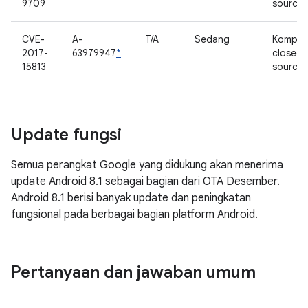
9709
source
CVE-
A-
T/A
Sedang
Kompo
2017-
63979947
*
closed
15813
source
Update fungsi
Semua perangkat Google yang didukung akan menerima
update Android 8.1 sebagai bagian dari OTA Desember.
Android 8.1 berisi banyak update dan peningkatan
fungsional pada berbagai bagian platform Android.
Pertanyaan dan jawaban umum