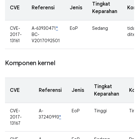
Tingkat
CVE
Referensi
Jenis
Kom
Keparahan
CVE-
A-63930471
*
EoP
Sedang
tidak
2017-
BC-
diten
13161
V2017092501
Komponen kernel
Tingkat
CVE
Referensi
Jenis
Kom
Keparahan
CVE-
A-
EoP
Tinggi
Time
2017-
37240993
*
13167