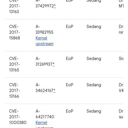
CVE-
A-
EoP
Sedang
Driv
2017-
37429972
*
MTP
13163
CVE-
A-
EoP
Sedang
Drive
2017-
33982955
nirka
15868
Kernel
upstream
CVE-
A-
EoP
Sedang
Siste
2017-
31269937
*
13165
CVE-
A-
EoP
Sedang
Driv
2017-
34624167
*
V4L2
13166
CVE-
A-
EoP
Sedang
Drive
2017-
64217740
suar
1000380
Kernel