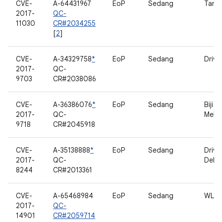
CVE-
A-64431967
EoP
Sedang
Tamp
2017-
QC-
11030
CR#2034255
[
2
]
CVE-
A-34329758
*
EoP
Sedang
Drive
2017-
QC-
9703
CR#2038086
CVE-
A-36386076
*
EoP
Sedang
Biji 
2017-
QC-
Mele
9718
CR#2045918
CVE-
A-35138888
*
EoP
Sedang
Drive
2017-
QC-
Debu
8244
CR#2013361
CVE-
A-65468984
EoP
Sedang
WLA
2017-
QC-
14901
CR#2059714