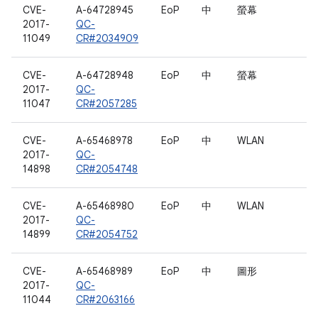
CVE-
A-64728945
EoP
中
螢幕
2017-
QC-
11049
CR#2034909
CVE-
A-64728948
EoP
中
螢幕
2017-
QC-
11047
CR#2057285
CVE-
A-65468978
EoP
中
WLAN
2017-
QC-
14898
CR#2054748
CVE-
A-65468980
EoP
中
WLAN
2017-
QC-
14899
CR#2054752
CVE-
A-65468989
EoP
中
圖形
2017-
QC-
11044
CR#2063166