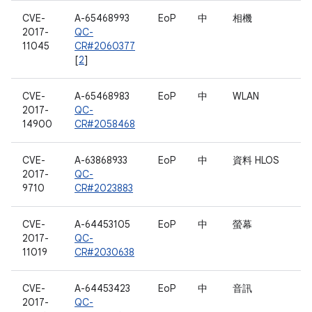
CVE-
A-65468993
EoP
中
相機
2017-
QC-
11045
CR#2060377
[
2
]
CVE-
A-65468983
EoP
中
WLAN
2017-
QC-
14900
CR#2058468
CVE-
A-63868933
EoP
中
資料 HLOS
2017-
QC-
9710
CR#2023883
CVE-
A-64453105
EoP
中
螢幕
2017-
QC-
11019
CR#2030638
CVE-
A-64453423
EoP
中
音訊
2017-
QC-