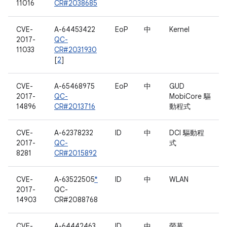
11016
CR#2038685
CVE-
A-64453422
EoP
中
Kernel
2017-
QC-
11033
CR#2031930
[
2
]
CVE-
A-65468975
EoP
中
GUD
2017-
QC-
MobiCore 驅
14896
CR#2013716
動程式
CVE-
A-62378232
ID
中
DCI 驅動程
2017-
QC-
式
8281
CR#2015892
CVE-
A-63522505
*
ID
中
WLAN
2017-
QC-
14903
CR#2088768
CVE-
A-64442463
ID
中
螢幕