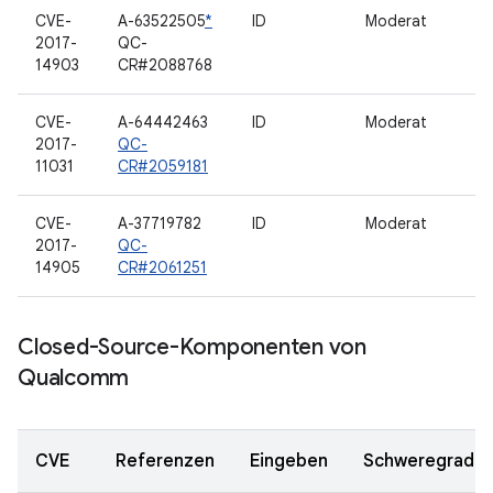
CVE-
A-63522505
*
ID
Moderat
2017-
QC-
14903
CR#2088768
CVE-
A-64442463
ID
Moderat
2017-
QC-
11031
CR#2059181
CVE-
A-37719782
ID
Moderat
2017-
QC-
14905
CR#2061251
Closed-Source-Komponenten von
Qualcomm
CVE
Referenzen
Eingeben
Schweregrad