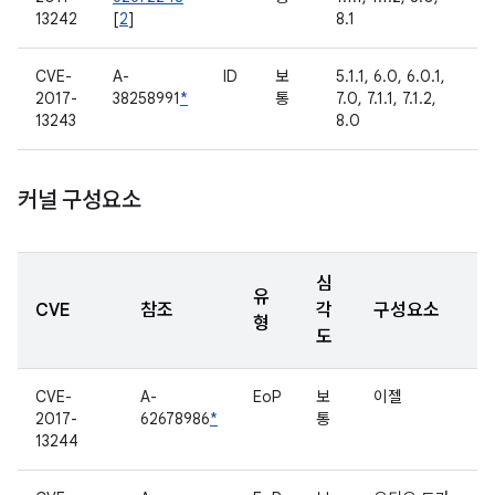
13242
[
2
]
8.1
CVE-
A-
ID
보
5.1.1, 6.0, 6.0.1,
2017-
38258991
*
통
7.0, 7.1.1, 7.1.2,
13243
8.0
커널 구성요소
심
유
CVE
참조
각
구성요소
형
도
CVE-
A-
EoP
보
이젤
2017-
62678986
*
통
13244