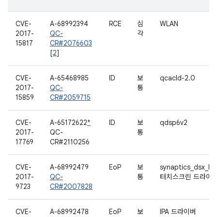
CVE-
A-68992394
RCE
심
WLAN
2017-
QC-
각
15817
CR#2076603
[
2
]
CVE-
A-65468985
ID
보
qcacld-2.0
2017-
QC-
통
15859
CR#2059715
CVE-
A-65172622
*
ID
보
qdsp6v2
2017-
QC-
통
17769
CR#2110256
CVE-
A-68992479
EoP
보
synaptics_dsx_ht
2017-
QC-
통
터치스크린 드라이
9723
CR#2007828
CVE-
A-68992478
EoP
보
IPA 드라이버