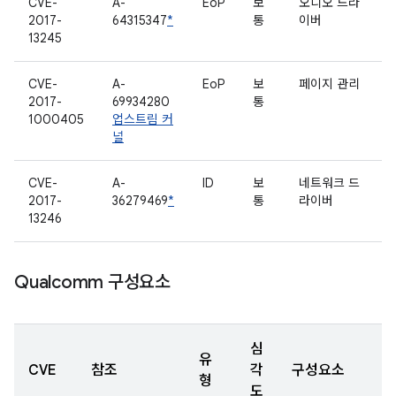
CVE-
A-
EoP
보
오디오 드라
2017-
64315347
*
통
이버
13245
CVE-
A-
EoP
보
페이지 관리
2017-
69934280
통
1000405
업스트림 커
널
CVE-
A-
ID
보
네트워크 드
2017-
36279469
*
통
라이버
13246
Qualcomm 구성요소
심
유
CVE
참조
각
구성요소
형
도