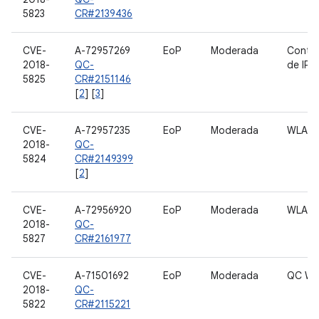
5823
CR#2139436
CVE-
A-72957269
EoP
Moderada
Contro
2018-
QC-
de IPA
5825
CR#2151146
[
2
] [
3
]
CVE-
A-72957235
EoP
Moderada
WLAN
2018-
QC-
5824
CR#2149399
[
2
]
CVE-
A-72956920
EoP
Moderada
WLAN
2018-
QC-
5827
CR#2161977
CVE-
A-71501692
EoP
Moderada
QC WL
2018-
QC-
5822
CR#2115221