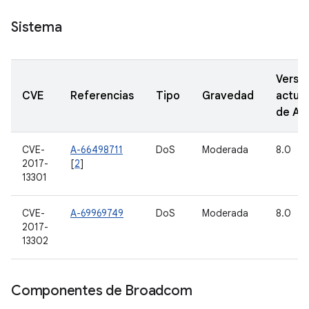
Sistema
Versi
CVE
Referencias
Tipo
Gravedad
actual
de A
CVE-
A-66498711
DoS
Moderada
8.0
2017-
[
2
]
13301
CVE-
A-69969749
DoS
Moderada
8.0
2017-
13302
Componentes de Broadcom