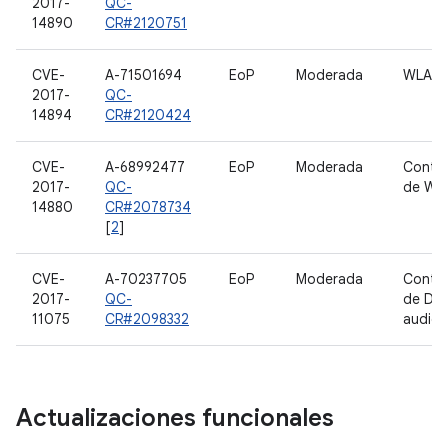
2017-
QC-
14890
CR#2120751
CVE-
A-71501694
EoP
Moderada
WLAN 
2017-
QC-
14894
CR#2120424
CVE-
A-68992477
EoP
Moderada
Contro
2017-
QC-
de WAN
14880
CR#2078734
[
2
]
CVE-
A-70237705
EoP
Moderada
Contro
2017-
QC-
de DS
11075
CR#2098332
audio
Actualizaciones funcionales