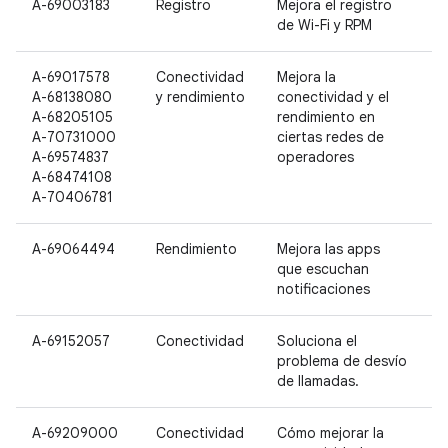
A-69003183
Registro
Mejora el registro
P
de Wi-Fi y RPM
P
A-69017578
Conectividad
Mejora la
P
A-68138080
y rendimiento
conectividad y el
P
A-68205105
rendimiento en
P
A-70731000
ciertas redes de
A-69574837
operadores
A-68474108
A-70406781
A-69064494
Rendimiento
Mejora las apps
que escuchan
notificaciones
A-69152057
Conectividad
Soluciona el
problema de desvío
de llamadas.
A-69209000
Conectividad
Cómo mejorar la
P