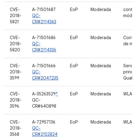
CVE-
A-71501687
EoP
Moderada
contro
2018-
QC-
móde
5821
CR#2114363
CVE-
A-71501686
EoP
Moderada
Contro
2018-
QC-
de mó
5820
CR#2114336
CVE-
A-71501666
EoP
Moderada
Servic
2018-
QC-
princi
3599
CR#2047235
Qualc
CVE-
A-35263529
*
EoP
Moderada
WLAN
2018-
QC-
3596
CR#640898
CVE-
A-72957136
EoP
Moderada
WLAN
2018-
QC-
3568
CR#2152824