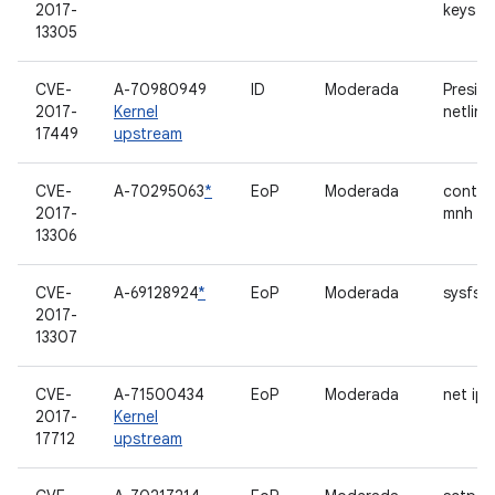
2017-
keys
13305
CVE-
A-70980949
ID
Moderada
Presio
2017-
Kernel
netlink
17449
upstream
CVE-
A-70295063
*
EoP
Moderada
contro
2017-
mnh
13306
CVE-
A-69128924
*
EoP
Moderada
sysfs d
2017-
13307
CVE-
A-71500434
EoP
Moderada
net ip
2017-
Kernel
17712
upstream