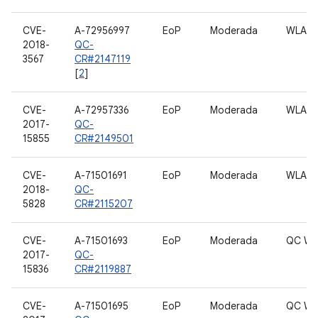
CVE-
A-72956997
EoP
Moderada
WLAN
2018-
QC-
3567
CR#2147119
[
2
]
CVE-
A-72957336
EoP
Moderada
WLAN
2017-
QC-
15855
CR#2149501
CVE-
A-71501691
EoP
Moderada
WLAN 
2018-
QC-
5828
CR#2115207
CVE-
A-71501693
EoP
Moderada
QC WL
2017-
QC-
15836
CR#2119887
CVE-
A-71501695
EoP
Moderada
QC WL