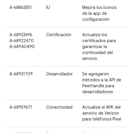
A-68863351
IU
Mejora los íconos
de la app de
configuración
A-68923696
Certificación
Actualiza los
N
A-68922470
certificados para
P
A-68940490
garantizar la
P
continuidad del
2
servicio.
A-68931709
Desarrollador
Se agregaron
métodos a la API de
PeerHandle para
desarrolladores
A-68959671
Conectividad
Actualiza el APK del
P
servicio de Verizon
P
para teléfonos Pixel
P