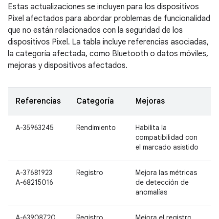
Estas actualizaciones se incluyen para los dispositivos
Pixel afectados para abordar problemas de funcionalidad
que no están relacionados con la seguridad de los
dispositivos Pixel. La tabla incluye referencias asociadas,
la categoría afectada, como Bluetooth o datos móviles,
mejoras y dispositivos afectados.
Referencias
Categoría
Mejoras
D
A-35963245
Rendimiento
Habilita la
P
compatibilidad con
P
el marcado asistido
A-37681923
Registro
Mejora las métricas
A-68215016
de detección de
anomalías
A-63908720
Registro
Mejora el registro