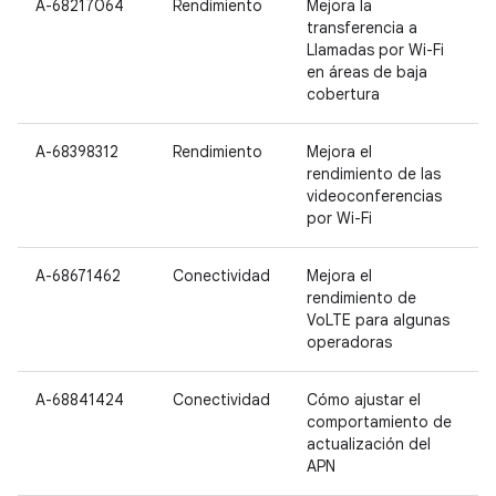
A-68217064
Rendimiento
Mejora la
P
transferencia a
P
Llamadas por Wi-Fi
en áreas de baja
cobertura
A-68398312
Rendimiento
Mejora el
P
rendimiento de las
P
videoconferencias
por Wi-Fi
A-68671462
Conectividad
Mejora el
N
rendimiento de
P
VoLTE para algunas
P
operadoras
2
A-68841424
Conectividad
Cómo ajustar el
comportamiento de
actualización del
APN