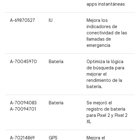
apps instantáneas
A-69870527
IU
Mejora los
P
indicadores de
P
conectividad de las
llamadas de
emergencia
A-70045970
Batería
Optimiza la lógica
P
de búsqueda para
P
mejorar el
rendimiento de la
batería.
A-70094083
Batería
Se mejoró el
P
A-70094701
registro de batería
P
para Pixel 2 y Pixel 2
XL
A-70214869
GPS
Mejora el
P