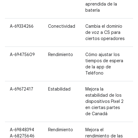
aprendida de la
batería
A-69334266
Conectividad
Cambia el dominio
P
de voz a CS para
ciertos operadores
A-69475609
Rendimiento
Cómo ajustar los
tiempos de espera
de la app de
Teléfono
A-69672417
Estabilidad
Mejora la
P
estabilidad de los
P
dispositivos Pixel 2
en ciertas partes
de Canadá
A-69848394
Rendimiento
Mejora el
A-68275646
rendimiento de las