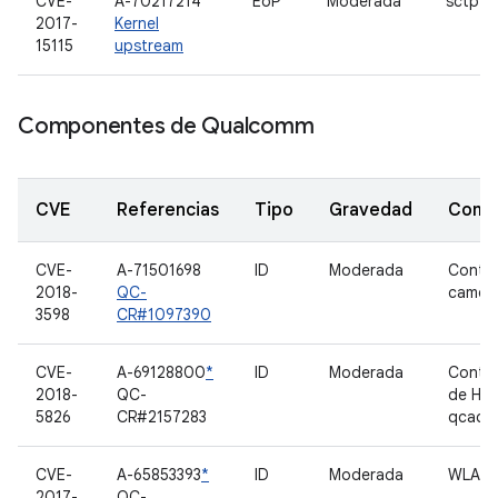
CVE-
A-70217214
EoP
Moderada
sctp
2017-
Kernel
15115
upstream
Componentes de Qualcomm
CVE
Referencias
Tipo
Gravedad
Comp
CVE-
A-71501698
ID
Moderada
Contro
2018-
QC-
camer
3598
CR#1097390
CVE-
A-69128800
*
ID
Moderada
Contro
2018-
QC-
de HD
5826
CR#2157283
qcacld
CVE-
A-65853393
*
ID
Moderada
WLAN
2017-
QC-