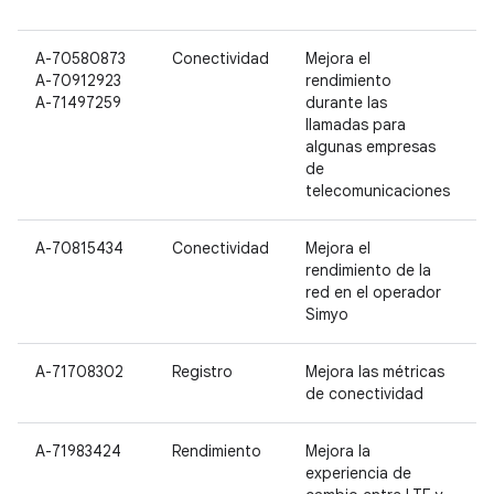
2
A-70580873
Conectividad
Mejora el
P
A-70912923
rendimiento
P
A-71497259
durante las
P
llamadas para
algunas empresas
de
telecomunicaciones
A-70815434
Conectividad
Mejora el
N
rendimiento de la
red en el operador
Simyo
A-71708302
Registro
Mejora las métricas
de conectividad
A-71983424
Rendimiento
Mejora la
P
experiencia de