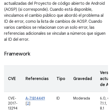
actualizadas del Proyecto de código abierto de Android
(AOSP) (si corresponde). Cuando está disponible,
vinculamos el cambio público que abordó el problema al
ID de error, como la lista de cambios de AOSP. Cuando
varios cambios se relacionan con un solo error, las
referencias adicionales se vinculan a números que siguen
al ID del error.
Framework
Versi
CVE
Referencias
Tipo
Gravedad
actual
de A
CVE-
A-71814449
ID
Moderada
6.0, 6.0
2017-
[
2
]
7.1.1, 7.
13294
8.1