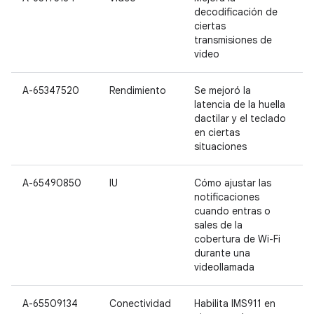
decodificación de
ciertas
transmisiones de
video
A-65347520
Rendimiento
Se mejoró la
P
latencia de la huella
P
dactilar y el teclado
en ciertas
situaciones
A-65490850
IU
Cómo ajustar las
P
notificaciones
P
cuando entras o
sales de la
cobertura de Wi-Fi
durante una
videollamada
A-65509134
Conectividad
Habilita IMS911 en
P