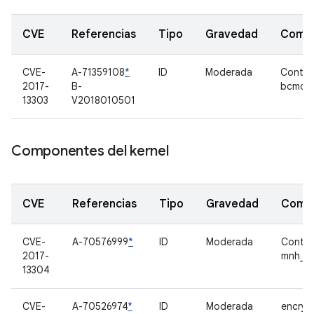
CVE
Referencias
Tipo
Gravedad
Comp
CVE-
A-71359108
*
ID
Moderada
Contro
2017-
B-
bcmdh
13303
V2018010501
Componentes del kernel
CVE
Referencias
Tipo
Gravedad
Comp
CVE-
A-70576999
*
ID
Moderada
Contro
2017-
mnh_s
13304
CVE-
A-70526974
*
ID
Moderada
encryp