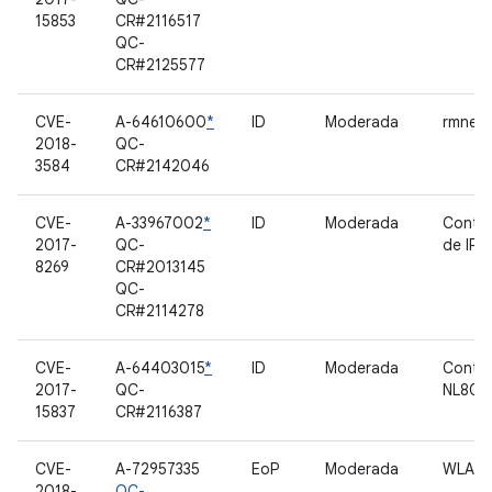
15853
CR#2116517
QC-
CR#2125577
CVE-
A-64610600
*
ID
Moderada
rmnet
2018-
QC-
3584
CR#2142046
CVE-
A-33967002
*
ID
Moderada
Contro
2017-
QC-
de IPA
8269
CR#2013145
QC-
CR#2114278
CVE-
A-64403015
*
ID
Moderada
Contro
2017-
QC-
NL802
15837
CR#2116387
CVE-
A-72957335
EoP
Moderada
WLAN
2018-
QC-