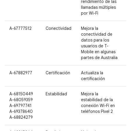
rendimiento de las
llamadas múltiples
por Wi-Fi
A-67777512
Conectividad
Mejora la
P
conectividad de
datos para los
usuarios de T-
Mobile en algunas
partes de Australia
A-67882977
Certificación
Actualiza la
P
certificación
A-68150449
Estabilidad
Mejora la
P
A-68059359
estabilidad de la
P
A-69797741
conexión Wi-Fi en
A-69378640
teléfonos Pixel 2
A-68824279