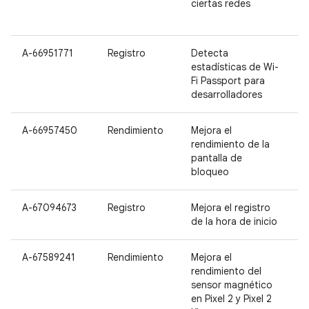
ciertas redes
X
P
A-66951771
Registro
Detecta
estadísticas de Wi-
Fi Passport para
desarrolladores
A-66957450
Rendimiento
Mejora el
rendimiento de la
pantalla de
bloqueo
A-67094673
Registro
Mejora el registro
de la hora de inicio
A-67589241
Rendimiento
Mejora el
P
rendimiento del
P
sensor magnético
en Pixel 2 y Pixel 2