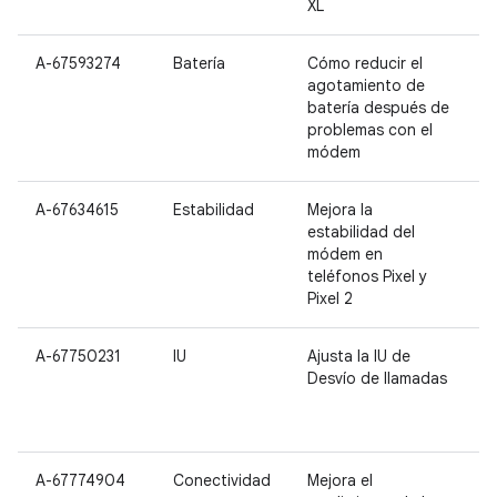
XL
A-67593274
Batería
Cómo reducir el
P
agotamiento de
P
batería después de
problemas con el
módem
A-67634615
Estabilidad
Mejora la
P
estabilidad del
P
módem en
P
teléfonos Pixel y
Pixel 2
A-67750231
IU
Ajusta la IU de
N
Desvío de llamadas
P
P
2
A-67774904
Conectividad
Mejora el
P