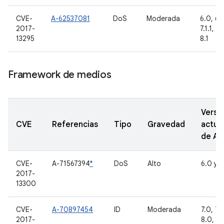
CVE-
A-62537081
DoS
Moderada
6.0, 6.0
2017-
7.1.1, 7.
13295
8.1
Framework de medios
Versi
CVE
Referencias
Tipo
Gravedad
actua
de A
CVE-
A-71567394
*
DoS
Alto
6.0 y 6
2017-
13300
CVE-
A-70897454
ID
Moderada
7.0, 7.1.
2017-
8.0, 8.