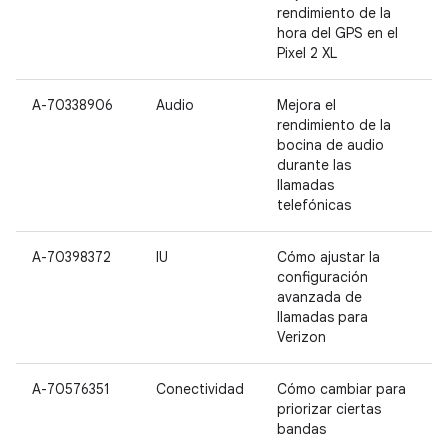
rendimiento de la
hora del GPS en el
Pixel 2 XL
A-70338906
Audio
Mejora el
rendimiento de la
bocina de audio
durante las
llamadas
telefónicas
A-70398372
IU
Cómo ajustar la
N
configuración
P
avanzada de
P
llamadas para
2
Verizon
A-70576351
Conectividad
Cómo cambiar para
N
priorizar ciertas
P
bandas
P