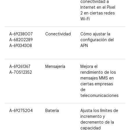
conectividad a
Internet en el Pixel
2 en ciertas redes
Wi-Fi
A-69238007
Conectividad
Cómo ajustar la
N
A-68202289
configuración del
P
A-69334308
APN
P
2
A-69261367
Mensajería
Mejora el
N
A-70512352
rendimiento de los
P
mensajes MMS en
P
ciertas empresas
2
de
telecomunicaciones
A-69275204
Batería
Ajusta los límites de
P
incremento y
P
decremento de la
capacidad