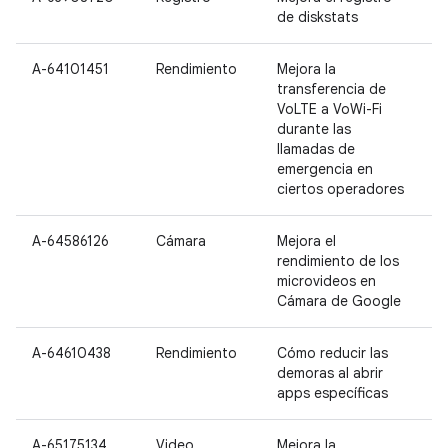
de diskstats
A-64101451
Rendimiento
Mejora la
P
transferencia de
P
VoLTE a VoWi-Fi
P
durante las
llamadas de
emergencia en
ciertos operadores
A-64586126
Cámara
Mejora el
P
rendimiento de los
P
microvideos en
P
Cámara de Google
A-64610438
Rendimiento
Cómo reducir las
P
demoras al abrir
P
apps específicas
A-65175134
Video
Mejora la
P