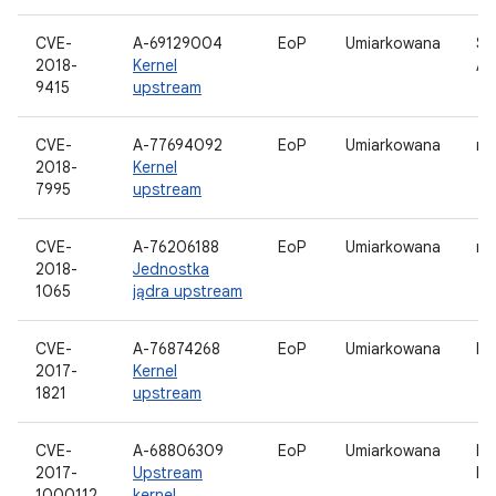
CVE-
A-69129004
EoP
Umiarkowana
St
2018-
Kernel
A
9415
upstream
CVE-
A-77694092
EoP
Umiarkowana
mc
2018-
Kernel
7995
upstream
CVE-
A-76206188
EoP
Umiarkowana
net
2018-
Jednostka
1065
jądra upstream
CVE-
A-76874268
EoP
Umiarkowana
Et
2017-
Kernel
1821
upstream
CVE-
A-68806309
EoP
Umiarkowana
Rd
2017-
Upstream
Li
1000112
kernel