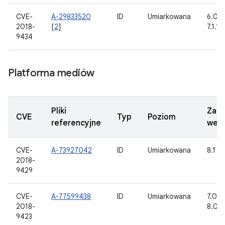
CVE-
A-29833520
ID
Umiarkowana
6.0, 6
2018-
[
2
]
7.1.1,
9434
Platforma mediów
Pliki
Zakt
CVE
Typ
Poziom
referencyjne
wers
CVE-
A-73927042
ID
Umiarkowana
8.1
2018-
9429
CVE-
A-77599438
ID
Umiarkowana
7.0, 7.
2018-
8.0, 8
9423