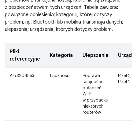
problemów z funkcjonalnością, które nie są związane
z bezpieczeństwem tych urządzeń. Tabela zawiera:
powiązane odniesienia; kategorię, której dotyczy
problem, np. Bluetooth lub mobilna transmisja danych;
ulepszenia; urządzenia, których dotyczy problem.
Pliki
Kategoria
Ulepszenia
Urządze
referencyjne
A-73204553
Łączność
Poprawa
Pixel 2,
spójności
Pixel 2 XL
połączeń
Wi-Fi
w przypadku
niektórych
routerów