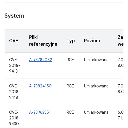
System
Pliki
Zakt
CVE
Typ
Poziom
referencyjne
wers
CVE-
A-73782082
RCE
Umiarkowana
7.0, 7.
2018-
8.0, 8
9413
CVE-
A-73824150
RCE
Umiarkowana
7.0, 7.
2018-
8.0, 8
9418
CVE-
A-73963551
RCE
Umiarkowana
6.0, 6
2018-
7.1.1,
9430