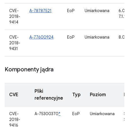
CVE-
A-78787521
EoP
Umiarkowana
6.0, 6
2018-
7.1.1,
9414
CVE-
A-77600924
EoP
Umiarkowana
8.0, 8
2018-
9431
Komponenty jądra
Pliki
CVE
Typ
Poziom
K
referencyjne
CVE-
A-75300370
*
EoP
Umiarkowana
St
2018-
SC
9416