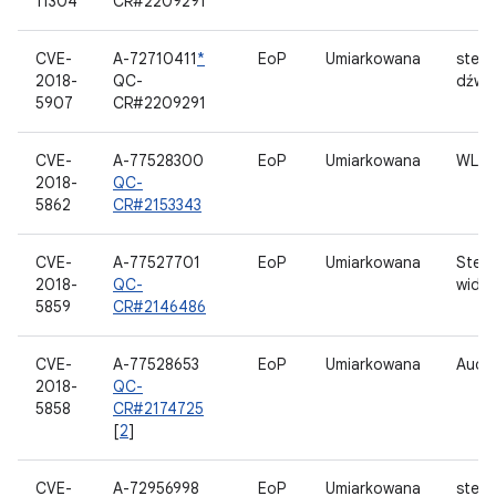
11304
CR#2209291
CVE-
A-72710411
*
EoP
Umiarkowana
stero
2018-
QC-
dźwi
5907
CR#2209291
CVE-
A-77528300
EoP
Umiarkowana
WLA
2018-
QC-
5862
CR#2153343
CVE-
A-77527701
EoP
Umiarkowana
Ster
2018-
QC-
wide
5859
CR#2146486
CVE-
A-77528653
EoP
Umiarkowana
Audi
2018-
QC-
5858
CR#2174725
[
2
]
CVE-
A-72956998
EoP
Umiarkowana
stero