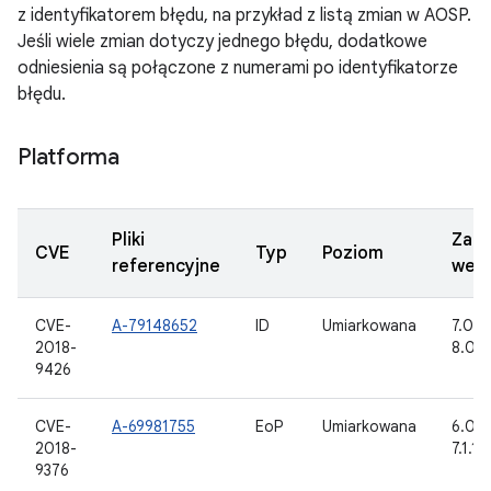
z identyfikatorem błędu, na przykład z listą zmian w AOSP.
Jeśli wiele zmian dotyczy jednego błędu, dodatkowe
odniesienia są połączone z numerami po identyfikatorze
błędu.
Platforma
Pliki
Zakt
CVE
Typ
Poziom
referencyjne
wers
CVE-
A-79148652
ID
Umiarkowana
7.0, 7.
2018-
8.0, 8
9426
CVE-
A-69981755
EoP
Umiarkowana
6.0, 6
2018-
7.1.1,
9376