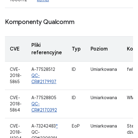
Komponenty Qualcomm
Pliki
CVE
Typ
Poziom
Kom
referencyjne
CVE-
A-77528512
ID
Umiarkowana
fwlo
2018-
QC-
5865
CR#2179937
CVE-
A-77528805
ID
Umiarkowana
WMA
2018-
QC-
5864
CR#2170392
CVE-
A-73242483
*
EoP
Umiarkowana
Ster
2018-
QC-
dźwi