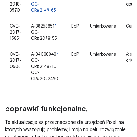
2018-
QC-
cpuid
3570
CR#2149165
CVE-
A-38258851
*
EoP
Umiarkowana
Came
2017-
QC-
15851
CR#2078155
CVE-
A-34088848
*
EoP
Umiarkowana
/dev/
2017-
QC-
drive
0606
CR#2148210
QC-
CR#2022490
poprawki funkcjonalne
,
Te aktualizacje są przeznaczone dla urządzeń Pixel, na
których występują problemy, i mają na celu rozwiązanie