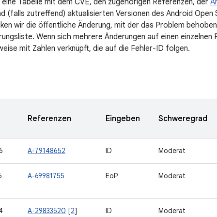
 eine Tabelle mit dem CVE, den zugehörigen Referenzen, der
A
d (falls zutreffend) aktualisierten Versionen des Android Open
nken wir die öffentliche Änderung, mit der das Problem behoben 
ngsliste. Wenn sich mehrere Änderungen auf einen einzelnen 
eise mit Zahlen verknüpft, die auf die Fehler-ID folgen.
Referenzen
Eingeben
Schweregrad
6
A-79148652
ID
Moderat
6
A-69981755
EoP
Moderat
4
A-29833520
[
2
]
ID
Moderat