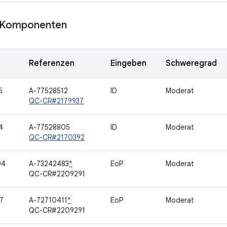
Komponenten
Referenzen
Eingeben
Schweregrad
5
A-77528512
ID
Moderat
QC-CR#2179937
4
A-77528805
ID
Moderat
QC-CR#2170392
04
A-73242483
*
EoP
Moderat
QC-CR#2209291
7
A-72710411
*
EoP
Moderat
QC-CR#2209291