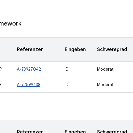
amework
Referenzen
Eingeben
Schweregrad
9
A-73927042
ID
Moderat
3
A-77599438
ID
Moderat
Referenzen
Eingeben
Schweregrad