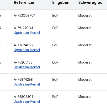
Referenzen
Eingeben
Schweregrad
6
A-75300370
*
EoP
Moderat
5
A-69129004
EoP
Moderat
Upstream-Kernel
5
A-77694092
EoP
Moderat
Upstream-Kernel
5
A-76206188
EoP
Moderat
Upstream-Kernel
1
A-76874268
EoP
Moderat
Upstream-Kernel
A-68806309
EoP
Moderat
Upstream-Kernel