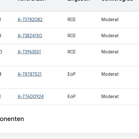
3
A-73782082
RCE
Moderat
8
A-73824150
RCE
Moderat
0
A-73963551
RCE
Moderat
4
A-78787521
EoP
Moderat
1
A-77600924
EoP
Moderat
onenten