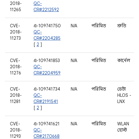
2018-
QC-
11265
CR#2212592
CVE-
এ-109741750
N/A
পরিমিত
শ্রুতি
2018-
QC-
11273
CR#2204285
[
2
]
CVE-
এ-109741853
N/A
পরিমিত
কার্নেল
2018-
QC-
11276
CR#2204959
CVE-
এ-109741734
N/A
পরিমিত
ডেটা
2018-
QC-
HLOS -
11281
CR#2191541
LNX
[
2
]
CVE-
এ-109741621
N/A
পরিমিত
WLAN
2018-
QC-
হোস্ট
11293
CR#2170668