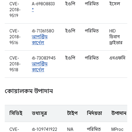
CVE-
A-69808833
ইওপি
পরিমিত
ইসেল
2018-
*
9519
CVE-
এ-71361580
ইওপি
পরিমিত
HID
2018-
আপস্ট্রিম
ডিবাগ
9516
কার্নেল
ড্রাইভার
CVE-
এ-73083945
ইওপি
পরিমিত
এনএফসি
2018-
আপস্ট্রিম
9518
কার্নেল
কোয়ালকম উপাদান
সিভিই
তথ্যসূত্র
টাইপ
নির্দয়তা
উপাদান
CVE-
এ-109741922
N/A
পরিমিত
MProc