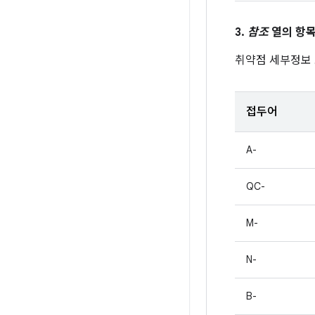
3.
참조
열의 항목
취약점 세부정보
접두어
A-
QC-
M-
N-
B-