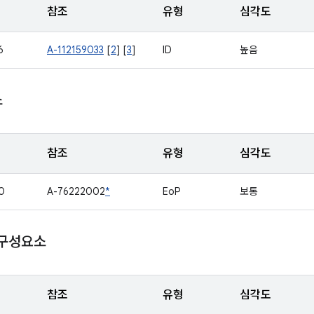
참조
유형
심각도
6
A-112159033
[
2
] [
3
]
ID
높음
소
참조
유형
심각도
0
A-76222002
*
EoP
보통
 구성요소
참조
유형
심각도