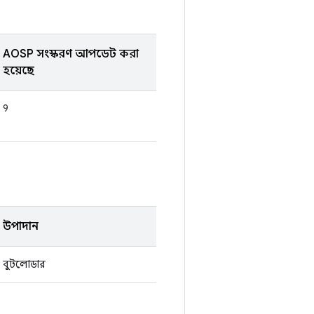
AOSP সংস্করণ আপডেট করা
হয়েছে
9
উপাদান
বুটলোডার