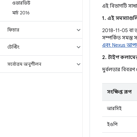
ওভারভিউ
এই বিভাগটি সাধার
মার্চ 2016
1. এই সমস্যাগু
ফিচার
2018-11-05 বা তার
সম্পর্কিত সমস্ত
এবং Nexus আপ
টেস্টিং
2.
টাইপ
কলামের এ
সর্বোত্তম অনুশীলন
দুর্বলতার বিবর
সংক্ষিপ্ত রূপ
আরসিই
ইওপি