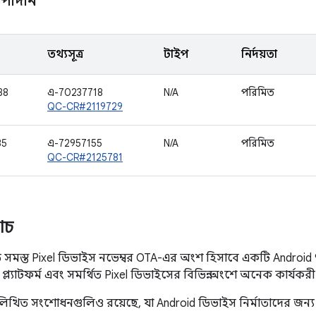
পাদান
তথ্যসূত্র
টাইপ
নির্দয়তা
88
এ-70237718
N/A
পরিমিত
QC-CR#2119729
35
এ-72957155
N/A
পরিমিত
QC-CR#2125781
যাচ
ত সমস্ত Pixel ডিভাইস নভেম্বর OTA-এর অংশ হিসাবে একটি Android
্ল্যাটফর্ম এবং সমর্থিত Pixel ডিভাইসের বিভিন্ন অংশে অনেক কার্যকর
লিখিত সংশোধনগুলিও রয়েছে, যা Android ডিভাইস নির্মাতাদের জন্য