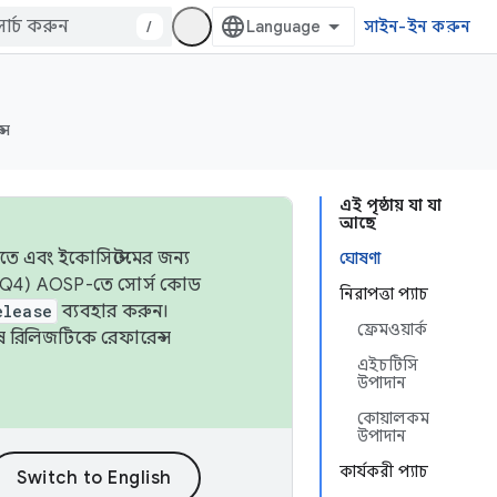
/
সাইন-ইন করুন
্স
এই পৃষ্ঠায় যা যা
আছে
তে এবং ইকোসিস্টেমের জন্য
ঘোষণা
 এবং Q4) AOSP-তে সোর্স কোড
নিরাপত্তা প্যাচ
elease
ব্যবহার করুন।
ফ্রেমওয়ার্ক
শেষ রিলিজটিকে রেফারেন্স
এইচটিসি
উপাদান
কোয়ালকম
উপাদান
কার্যকরী প্যাচ