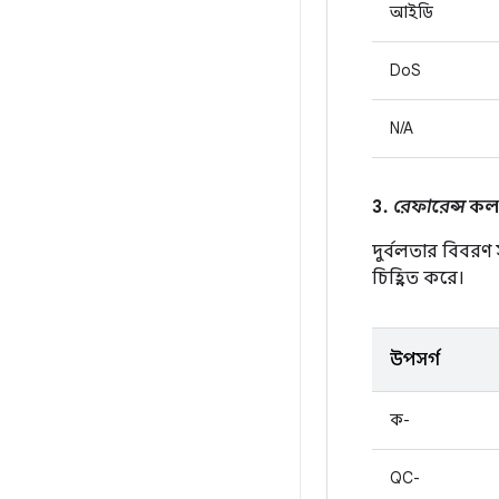
আইডি
DoS
N/A
3.
রেফারেন্স
কলাম
দুর্বলতার বিবরণ
চিহ্নিত করে।
উপসর্গ
ক-
QC-