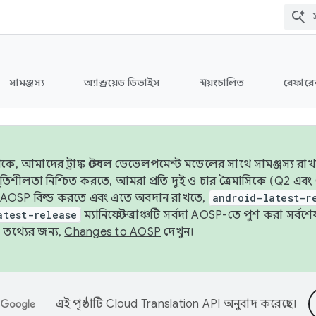
সামঞ্জস্য
অ্যান্ড্রয়েড ডিভাইস
স্বয়ংচালিত
রেফারেন
ে, আমাদের ট্রাঙ্ক স্টেবল ডেভেলপমেন্ট মডেলের সাথে সামঞ্জস্য রাখ
র স্থিতিশীলতা নিশ্চিত করতে, আমরা প্রতি দুই ও চার ত্রৈমাসিকে (Q2
 AOSP বিল্ড করতে এবং এতে অবদান রাখতে,
android-latest-r
atest-release
ম্যানিফেস্ট ব্রাঞ্চটি সর্বদা AOSP-তে পুশ করা সর্ব
তথ্যের জন্য,
Changes to AOSP
দেখুন।
এই পৃষ্ঠাটি
Cloud Translation API
অনুবাদ করেছে।