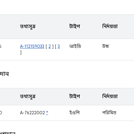
তথ্যসূত্র
টাইপ
নির্দয়তা
6
A-112159033
[
2
] [
3
আইডি
উচ্চ
]
াদান
তথ্যসূত্র
টাইপ
নির্দয়তা
0
A-76222002
*
ইওপি
পরিমিত