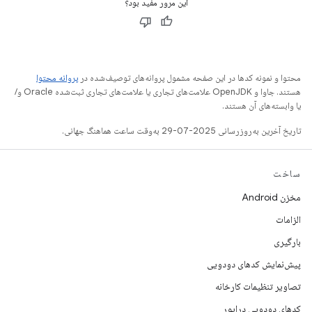
این مرور مفید بود؟
محتوا و نمونه کدها در این صفحه مشمول پروانه‌های توصیف‌شده در
پروانه محتوا
هستند. جاوا و OpenJDK علامت‌های تجاری یا علامت‌های تجاری ثبت‌شده Oracle و/
یا وابسته‌های آن هستند.
تاریخ آخرین به‌روزرسانی 2025-07-29 به‌وقت ساعت هماهنگ جهانی.
ساخت
مخزن Android
الزامات
بارگیری
پیش‌نمایش کدهای دودویی
تصاویر تنظیمات کارخانه
کدهای دودویی درایور