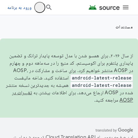
ورود به برنامه
مستندات
از سال ۲۰۲۶، برای همسو شدن با مدل توسعه پایدار ترانک و تضمین
پایداری پلتفرم برای اکوسیستم، کد منبع را در سه‌ماهه دوم و چهارم
در AOSP منتشر خواهیم کرد. برای ساخت و مشارکت در AOSP،
android-latest-release
استفاده کنید. شاخه مانیفست
android-latest-release
همیشه به جدیدترین نسخه منتشر
شده در AOSP ارجاع می‌دهد. برای اطلاعات بیشتر، به
تغییرات در
AOSP
مراجعه کنید.
این صفحه به‌وسیله
ترجمه شده است.