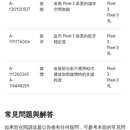
A-
效
改善 Pixel 3 裝置的儲存
Pixel
120920537
能
空間效能
3、
Pixel 3
XL
A-
藍
提升 Pixel 3 裝置的藍牙
Pixel
119776006
牙
穩定度
3、
Pixel 3
XL
A-
媒
改善部分影片應用程式
Pixel
111260263
體
播放加密媒體時的支援
3、
A-
程度
Pixel 3
116848259
XL
常見問題與解答
如果您在閱讀這篇公告後有任何疑問，可參考本節的常見問